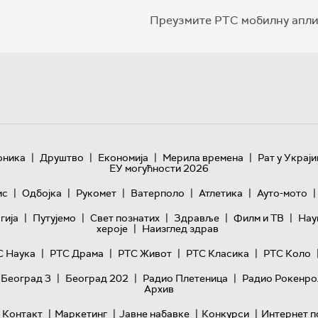
Преузмите РТС мобилну апли
|
|
|
|
оника
Друштво
Економија
Мерила времена
Рат у Украји
ЕУ могућности 2026
|
|
|
|
|
|
ис
Одбојка
Рукомет
Ватерполо
Атлетика
Ауто-мото
|
|
|
|
|
гијa
Путујемо
Свет познатих
Здравље
Филм и ТВ
Нау
|
хероје
Наизглед здрав
|
|
|
|
С Наука
РТС Драма
РТС Живот
РТС Класика
РТС Коло
|
|
|
 Београд 3
Београд 202
Радио Плетеница
Радио Рокенро
Архив
|
|
|
|
Контакт
Маркетинг
Јавне набавке
Конкурси
Интернет п