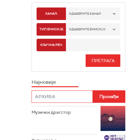
КАНАЛ:
ОДАБЕРИТЕ КАНАЛ
РАДИО БЕОГРАД 1
ТИП ЕМИСИЈЕ:
ОДАБЕРИТЕ ЕМИСИЈУ
РАДИО БЕОГРАД 2
СПОРТ
КЉУЧНА РЕЧ:
РАДИО БЕОГРАД 3
СЕРИЈА
БЕОГРАД 202
ИНФО
Најновије
РАДИО ПЛЕТЕНИЦА
ФИЛМ
РАДИО РОКЕНРОЛЕР
РАДИО ЏУБОКС
Музички драгстор
РАДИО ВРТЕШКА
РАДИО ЏЕЗЕР