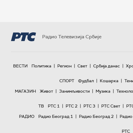
Радио Телевизија Србије
|
|
|
|
ВЕСТИ
Политика
Регион
Свет
Србија данас
Хр
|
|
СПОРТ
Фудбал
Кошарка
Тен
|
|
|
МАГАЗИН
Живот
Занимљивости
Музика
Техноло
|
|
|
|
ТВ
РТС 1
РТС 2
РТС 3
РТС Свет
РТ
|
|
РАДИО
Радио Београд 1
Радио Београд 2
Радио
РТС