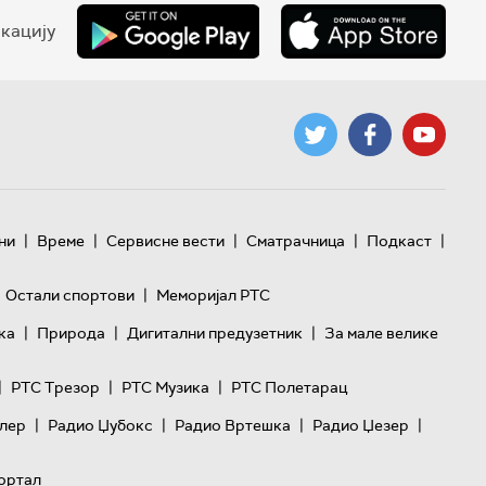
кацију
|
|
|
|
|
ни
Време
Сервисне вести
Сматрачница
Подкаст
|
Остали спортови
Меморијал РТС
|
|
|
ка
Природа
Дигитални предузетник
За мале велике
|
|
|
РТС Трезор
РТС Музика
РТС Полетарац
|
|
|
|
лер
Радио Џубокс
Радио Вртешка
Радио Џезер
ортал