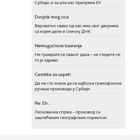
Србији, и за шта нас припрема ЕУ
Dvojnik mog oca
Вероватно свако од нас има свог двојника
са којим дели и сличну ДНК
Nemogućnost tusiranja
Не туширате се сваког дана – не стидите се,
то је здраво
Cestitke za uspeh
Да ли сте знали да се најбоље грамофонске
ручице производе у Србији
Re: Eh...
Лесковачка спржа – производ са
заштићеним географским пореклом