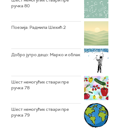
Шест немогућих ствари пре
ручка 80
Поезија: Радмила Шехић 2
Добро јутро децо: Марко и облак
Шест немогућих ствари пре
ручка 78
Шест немогућих ствари пре
ручка 79