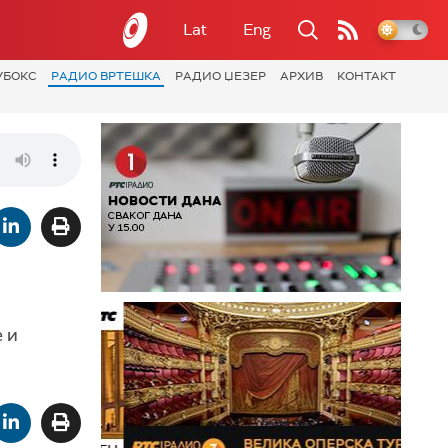
Lat
Eng
УБОКС
РАДИО ВРТЕШКА
РАДИО ЏЕЗЕР
АРХИВ
КОНТАКТ
 и