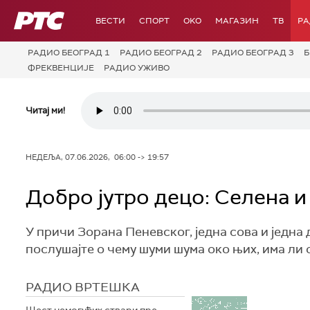
РТС
ВЕСТИ
СПОРТ
OKO
МАГАЗИН
ТВ
Р
РАДИО БЕОГРАД 1
РАДИО БЕОГРАД 2
РАДИО БЕОГРАД 3
Б
ФРЕКВЕНЦИЈЕ
РАДИО УЖИВО
Читај ми!
НЕДЕЉА, 07.06.2026, 06:00 -> 19:57
Добро јутро децо: Селена и
У причи Зорана Пеневског, једна сова и једна
послушајте о чему шуми шума око њих, има ли
РАДИО ВРТЕШКА