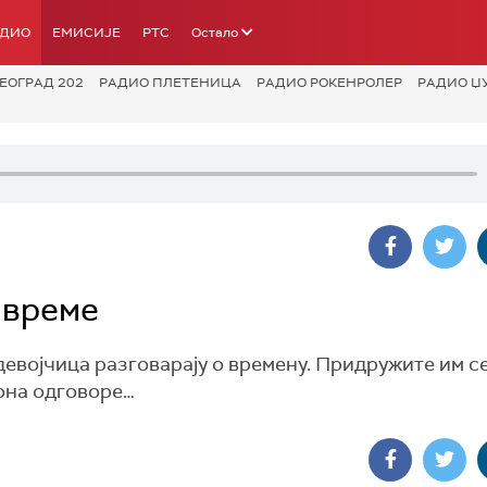
АДИО
ЕМИСИЈЕ
РТС
Остало
ЕОГРАД 202
РАДИО ПЛЕТЕНИЦА
РАДИО РОКЕНРОЛЕР
РАДИО Џ
 време
 девојчица разговарају о времену. Придружите им се
 она одговоре…