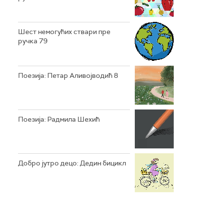
Шест немогућих ствари пре
ручка 79
Поезија: Петар Аливојводић 8
Поезија: Радмила Шехић
Добро јутро децо: Дедин бицикл