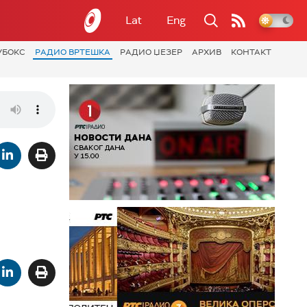
Lat
Eng
УБОКС
РАДИО ВРТЕШКА
РАДИО ЏЕЗЕР
АРХИВ
КОНТАКТ