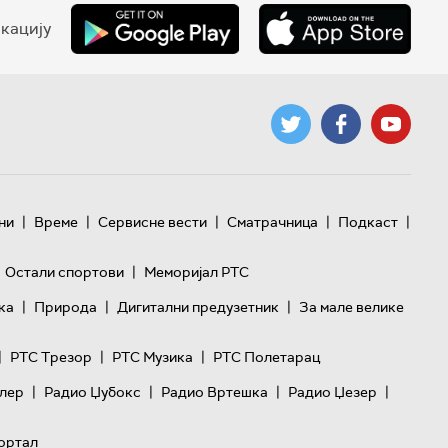
кацију
|
|
|
|
|
ни
Време
Сервисне вести
Сматрачница
Подкаст
|
Остали спортови
Меморијал РТС
|
|
|
ка
Природа
Дигитални предузетник
За мале велике
|
|
|
РТС Трезор
РТС Музика
РТС Полетарац
|
|
|
|
лер
Радио Џубокс
Радио Вртешка
Радио Џезер
ортал