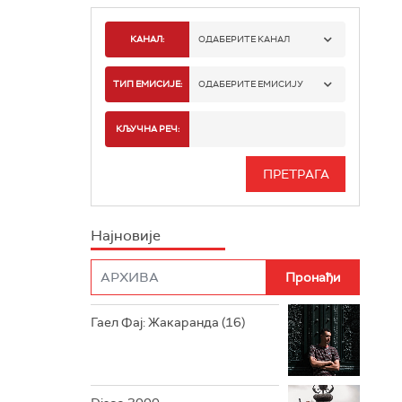
КАНАЛ:
ОДАБЕРИТЕ КАНАЛ
РАДИО БЕОГРАД 1
ТИП ЕМИСИЈЕ:
ОДАБЕРИТЕ ЕМИСИЈУ
РАДИО БЕОГРАД 2
СПОРТ
КЉУЧНА РЕЧ:
РАДИО БЕОГРАД 3
СЕРИЈА
БЕОГРАД 202
ИНФО
Најновије
РАДИО ПЛЕТЕНИЦА
ФИЛМ
РАДИО РОКЕНРОЛЕР
РАДИО ЏУБОКС
Гаел Фај: Жакаранда (16)
РАДИО ВРТЕШКА
РАДИО ЏЕЗЕР