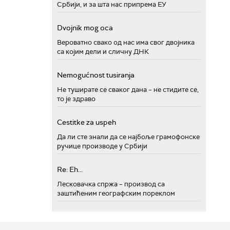
Србији, и за шта нас припрема ЕУ
Dvojnik mog oca
Вероватно свако од нас има свог двојника
са којим дели и сличну ДНК
Nemogućnost tusiranja
Не туширате се сваког дана – не стидите се,
то је здраво
Cestitke za uspeh
Да ли сте знали да се најбоље грамофонске
ручице производе у Србији
Re: Eh...
Лесковачка спржа – производ са
заштићеним географским пореклом