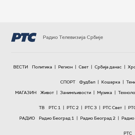
Радио Телевизија Србије
|
|
|
|
ВЕСТИ
Политика
Регион
Свет
Србија данас
Хр
|
|
СПОРТ
Фудбал
Кошарка
Тен
|
|
|
МАГАЗИН
Живот
Занимљивости
Музика
Техноло
|
|
|
|
ТВ
РТС 1
РТС 2
РТС 3
РТС Свет
РТ
|
|
РАДИО
Радио Београд 1
Радио Београд 2
Радио
РТС