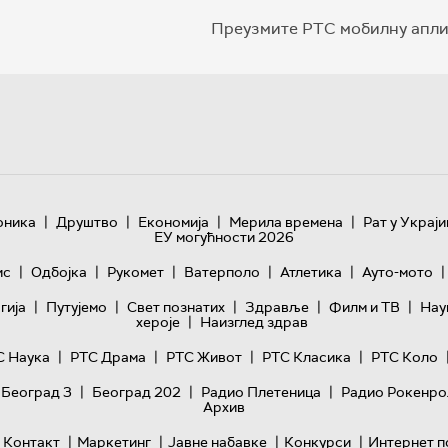
Преузмите РТС мобилну апли
|
|
|
|
оника
Друштво
Економија
Мерила времена
Рат у Украји
ЕУ могућности 2026
|
|
|
|
|
|
ис
Одбојка
Рукомет
Ватерполо
Атлетика
Ауто-мото
|
|
|
|
|
гијa
Путујемо
Свет познатих
Здравље
Филм и ТВ
Нау
|
хероје
Наизглед здрав
|
|
|
|
С Наука
РТС Драма
РТС Живот
РТС Класика
РТС Коло
|
|
|
 Београд 3
Београд 202
Радио Плетеница
Радио Рокенро
Архив
|
|
|
|
Контакт
Маркетинг
Јавне набавке
Конкурси
Интернет п