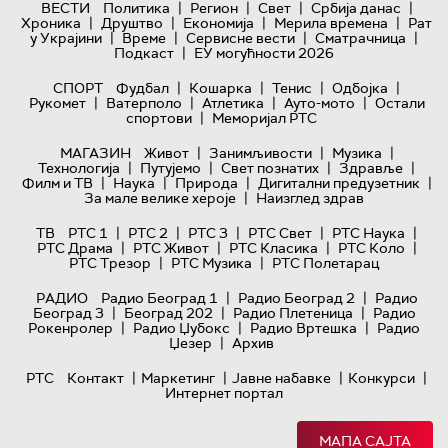
|
|
|
|
ВЕСТИ
Политика
Регион
Свет
Србија данас
|
|
|
|
Хроника
Друштво
Економија
Мерила времена
Рат
|
|
|
|
у Украјини
Време
Сервисне вести
Сматрачница
|
Подкаст
ЕУ могућности 2026
|
|
|
|
СПОРТ
Фудбал
Кошарка
Тенис
Одбојка
|
|
|
|
Рукомет
Ватерполо
Атлетика
Ауто-мото
Остали
|
спортови
Меморијал РТС
|
|
|
МАГАЗИН
Живот
Занимљивости
Музика
|
|
|
|
Технологијa
Путујемо
Свет познатих
Здравље
|
|
|
|
Филм и ТВ
Наука
Природа
Дигитални предузетник
|
За мале велике хероје
Наизглед здрав
|
|
|
|
|
ТВ
РТС 1
РТС 2
РТС 3
РТС Свет
РТС Наука
|
|
|
|
РТС Драма
РТС Живот
РТС Класика
РТС Коло
|
|
РТС Трезор
РТС Музика
РТС Полетарац
|
|
РАДИО
Радио Београд 1
Радио Београд 2
Радио
|
|
|
Београд 3
Београд 202
Радио Плетеница
Радио
|
|
|
Рокенролер
Радио Џубокс
Радио Вртешка
Радио
|
Џезер
Архив
|
|
|
|
РТС
Контакт
Маркетинг
Јавне набавке
Конкурси
Интернет портал
МАПА САЈТА