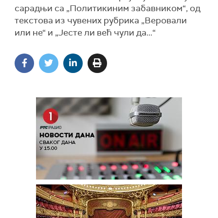
сарадњи са „Политикиним забавником“, од
текстова из чувених рубрика „Веровали
или не“ и „Јесте ли већ чули да...“