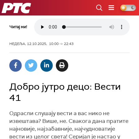
РТС
Читај ми!
НЕДЕЉА, 12.10.2025, 10:00 -> 22:43
Добро јутро децо: Вести
41
Одрасли слушају вести а вас нико не
извештава? Више, не. Свакога дана пратите
најновије, најзабавније, најчудноватије
вести из целог света! Серијал је настао у