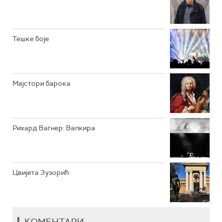
РАДИО ВРТЕШКА
РАДИО ЏЕЗЕР
Тешке боје
АРХИВ
Мајстори барока
Рихард Вагнер: Валкира
Цвијета Зузорић
КОМЕНТАРИ