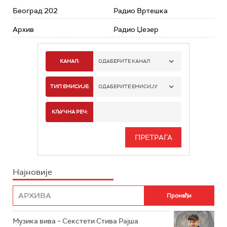
Београд 202
Радио Вртешка
Архив
Радио Џезер
КАНАЛ:
ОДАБЕРИТЕ КАНАЛ
РАДИО БЕОГРАД 1
ТИП ЕМИСИЈЕ:
ОДАБЕРИТЕ ЕМИСИЈУ
РАДИО БЕОГРАД 2
СПОРТ
КЉУЧНА РЕЧ:
РАДИО БЕОГРАД 3
СЕРИЈА
БЕОГРАД 202
ИНФО
Најновије
РАДИО ПЛЕТЕНИЦА
ФИЛМ
РАДИО РОКЕНРОЛЕР
РАДИО ЏУБОКС
Музика вива – Секстети Стива Рајша