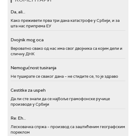
Da, ali...
Како преживети прва три дана катастрофе у Србији, и за
шта нас припрема ЕУ
Dvojnik mog oca
Вероватно свако од нас има свог двојника са којим дели и
сличну ДНК
Nemogućnost tusiranja
Не туширате се сваког дана – не стидите се, то је здраво
Cestitke za uspeh
Да ли сте знали да се најбоље грамофонске ручице
производе у Србији
Re: Eh...
Лесковачка спржа – производ са заштићеним географским
пореклом