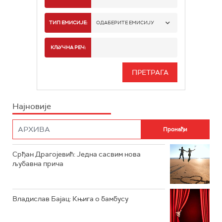
РАДИО БЕОГРАД 1
ТИП ЕМИСИЈЕ:
ОДАБЕРИТЕ ЕМИСИЈУ
РАДИО БЕОГРАД 2
СПОРТ
КЉУЧНА РЕЧ:
РАДИО БЕОГРАД 3
СЕРИЈА
БЕОГРАД 202
ИНФО
Најновије
РАДИО ПЛЕТЕНИЦА
ФИЛМ
РАДИО РОКЕНРОЛЕР
РАДИО ЏУБОКС
Срђан Драгојевић: Једна сасвим нова
љубавна прича
РАДИО ВРТЕШКА
РАДИО ЏЕЗЕР
Владислав Бајац: Књига о бамбусу
АРХИВ