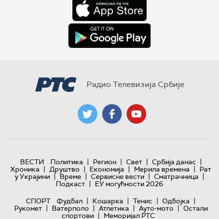
Радио Телевизија Србије
|
|
|
|
ВЕСТИ
Политика
Регион
Свет
Србија данас
|
|
|
|
Хроника
Друштво
Економија
Мерила времена
Рат
|
|
|
|
у Украјини
Време
Сервисне вести
Сматрачница
|
Подкаст
ЕУ могућности 2026
|
|
|
|
СПОРТ
Фудбал
Кошарка
Тенис
Одбојка
|
|
|
|
Рукомет
Ватерполо
Атлетика
Ауто-мото
Остали
|
спортови
Меморијал РТС