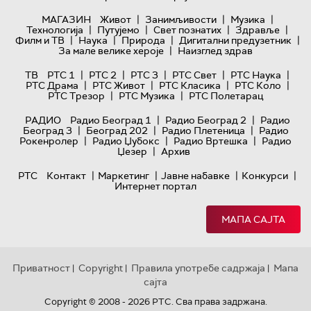
|
|
|
МАГАЗИН
Живот
Занимљивости
Музика
|
|
|
|
Технологијa
Путујемо
Свет познатих
Здравље
|
|
|
|
Филм и ТВ
Наука
Природа
Дигитални предузетник
|
За мале велике хероје
Наизглед здрав
|
|
|
|
|
ТВ
РТС 1
РТС 2
РТС 3
РТС Свет
РТС Наука
|
|
|
|
РТС Драма
РТС Живот
РТС Класика
РТС Коло
|
|
РТС Трезор
РТС Музика
РТС Полетарац
|
|
РАДИО
Радио Београд 1
Радио Београд 2
Радио
|
|
|
Београд 3
Београд 202
Радио Плетеница
Радио
|
|
|
Рокенролер
Радио Џубокс
Радио Вртешка
Радио
|
Џезер
Архив
|
|
|
|
РТС
Контакт
Маркетинг
Јавне набавке
Конкурси
Интернет портал
МАПА САЈТА
Приватност
Copyright
Правила употребе садржаја
Мапа
|
|
|
сајта
Copyright © 2008 - 2026 РТС. Сва права задржана.