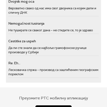
Dvojnik mog oca
Вероватно свако од нас има свог двојника са којим дели и
сличну ДНК
Nemogućnost tusiranja
Не туширате се сваког дана – не стидите се, то је здраво
Cestitke za uspeh
Да ли сте знали да се најбоље грамофонске ручице
производе у Србији
Re: Eh...
Лесковачка спржа – производ са заштићеним географским
пореклом
Преузмите РТС мобилну апликацију