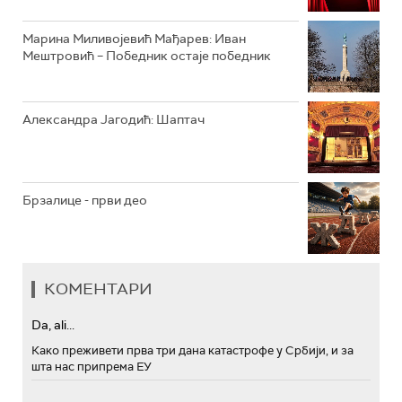
Марина Миливојевић Мађарев: Иван
Мештровић – Победник остаје победник
Александра Јагодић: Шаптач
Брзалице - први део
КОМЕНТАРИ
Da, ali...
Како преживети прва три дана катастрофе у Србији, и за
шта нас припрема ЕУ