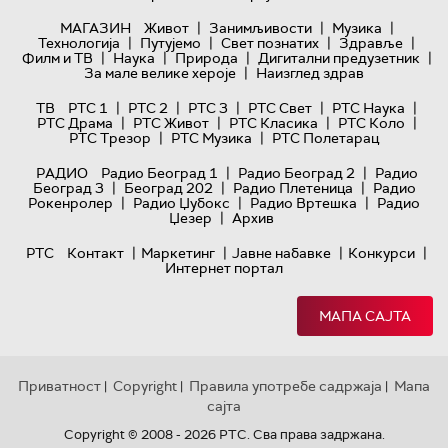
|
|
|
МАГАЗИН
Живот
Занимљивости
Музика
|
|
|
|
Технологијa
Путујемо
Свет познатих
Здравље
|
|
|
|
Филм и ТВ
Наука
Природа
Дигитални предузетник
|
За мале велике хероје
Наизглед здрав
|
|
|
|
|
ТВ
РТС 1
РТС 2
РТС 3
РТС Свет
РТС Наука
|
|
|
|
РТС Драма
РТС Живот
РТС Класика
РТС Коло
|
|
РТС Трезор
РТС Музика
РТС Полетарац
|
|
РАДИО
Радио Београд 1
Радио Београд 2
Радио
|
|
|
Београд 3
Београд 202
Радио Плетеница
Радио
|
|
|
Рокенролер
Радио Џубокс
Радио Вртешка
Радио
|
Џезер
Архив
|
|
|
|
РТС
Контакт
Маркетинг
Јавне набавке
Конкурси
Интернет портал
МАПА САЈТА
Приватност
Copyright
Правила употребе садржаја
Мапа
|
|
|
сајта
Copyright © 2008 - 2026 РТС. Сва права задржана.