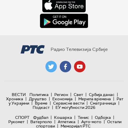
Радио Телевизија Србије
|
|
|
|
ВЕСТИ
Политика
Регион
Свет
Србија данас
|
|
|
|
Хроника
Друштво
Економија
Мерила времена
Рат
|
|
|
|
у Украјини
Време
Сервисне вести
Сматрачница
|
Подкаст
ЕУ могућности 2026
|
|
|
|
СПОРТ
Фудбал
Кошарка
Тенис
Одбојка
|
|
|
|
Рукомет
Ватерполо
Атлетика
Ауто-мото
Остали
|
спортови
Меморијал РТС