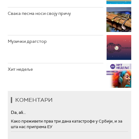
Свака песма носи своју причу
Музички драгстор
Хит недеље
КОМЕНТАРИ
Da, ali...
Како преживети прва три дана катастрофе у Србији, и за
шта нас припрема ЕУ