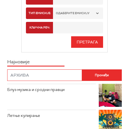
РАДИО БЕОГРАД 1
ТИП ЕМИСИЈЕ:
ОДАБЕРИТЕ ЕМИСИЈУ
РАДИО БЕОГРАД 2
СПОРТ
КЉУЧНА РЕЧ:
РАДИО БЕОГРАД 3
СЕРИЈА
БЕОГРАД 202
ИНФО
Најновије
РАДИО ПЛЕТЕНИЦА
ФИЛМ
РАДИО РОКЕНРОЛЕР
РАДИО ЏУБОКС
Блуз музика и сродни правци
РАДИО ВРТЕШКА
РАДИО ЏЕЗЕР
Летње кулирање
АРХИВ