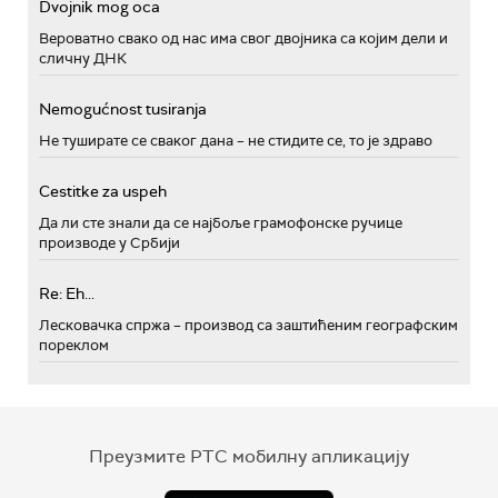
Dvojnik mog oca
Вероватно свако од нас има свог двојника са којим дели и
сличну ДНК
Nemogućnost tusiranja
Не туширате се сваког дана – не стидите се, то је здраво
Cestitke za uspeh
Да ли сте знали да се најбоље грамофонске ручице
производе у Србији
Re: Eh...
Лесковачка спржа – производ са заштићеним географским
пореклом
Преузмите РТС мобилну апликацију