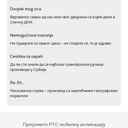
Dvojnik mog oca
Вероватно свако од нас има свог двојника са којим дели и
сличну ДНК
Nemogućnost tusiranja
Не туширате се сваког дана – не стидите се, то је здраво
Cestitke za uspeh
Да ли сте знали да се најбоље грамофонске ручице
производе у Србији
Re: Eh...
Лесковачка спржа – производ са заштићеним географским
пореклом
Преузмите РТС мобилну апликацију