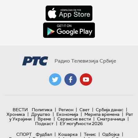
Радио Телевизија Србије
|
|
|
|
ВЕСТИ
Политика
Регион
Свет
Србија данас
|
|
|
|
Хроника
Друштво
Економија
Мерила времена
Рат
|
|
|
|
у Украјини
Време
Сервисне вести
Сматрачница
|
Подкаст
ЕУ могућности 2026
|
|
|
|
СПОРТ
Фудбал
Кошарка
Тенис
Одбојка