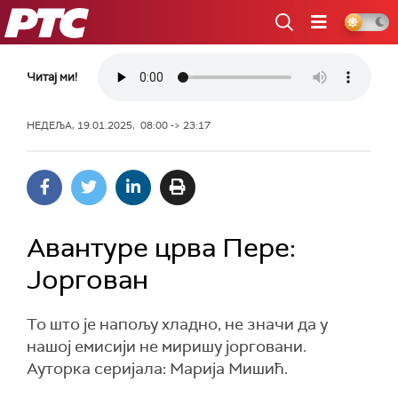
РТС
Читај ми!
НЕДЕЉА, 19.01.2025, 08:00 -> 23:17
Авантуре црва Пере:
Јоргован
То што је напољу хладно, не значи да у
нашој емисији не миришу јорговани.
Ауторка серијала: Марија Мишић.