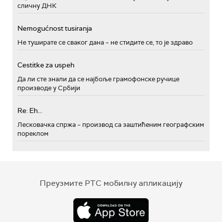
сличну ДНК
Nemogućnost tusiranja
Не туширате се сваког дана – не стидите се, то је здраво
Cestitke za uspeh
Да ли сте знали да се најбоље грамофонске ручице
производе у Србији
Re: Eh...
Лесковачка спржа – производ са заштићеним географским
пореклом
Преузмите РТС мобилну апликацију