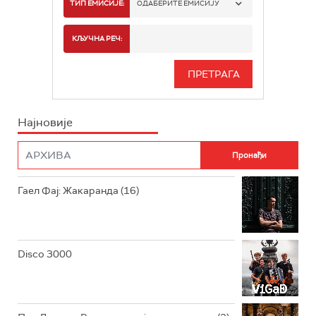
РАДИО БЕОГРАД 1
ТИП ЕМИСИЈЕ:
ОДАБЕРИТЕ ЕМИСИЈУ
РАДИО БЕОГРАД 2
СПОРТ
КЉУЧНА РЕЧ:
РАДИО БЕОГРАД 3
СЕРИЈА
БЕОГРАД 202
ИНФО
Најновије
РАДИО ПЛЕТЕНИЦА
ФИЛМ
РАДИО РОКЕНРОЛЕР
РАДИО ЏУБОКС
Гаел Фај: Жакаранда (16)
РАДИО ВРТЕШКА
РАДИО ЏЕЗЕР
Disco 3000
АРХИВ