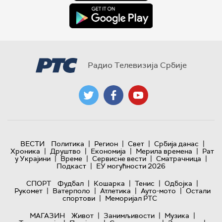
Радио Телевизија Србије
|
|
|
|
ВЕСТИ
Политика
Регион
Свет
Србија данас
|
|
|
|
Хроника
Друштво
Економија
Мерила времена
Рат
|
|
|
|
у Украјини
Време
Сервисне вести
Сматрачница
|
Подкаст
ЕУ могућности 2026
|
|
|
|
СПОРТ
Фудбал
Кошарка
Тенис
Одбојка
|
|
|
|
Рукомет
Ватерполо
Атлетика
Ауто-мото
Остали
|
спортови
Меморијал РТС
|
|
|
МАГАЗИН
Живот
Занимљивости
Музика