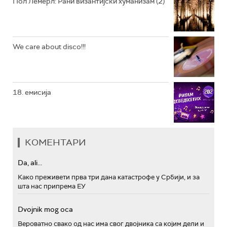
Пол Лемерл: Рани византијски хуманизам (2)
We care about disco!!!
18. емисија
КОМЕНТАРИ
Da, ali...
Како преживети прва три дана катастрофе у Србији, и за
шта нас припрема ЕУ
Dvojnik mog oca
Вероватно свако од нас има свог двојника са којим дели и