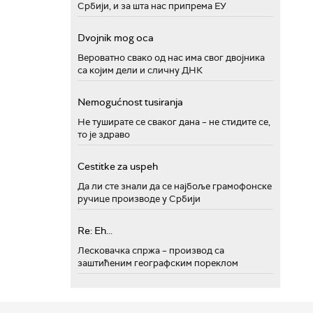
Србији, и за шта нас припрема ЕУ
Dvojnik mog oca
Вероватно свако од нас има свог двојника
са којим дели и сличну ДНК
Nemogućnost tusiranja
Не туширате се сваког дана – не стидите се,
то је здраво
Cestitke za uspeh
Да ли сте знали да се најбоље грамофонске
ручице производе у Србији
Re: Eh...
Лесковачка спржа – производ са
заштићеним географским пореклом