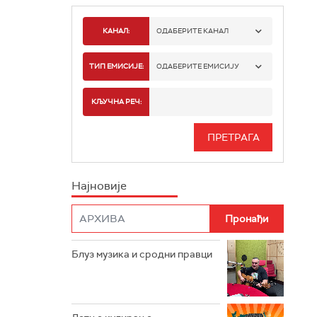
КАНАЛ:
ОДАБЕРИТЕ КАНАЛ
РАДИО БЕОГРАД 1
ТИП ЕМИСИЈЕ:
ОДАБЕРИТЕ ЕМИСИЈУ
РАДИО БЕОГРАД 2
СПОРТ
КЉУЧНА РЕЧ:
РАДИО БЕОГРАД 3
СЕРИЈА
БЕОГРАД 202
ИНФО
Најновије
РАДИО ПЛЕТЕНИЦА
ФИЛМ
РАДИО РОКЕНРОЛЕР
РАДИО ЏУБОКС
Блуз музика и сродни правци
РАДИО ВРТЕШКА
РАДИО ЏЕЗЕР