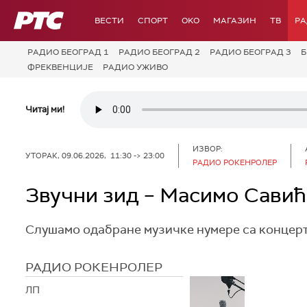
РТС
ВЕСТИ
СПОРТ
OKO
МАГАЗИН
ТВ
Р
РАДИО БЕОГРАД 1
РАДИО БЕОГРАД 2
РАДИО БЕОГРАД 3
Б
ФРЕКВЕНЦИЈЕ
РАДИО УЖИВО
Читај ми!
ИЗВОР:
УТОРАК, 09.06.2026, 11:30 -> 23:00
РАДИО РОКЕНРОЛЕР
Звучни зид – Масимо Савић
Слушамо одабране музичке нумере са концерта
РАДИО РОКЕНРОЛЕР
ЛП