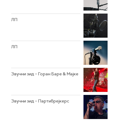
ЛП
ЛП
Звучни зид – Горан Баре & Мајке
Звучни зид – Партибрејкерс