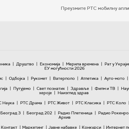
Преузмите РТС мобилну апли
|
|
|
|
оника
Друштво
Економија
Мерила времена
Рат у Украји
ЕУ могућности 2026
|
|
|
|
|
|
ис
Одбојка
Рукомет
Ватерполо
Атлетика
Ауто-мото
|
|
|
|
|
гијa
Путујемо
Свет познатих
Здравље
Филм и ТВ
Нау
|
хероје
Наизглед здрав
|
|
|
|
С Наука
РТС Драма
РТС Живот
РТС Класика
РТС Коло
|
|
|
 Београд 3
Београд 202
Радио Плетеница
Радио Рокенро
Архив
|
|
|
|
Контакт
Маркетинг
Јавне набавке
Конкурси
Интернет п