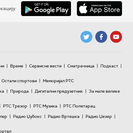
кацију
|
|
|
|
|
ни
Време
Сервисне вести
Сматрачница
Подкаст
|
Остали спортови
Меморијал РТС
|
|
|
ка
Природа
Дигитални предузетник
За мале велике
|
|
|
РТС Трезор
РТС Музика
РТС Полетарац
|
|
|
|
лер
Радио Џубокс
Радио Вртешка
Радио Џезер
ортал