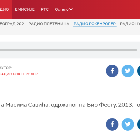
АДИО
ЕМИСИЈЕ
РТС
Остало
ЕОГРАД 202
РАДИО ПЛЕТЕНИЦА
РАДИО РОКЕНРОЛЕР
РАДИО Џ
АУТОР:
РАДИО РОКЕНРОЛЕР
 Масима Савића, одржаног на Бир Фесту, 2013. г