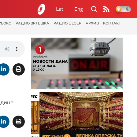
Lat
Eng
УБОКС
РАДИО ВРТЕШКА
РАДИО ЏЕЗЕР
АРХИВ
КОНТАКТ
одине.