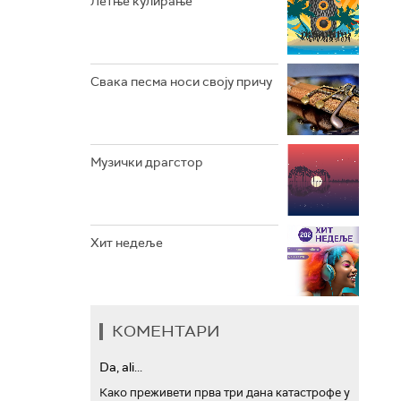
Летње кулирање
АРХИВ
Свака песма носи своју причу
Музички драгстор
Хит недеље
КОМЕНТАРИ
Da, ali...
Како преживети прва три дана катастрофе у