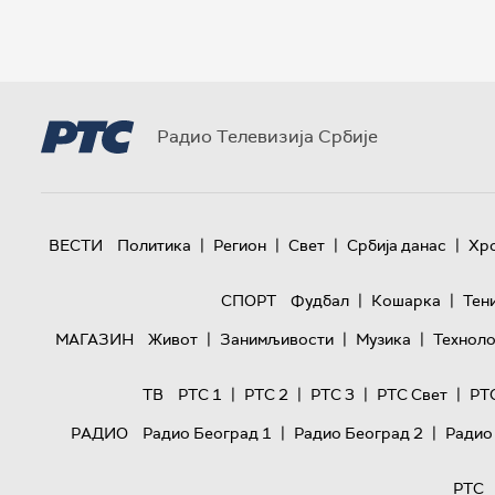
Радио Телевизија Србије
|
|
|
|
ВЕСТИ
Политика
Регион
Свет
Србија данас
Хр
|
|
СПОРТ
Фудбал
Кошарка
Тен
|
|
|
МАГАЗИН
Живот
Занимљивости
Музика
Техноло
|
|
|
|
ТВ
РТС 1
РТС 2
РТС 3
РТС Свет
РТ
|
|
РАДИО
Радио Београд 1
Радио Београд 2
Радио
РТС