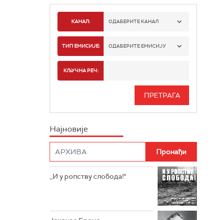
КАНАЛ:
ОДАБЕРИТЕ КАНАЛ
РАДИО БЕОГРАД 1
ТИП ЕМИСИЈЕ:
ОДАБЕРИТЕ ЕМИСИЈУ
РАДИО БЕОГРАД 2
СПОРТ
КЉУЧНА РЕЧ:
РАДИО БЕОГРАД 3
СЕРИЈА
БЕОГРАД 202
ИНФО
Најновије
РАДИО ПЛЕТЕНИЦА
ФИЛМ
РАДИО РОКЕНРОЛЕР
РАДИО ЏУБОКС
,,И у ропству слобода!“
РАДИО ВРТЕШКА
РАДИО ЏЕЗЕР