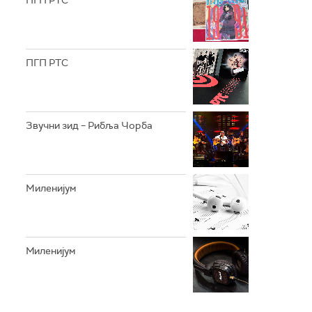
ПГП РТС
ПГП РТС
Звучни зид – Рибља Чорба
Mиленијум
Миленијум