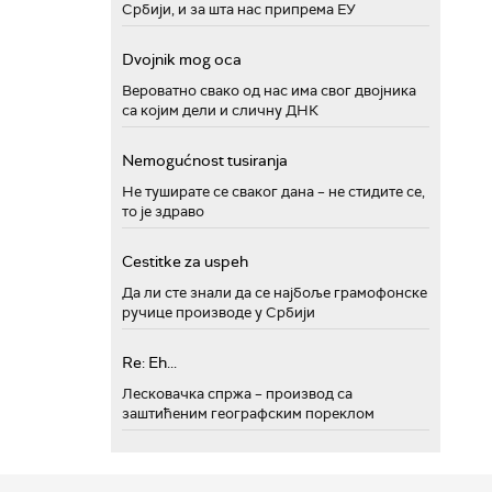
Србији, и за шта нас припрема ЕУ
Dvojnik mog oca
Вероватно свако од нас има свог двојника
са којим дели и сличну ДНК
Nemogućnost tusiranja
Не туширате се сваког дана – не стидите се,
то је здраво
Cestitke za uspeh
Да ли сте знали да се најбоље грамофонске
ручице производе у Србији
Re: Eh...
Лесковачка спржа – производ са
заштићеним географским пореклом