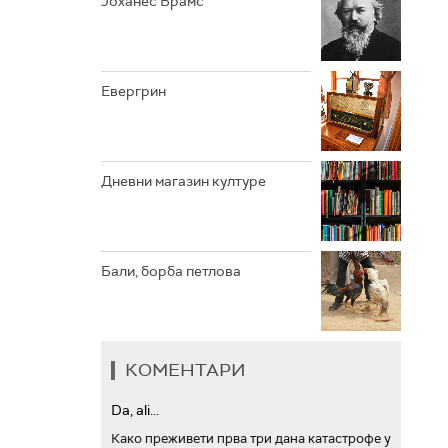
Јоханес Брамс
АРХИВ
Евергрин
Дневни магазин културе
Бали, борба петлова
КОМЕНТАРИ
Da, ali...
Како преживети прва три дана катастрофе у