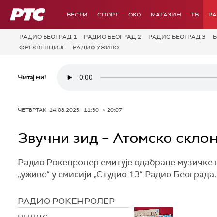
РТС
ВЕСТИ
СПОРТ
OKO
МАГАЗИН
ТВ
Р
РАДИО БЕОГРАД 1
РАДИО БЕОГРАД 2
РАДИО БЕОГРАД 3
Б
ФРЕКВЕНЦИЈЕ
РАДИО УЖИВО
Читај ми!
ЧЕТВРТАК, 14.08.2025, 11:30 -> 20:07
Звучни зид – Атомско скло
Радио Рокенролер емитује одабране музичке н
„уживо“ у емисији „Студио 13“ Радио Београда.
РАДИО РОКЕНРОЛЕР