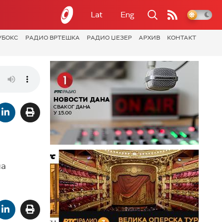
Lat
Eng
УБОКС
РАДИО ВРТЕШКА
РАДИО ЏЕЗЕР
АРХИВ
КОНТАКТ
ла