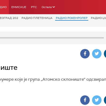
АДИО
ЕМИСИЈЕ
РТС
Остало
ЕОГРАД 202
РАДИО ПЛЕТЕНИЦА
РАДИО РОКЕНРОЛЕР
РАДИО Џ
ниште
умере које је група „Атомско склониште“ одсвира