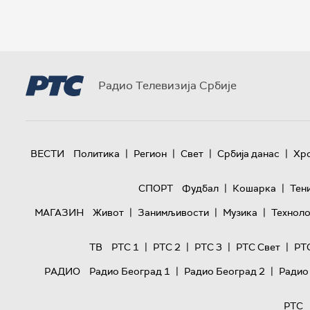
Радио Телевизија Србије
|
|
|
|
ВЕСТИ
Политика
Регион
Свет
Србија данас
Хр
|
|
СПОРТ
Фудбал
Кошарка
Тен
|
|
|
МАГАЗИН
Живот
Занимљивости
Музика
Техноло
|
|
|
|
ТВ
РТС 1
РТС 2
РТС 3
РТС Свет
РТ
|
|
РАДИО
Радио Београд 1
Радио Београд 2
Радио
РТС