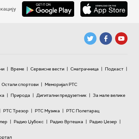
кацију
|
|
|
|
|
ни
Време
Сервисне вести
Сматрачница
Подкаст
|
Остали спортови
Меморијал РТС
|
|
|
ка
Природа
Дигитални предузетник
За мале велике
|
|
|
РТС Трезор
РТС Музика
РТС Полетарац
|
|
|
|
лер
Радио Џубокс
Радио Вртешка
Радио Џезер
ортал