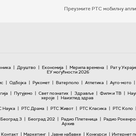
Преузмите РТС мобилну апли
|
|
|
|
оника
Друштво
Економија
Мерила времена
Рат у Украји
ЕУ могућности 2026
|
|
|
|
|
|
ис
Одбојка
Рукомет
Ватерполо
Атлетика
Ауто-мото
|
|
|
|
|
гијa
Путујемо
Свет познатих
Здравље
Филм и ТВ
Нау
|
хероје
Наизглед здрав
|
|
|
|
С Наука
РТС Драма
РТС Живот
РТС Класика
РТС Коло
|
|
|
 Београд 3
Београд 202
Радио Плетеница
Радио Рокенро
Архив
|
|
|
|
Контакт
Маркетинг
Јавне набавке
Конкурси
Интернет п