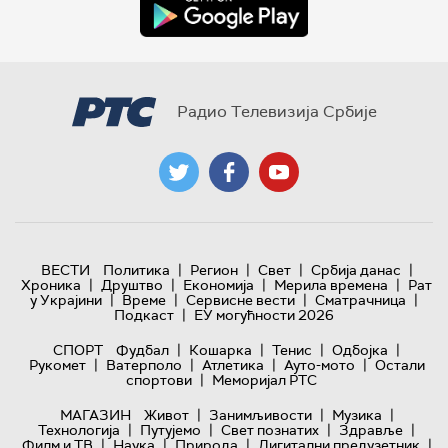
Радио Телевизија Србије
|
|
|
|
ВЕСТИ
Политика
Регион
Свет
Србија данас
|
|
|
|
Хроника
Друштво
Економија
Мерила времена
Рат
|
|
|
|
у Украјини
Време
Сервисне вести
Сматрачница
|
Подкаст
ЕУ могућности 2026
|
|
|
|
СПОРТ
Фудбал
Кошарка
Тенис
Одбојка
|
|
|
|
Рукомет
Ватерполо
Атлетика
Ауто-мото
Остали
|
спортови
Меморијал РТС
|
|
|
МАГАЗИН
Живот
Занимљивости
Музика
|
|
|
|
Технологијa
Путујемо
Свет познатих
Здравље
|
|
|
|
Филм и ТВ
Наука
Природа
Дигитални предузетник