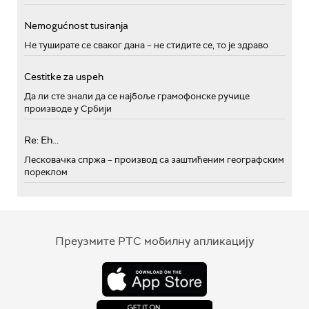
Nemogućnost tusiranja
Не туширате се сваког дана – не стидите се, то је здраво
Cestitke za uspeh
Да ли сте знали да се најбоље грамофонске ручице
производе у Србији
Re: Eh...
Лесковачка спржа – производ са заштићеним географским
пореклом
Преузмите РТС мобилну апликацију