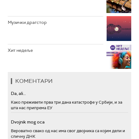
Музички драгстор
Хит недеље
КОМЕНТАРИ
Da, ali...
Како преживети прва три дана катастрофе у Србији, и за
шта нас припрема ЕУ
Dvojnik mog oca
Вероватно свако од нас има свог двојника са којим дели и
сличну ДНК