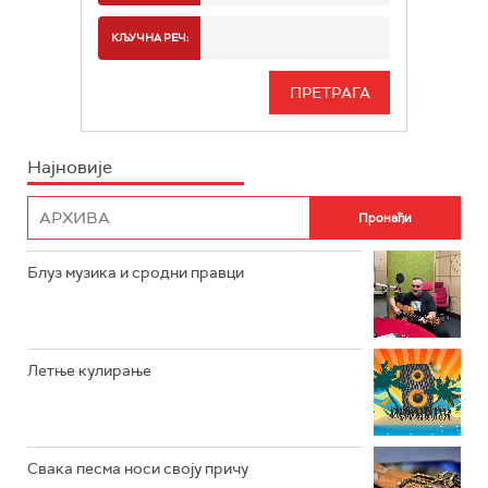
РАДИО БЕОГРАД 2
СПОРТ
КЉУЧНА РЕЧ:
РАДИО БЕОГРАД 3
СЕРИЈА
БЕОГРАД 202
ИНФО
Најновије
РАДИО ПЛЕТЕНИЦА
ФИЛМ
РАДИО РОКЕНРОЛЕР
РАДИО ЏУБОКС
Блуз музика и сродни правци
РАДИО ВРТЕШКА
РАДИО ЏЕЗЕР
Летње кулирање
АРХИВ
Свака песма носи своју причу