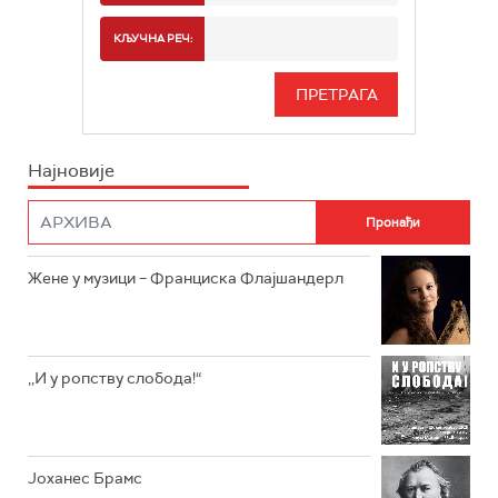
РАДИО БЕОГРАД 2
СПОРТ
КЉУЧНА РЕЧ:
РАДИО БЕОГРАД 3
СЕРИЈА
БЕОГРАД 202
ИНФО
Најновије
РАДИО ПЛЕТЕНИЦА
ФИЛМ
РАДИО РОКЕНРОЛЕР
РАДИО ЏУБОКС
Жене у музици – Франциска Флајшандерл
РАДИО ВРТЕШКА
РАДИО ЏЕЗЕР
,,И у ропству слобода!“
АРХИВ
Јоханес Брамс