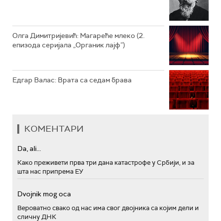
Олга Димитријевић: Магареће млеко (2.
епизода серијала „Органик лајф”)
Едгар Валас: Врата са седам брава
КОМЕНТАРИ
Da, ali...
Како преживети прва три дана катастрофе у Србији, и за
шта нас припрема ЕУ
Dvojnik mog oca
Вероватно свако од нас има свог двојника са којим дели и
сличну ДНК