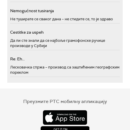
Nemogućnost tusiranja
Не туширате се сваког дана – не стидите се, то је здраво
Cestitke za uspeh
Да ли сте знали да се најбоље грамофонске ручице
производе у Србији
Re: Eh...
Лесковачка спржа – производ са заштићеним географским
пореклом
Преузмите РТС мобилну апликацију