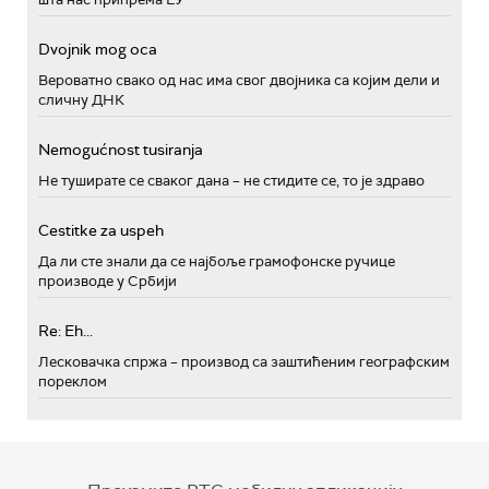
Dvojnik mog oca
Вероватно свако од нас има свог двојника са којим дели и
сличну ДНК
Nemogućnost tusiranja
Не туширате се сваког дана – не стидите се, то је здраво
Cestitke za uspeh
Да ли сте знали да се најбоље грамофонске ручице
производе у Србији
Re: Eh...
Лесковачка спржа – производ са заштићеним географским
пореклом