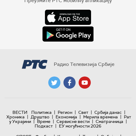
Преузмите РТС мобилну апликацију
Радио Телевизија Србије
|
|
|
|
ВЕСТИ
Политика
Регион
Свет
Србија данас
|
|
|
|
Хроника
Друштво
Економија
Мерила времена
Рат
|
|
|
|
у Украјини
Време
Сервисне вести
Сматрачница
|
Подкаст
ЕУ могућности 2026