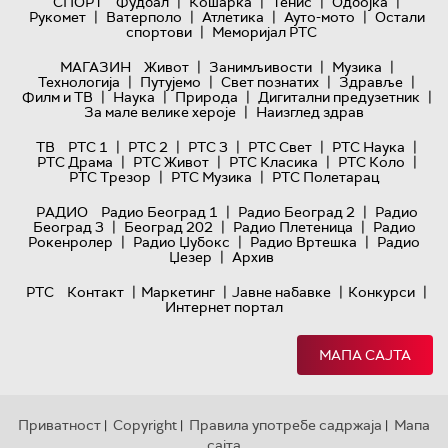
|
|
|
|
СПОРТ
Фудбал
Кошарка
Тенис
Одбојка
|
|
|
|
Рукомет
Ватерполо
Атлетика
Ауто-мото
Остали
|
спортови
Меморијал РТС
|
|
|
МАГАЗИН
Живот
Занимљивости
Музика
|
|
|
|
Технологијa
Путујемо
Свет познатих
Здравље
|
|
|
|
Филм и ТВ
Наука
Природа
Дигитални предузетник
|
За мале велике хероје
Наизглед здрав
|
|
|
|
|
ТВ
РТС 1
РТС 2
РТС 3
РТС Свет
РТС Наука
|
|
|
|
РТС Драма
РТС Живот
РТС Класика
РТС Коло
|
|
РТС Трезор
РТС Музика
РТС Полетарац
|
|
РАДИО
Радио Београд 1
Радио Београд 2
Радио
|
|
|
Београд 3
Београд 202
Радио Плетеница
Радио
|
|
|
Рокенролер
Радио Џубокс
Радио Вртешка
Радио
|
Џезер
Архив
|
|
|
|
РТС
Контакт
Маркетинг
Јавне набавке
Конкурси
Интернет портал
МАПА САЈТА
Приватност
Copyright
Правила употребе садржаја
Мапа
|
|
|
сајта