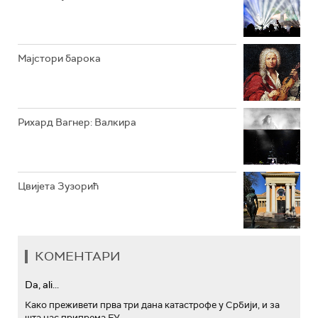
АРХИВ
Мајстори барока
Рихард Вагнер: Валкира
Цвијета Зузорић
КОМЕНТАРИ
Da, ali...
Како преживети прва три дана катастрофе у Србији, и за
шта нас припрема ЕУ