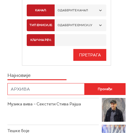
КАНАЛ:
ОДАБЕРИТЕ КАНАЛ
РАДИО БЕОГРАД 1
ТИП ЕМИСИЈЕ:
ОДАБЕРИТЕ ЕМИСИЈУ
РАДИО БЕОГРАД 2
СПОРТ
КЉУЧНА РЕЧ:
РАДИО БЕОГРАД 3
СЕРИЈА
БЕОГРАД 202
ИНФО
Најновије
РАДИО ПЛЕТЕНИЦА
ФИЛМ
РАДИО РОКЕНРОЛЕР
РАДИО ЏУБОКС
Музика вива – Секстети Стива Рајша
РАДИО ВРТЕШКА
РАДИО ЏЕЗЕР
Тешке боје