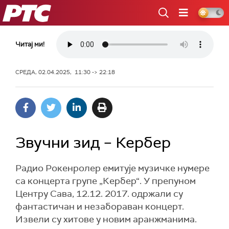
РТС
Читај ми!
СРЕДА, 02.04.2025, 11:30 -> 22:18
Звучни зид – Кербер
Радио Рокенролер емитује музичке нумере
са концерта групе „Кербер“. У препуном
Центру Сава, 12.12. 2017. одржали су
фантастичан и незабораван концерт.
Извели су хитове у новим аранжманима.