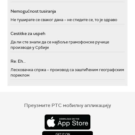
Nemogućnost tusiranja
Не туширате се сваког дана – не стидите се, то је здраво
Cestitke za uspeh
Да ли сте знали да се најбоље грамофонске ручице
производе у Србији
Re: Eh...
Лесковачка спржа – производ са заштићеним географским
пореклом
Преузмите РТС мобилну апликацију