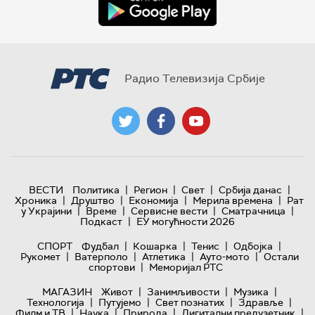
Радио Телевизија Србије
|
|
|
|
ВЕСТИ
Политика
Регион
Свет
Србија данас
|
|
|
|
Хроника
Друштво
Економија
Мерила времена
Рат
|
|
|
|
у Украјини
Време
Сервисне вести
Сматрачница
|
Подкаст
ЕУ могућности 2026
|
|
|
|
СПОРТ
Фудбал
Кошарка
Тенис
Одбојка
|
|
|
|
Рукомет
Ватерполо
Атлетика
Ауто-мото
Остали
|
спортови
Меморијал РТС
|
|
|
МАГАЗИН
Живот
Занимљивости
Музика
|
|
|
|
Технологијa
Путујемо
Свет познатих
Здравље
|
|
|
|
Филм и ТВ
Наука
Природа
Дигитални предузетник