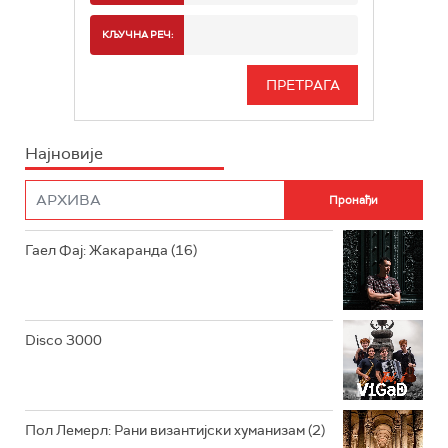
РАДИО БЕОГРАД 2
СПОРТ
КЉУЧНА РЕЧ:
РАДИО БЕОГРАД 3
СЕРИЈА
БЕОГРАД 202
ИНФО
Најновије
РАДИО ПЛЕТЕНИЦА
ФИЛМ
РАДИО РОКЕНРОЛЕР
РАДИО ЏУБОКС
Гаел Фај: Жакаранда (16)
РАДИО ВРТЕШКА
РАДИО ЏЕЗЕР
Disco 3000
АРХИВ
Пол Лемерл: Рани византијски хуманизам (2)