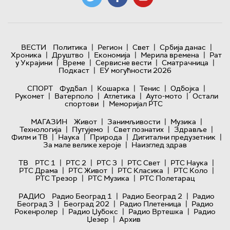
|
|
|
|
ВЕСТИ
Политика
Регион
Свет
Србија данас
|
|
|
|
Хроника
Друштво
Економија
Мерила времена
Рат
|
|
|
|
у Украјини
Време
Сервисне вести
Сматрачница
|
Подкаст
ЕУ могућности 2026
|
|
|
|
СПОРТ
Фудбал
Кошарка
Тенис
Одбојка
|
|
|
|
Рукомет
Ватерполо
Атлетика
Ауто-мото
Остали
|
спортови
Меморијал РТС
|
|
|
МАГАЗИН
Живот
Занимљивости
Музика
|
|
|
|
Технологијa
Путујемо
Свет познатих
Здравље
|
|
|
|
Филм и ТВ
Наука
Природа
Дигитални предузетник
|
За мале велике хероје
Наизглед здрав
|
|
|
|
|
ТВ
РТС 1
РТС 2
РТС 3
РТС Свет
РТС Наука
|
|
|
|
РТС Драма
РТС Живот
РТС Класика
РТС Коло
|
|
РТС Трезор
РТС Музика
РТС Полетарац
|
|
РАДИО
Радио Београд 1
Радио Београд 2
Радио
|
|
|
Београд 3
Београд 202
Радио Плетеница
Радио
|
|
|
Рокенролер
Радио Џубокс
Радио Вртешка
Радио
|
Џезер
Архив