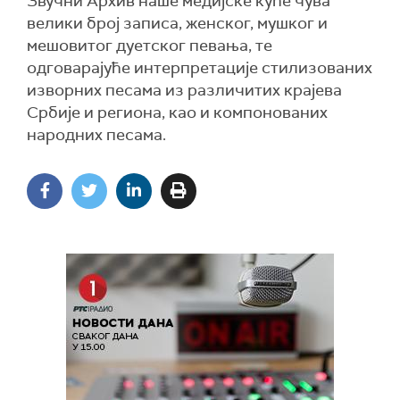
Звучни Aрхив наше медијске куће чува
велики број записа, женског, мушког и
мешовитог дуетског певања, те
одговарајуће интерпретације стилизованих
изворних песама из различитих крајева
Србије и региона, као и компонованих
народних песама.