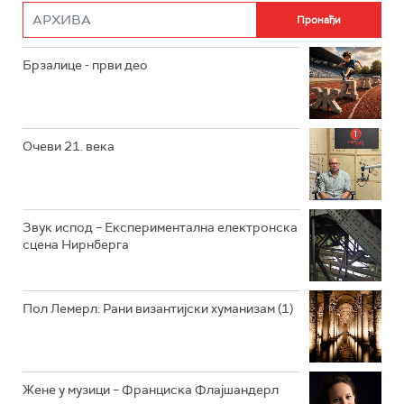
РАДИО РОКЕНРОЛЕР
РАДИО ЏУБОКС
Брзалице - први део
РАДИО ВРТЕШКА
РАДИО ЏЕЗЕР
Очеви 21. века
АРХИВ
Звук испод – Експериментална електронска
сцена Нирнберга
Пол Лемерл: Рани византијски хуманизам (1)
Жене у музици – Франциска Флајшандерл