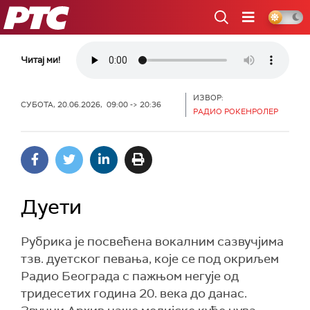
РТС
Читај ми!
ИЗВОР:
СУБОТА, 20.06.2026, 09:00 -> 20:36
РАДИО РОКЕНРОЛЕР
Дуети
Рубрика је посвећена вокалним сазвучјима
тзв. дуетског певања, које се под окриљем
Радио Београда с пажњом негује од
тридесетих година 20. века до данас.