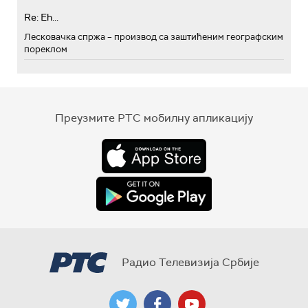
Re: Eh...
Лесковачка спржа – производ са заштићеним географским
пореклом
Преузмите РТС мобилну апликацију
Радио Телевизија Србије