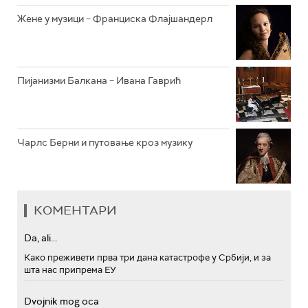
Жене у музици – Франциска Флајшандерл
Пијанизми Балкана – Ивана Гаврић
Чарлс Берни и путовање кроз музику
КОМЕНТАРИ
Da, ali...
Како преживети прва три дана катастрофе у Србији, и за
шта нас припрема ЕУ
Dvojnik mog oca