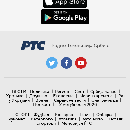
Радио Телевизија Србије
|
|
|
|
ВЕСТИ
Политика
Регион
Свет
Србија данас
|
|
|
|
Хроника
Друштво
Економија
Мерила времена
Рат
|
|
|
|
у Украјини
Време
Сервисне вести
Сматрачница
|
Подкаст
ЕУ могућности 2026
|
|
|
|
СПОРТ
Фудбал
Кошарка
Тенис
Одбојка
|
|
|
|
Рукомет
Ватерполо
Атлетика
Ауто-мото
Остали
|
спортови
Меморијал РТС