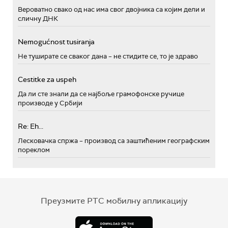
Вероватно свако од нас има свог двојника са којим дели и
сличну ДНК
Nemogućnost tusiranja
Не туширате се сваког дана – не стидите се, то је здраво
Cestitke za uspeh
Да ли сте знали да се најбоље грамофонске ручице
производе у Србији
Re: Eh...
Лесковачка спржа – производ са заштићеним географским
пореклом
Преузмите РТС мобилну апликацију