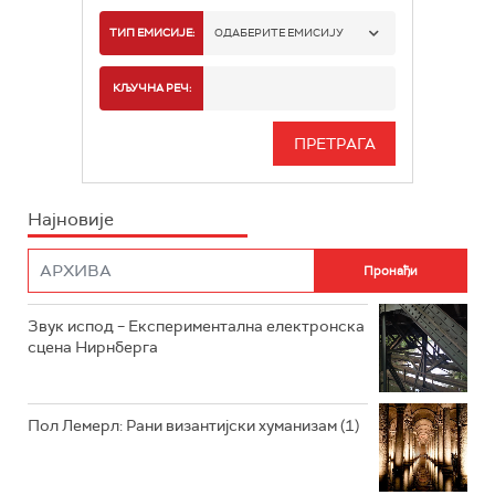
РАДИО БЕОГРАД 1
ТИП ЕМИСИЈЕ:
ОДАБЕРИТЕ ЕМИСИЈУ
РАДИО БЕОГРАД 2
СПОРТ
КЉУЧНА РЕЧ:
РАДИО БЕОГРАД 3
СЕРИЈА
БЕОГРАД 202
ИНФО
Најновије
РАДИО ПЛЕТЕНИЦА
ФИЛМ
РАДИО РОКЕНРОЛЕР
РАДИО ЏУБОКС
Звук испод – Експериментална електронска
сцена Нирнберга
РАДИО ВРТЕШКА
РАДИО ЏЕЗЕР
Пол Лемерл: Рани византијски хуманизам (1)
АРХИВ