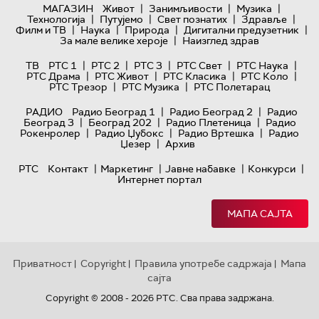
|
|
|
МАГАЗИН
Живот
Занимљивости
Музика
|
|
|
|
Технологијa
Путујемо
Свет познатих
Здравље
|
|
|
|
Филм и ТВ
Наука
Природа
Дигитални предузетник
|
За мале велике хероје
Наизглед здрав
|
|
|
|
|
ТВ
РТС 1
РТС 2
РТС 3
РТС Свет
РТС Наука
|
|
|
|
РТС Драма
РТС Живот
РТС Класика
РТС Коло
|
|
РТС Трезор
РТС Музика
РТС Полетарац
|
|
РАДИО
Радио Београд 1
Радио Београд 2
Радио
|
|
|
Београд 3
Београд 202
Радио Плетеница
Радио
|
|
|
Рокенролер
Радио Џубокс
Радио Вртешка
Радио
|
Џезер
Архив
|
|
|
|
РТС
Контакт
Маркетинг
Јавне набавке
Конкурси
Интернет портал
МАПА САЈТА
Приватност
Copyright
Правила употребе садржаја
Мапа
|
|
|
сајта
Copyright © 2008 - 2026 РТС. Сва права задржана.