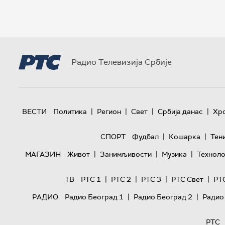
Радио Телевизија Србије
|
|
|
|
ВЕСТИ
Политика
Регион
Свет
Србија данас
Хр
|
|
СПОРТ
Фудбал
Кошарка
Тен
|
|
|
МАГАЗИН
Живот
Занимљивости
Музика
Техноло
|
|
|
|
ТВ
РТС 1
РТС 2
РТС 3
РТС Свет
РТ
|
|
РАДИО
Радио Београд 1
Радио Београд 2
Радио
РТС