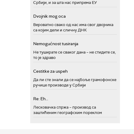
Србији, и за шта нас припрема ЕУ
Dvojnik mog oca
Вероватно свако од нас има свог двојника
са којим дели и сличну ДНК
Nemogućnost tusiranja
Не туширате се сваког дана – не стидите се,
то је здраво
Cestitke za uspeh
Да ли сте знали да се најбоље грамофонске
ручице производе у Србији
Re: Eh...
Лесковачка спржа – производ са
заштићеним географским пореклом