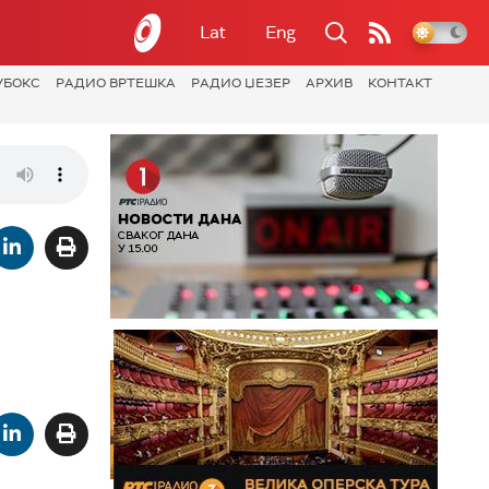
Lat
Eng
УБОКС
РАДИО ВРТЕШКА
РАДИО ЏЕЗЕР
АРХИВ
КОНТАКТ