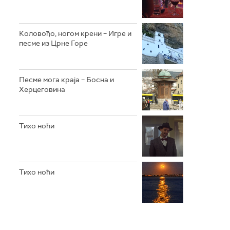
Коловођо, ногом крени – Игре и
песме из Црне Горе
Песме мога краја – Босна и
Херцеговина
Тихо ноћи
Тихо ноћи