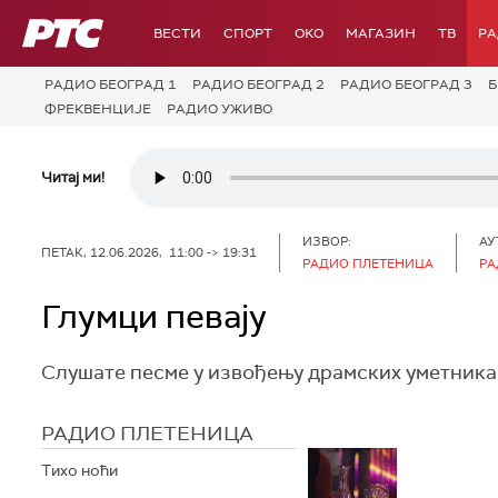
РТС
ВЕСТИ
СПОРТ
OKO
МАГАЗИН
ТВ
Р
РАДИО БЕОГРАД 1
РАДИО БЕОГРАД 2
РАДИО БЕОГРАД 3
Б
ФРЕКВЕНЦИЈЕ
РАДИО УЖИВО
Читај ми!
ИЗВОР:
АУ
ПЕТАК, 12.06.2026, 11:00 -> 19:31
РАДИО ПЛЕТЕНИЦА
РА
Глумци певају
Слушате песме у извођењу драмских уметник
РАДИО ПЛЕТЕНИЦА
Тихо ноћи