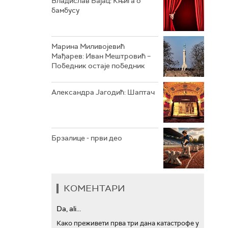
Владислав Бајац: Књига о
бамбусу
АРХИВ
Марина Миливојевић
Мађарев: Иван Мештровић –
Победник остаје победник
Александра Јагодић: Шаптач
Брзалице - први део
КОМЕНТАРИ
Da, ali...
Како преживети прва три дана катастрофе у