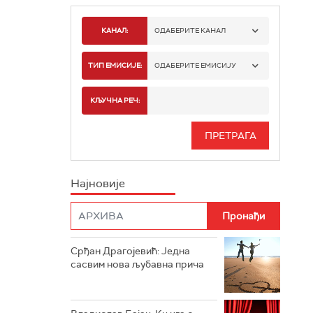
КАНАЛ:
ОДАБЕРИТЕ КАНАЛ
РАДИО БЕОГРАД 1
ТИП ЕМИСИЈЕ:
ОДАБЕРИТЕ ЕМИСИЈУ
РАДИО БЕОГРАД 2
СПОРТ
КЉУЧНА РЕЧ:
РАДИО БЕОГРАД 3
СЕРИЈА
БЕОГРАД 202
ИНФО
Најновије
РАДИО ПЛЕТЕНИЦА
ФИЛМ
РАДИО РОКЕНРОЛЕР
РАДИО ЏУБОКС
Срђан Драгојевић: Једна
сасвим нова љубавна прича
РАДИО ВРТЕШКА
РАДИО ЏЕЗЕР