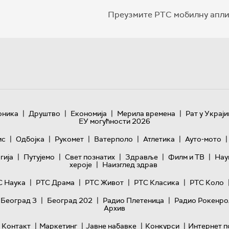
Преузмите РТС мобилну апли
|
|
|
|
оника
Друштво
Економија
Мерила времена
Рат у Украји
ЕУ могућности 2026
|
|
|
|
|
|
ис
Одбојка
Рукомет
Ватерполо
Атлетика
Ауто-мото
|
|
|
|
|
гијa
Путујемо
Свет познатих
Здравље
Филм и ТВ
Нау
|
хероје
Наизглед здрав
|
|
|
|
С Наука
РТС Драма
РТС Живот
РТС Класика
РТС Коло
|
|
|
 Београд 3
Београд 202
Радио Плетеница
Радио Рокенро
Архив
|
|
|
|
Контакт
Маркетинг
Јавне набавке
Конкурси
Интернет п