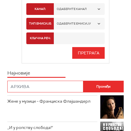
КАНАЛ:
ОДАБЕРИТЕ КАНАЛ
РАДИО БЕОГРАД 1
ТИП ЕМИСИЈЕ:
ОДАБЕРИТЕ ЕМИСИЈУ
РАДИО БЕОГРАД 2
СПОРТ
КЉУЧНА РЕЧ:
РАДИО БЕОГРАД 3
СЕРИЈА
БЕОГРАД 202
ИНФО
Најновије
РАДИО ПЛЕТЕНИЦА
ФИЛМ
РАДИО РОКЕНРОЛЕР
РАДИО ЏУБОКС
Жене у музици – Франциска Флајшандерл
РАДИО ВРТЕШКА
РАДИО ЏЕЗЕР
,,И у ропству слобода!“