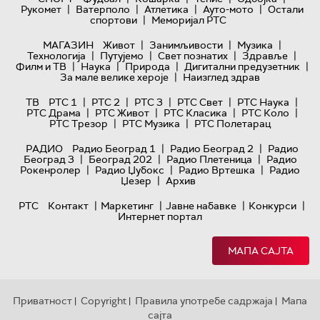
|
|
|
|
Рукомет
Ватерполо
Атлетика
Ауто-мото
Остали
|
спортови
Меморијал РТС
|
|
|
МАГАЗИН
Живот
Занимљивости
Музика
|
|
|
|
Технологијa
Путујемо
Свет познатих
Здравље
|
|
|
|
Филм и ТВ
Наука
Природа
Дигитални предузетник
|
За мале велике хероје
Наизглед здрав
|
|
|
|
|
ТВ
РТС 1
РТС 2
РТС 3
РТС Свет
РТС Наука
|
|
|
|
РТС Драма
РТС Живот
РТС Класика
РТС Коло
|
|
РТС Трезор
РТС Музика
РТС Полетарац
|
|
РАДИО
Радио Београд 1
Радио Београд 2
Радио
|
|
|
Београд 3
Београд 202
Радио Плетеница
Радио
|
|
|
Рокенролер
Радио Џубокс
Радио Вртешка
Радио
|
Џезер
Архив
|
|
|
|
РТС
Контакт
Маркетинг
Јавне набавке
Конкурси
Интернет портал
МАПА САЈТА
Приватност
Copyright
Правила употребе садржаја
Мапа
|
|
|
сајта