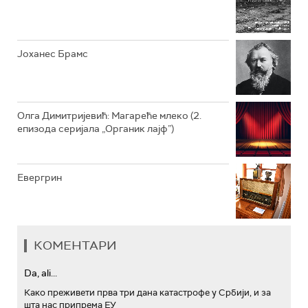
АРХИВ
Јоханес Брамс
Олга Димитријевић: Магареће млеко (2.
епизода серијала „Органик лајф”)
Евергрин
КОМЕНТАРИ
Da, ali...
Како преживети прва три дана катастрофе у Србији, и за
шта нас припрема ЕУ