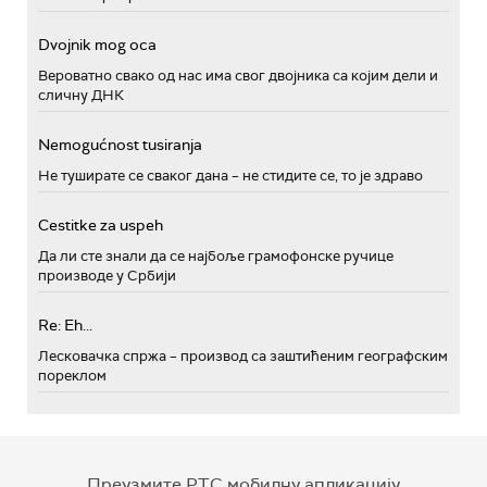
Dvojnik mog oca
Вероватно свако од нас има свог двојника са којим дели и
сличну ДНК
Nemogućnost tusiranja
Не туширате се сваког дана – не стидите се, то је здраво
Cestitke za uspeh
Да ли сте знали да се најбоље грамофонске ручице
производе у Србији
Re: Eh...
Лесковачка спржа – производ са заштићеним географским
пореклом
Преузмите РТС мобилну апликацију