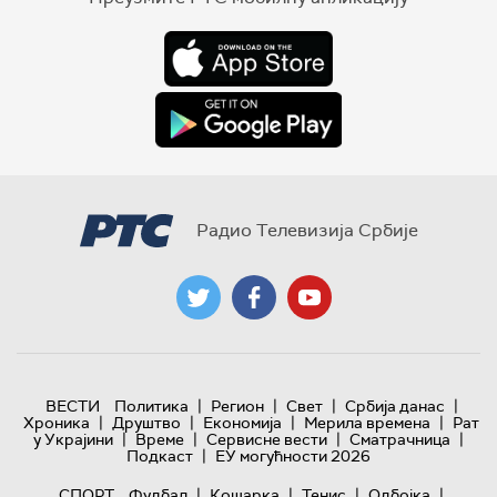
Радио Телевизија Србије
|
|
|
|
ВЕСТИ
Политика
Регион
Свет
Србија данас
|
|
|
|
Хроника
Друштво
Економија
Мерила времена
Рат
|
|
|
|
у Украјини
Време
Сервисне вести
Сматрачница
|
Подкаст
ЕУ могућности 2026
|
|
|
|
СПОРТ
Фудбал
Кошарка
Тенис
Одбојка