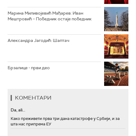
Марина Миливојевић Мађарев: Иван
Мештровић – Победник остаје победник
Александра Јагодић: Шаптач
Брзалице - први део
КОМЕНТАРИ
Da, ali...
Како преживети прва три дана катастрофе у Србији, и за
шта нас припрема ЕУ