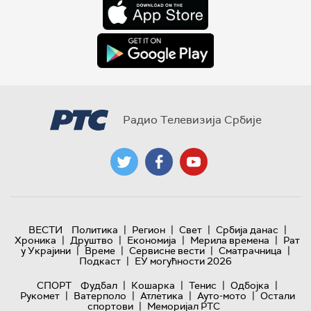
Радио Телевизија Србије
|
|
|
|
ВЕСТИ
Политика
Регион
Свет
Србија данас
|
|
|
|
Хроника
Друштво
Економија
Мерила времена
Рат
|
|
|
|
у Украјини
Време
Сервисне вести
Сматрачница
|
Подкаст
ЕУ могућности 2026
|
|
|
|
СПОРТ
Фудбал
Кошарка
Тенис
Одбојка
|
|
|
|
Рукомет
Ватерполо
Атлетика
Ауто-мото
Остали
|
спортови
Меморијал РТС