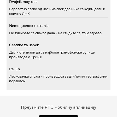
Dvojnik mog oca
Вероватно свако од нас има свог двојника са којим дели и
сличну ДНК
Nemogućnost tusiranja
Не туширате се сваког дана – не стидите се, то је здраво
Cestitke za uspeh
Да ли сте знали да се најбоље грамофонске ручице
производе у Србији
Re: Eh...
Лесковачка спржа – производ са заштићеним географским
пореклом
Преузмите РТС мобилну апликацију