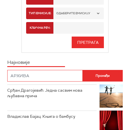
РАДИО БЕОГРАД 1
ТИП ЕМИСИЈЕ:
ОДАБЕРИТЕ ЕМИСИЈУ
РАДИО БЕОГРАД 2
СПОРТ
КЉУЧНА РЕЧ:
РАДИО БЕОГРАД 3
СЕРИЈА
БЕОГРАД 202
ИНФО
Најновије
РАДИО ПЛЕТЕНИЦА
ФИЛМ
РАДИО РОКЕНРОЛЕР
РАДИО ЏУБОКС
Срђан Драгојевић: Једна сасвим нова
љубавна прича
РАДИО ВРТЕШКА
РАДИО ЏЕЗЕР
Владислав Бајац: Књига о бамбусу
АРХИВ