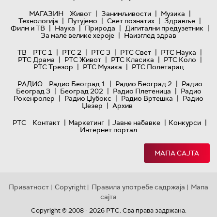
|
|
|
МАГАЗИН
Живот
Занимљивости
Музика
|
|
|
|
Технологијa
Путујемо
Свет познатих
Здравље
|
|
|
|
Филм и ТВ
Наука
Природа
Дигитални предузетник
|
За мале велике хероје
Наизглед здрав
|
|
|
|
|
ТВ
РТС 1
РТС 2
РТС 3
РТС Свет
РТС Наука
|
|
|
|
РТС Драма
РТС Живот
РТС Класика
РТС Коло
|
|
РТС Трезор
РТС Музика
РТС Полетарац
|
|
РАДИО
Радио Београд 1
Радио Београд 2
Радио
|
|
|
Београд 3
Београд 202
Радио Плетеница
Радио
|
|
|
Рокенролер
Радио Џубокс
Радио Вртешка
Радио
|
Џезер
Архив
|
|
|
|
РТС
Контакт
Маркетинг
Јавне набавке
Конкурси
Интернет портал
МАПА САЈТА
Приватност
Copyright
Правила употребе садржаја
Мапа
|
|
|
сајта
Copyright © 2008 - 2026 РТС. Сва права задржана.