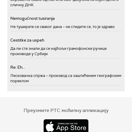
сличну ДНК
Nemogućnost tusiranja
Не туширате се сваког дана – не стидите се, то је здраво
Cestitke za uspeh
Да ли сте знали да се најбоље грамофонске ручице
производе у Србији
Re: Eh...
Лесковачка спржа – производ са заштићеним географским
пореклом
Преузмите РТС мобилну апликацију