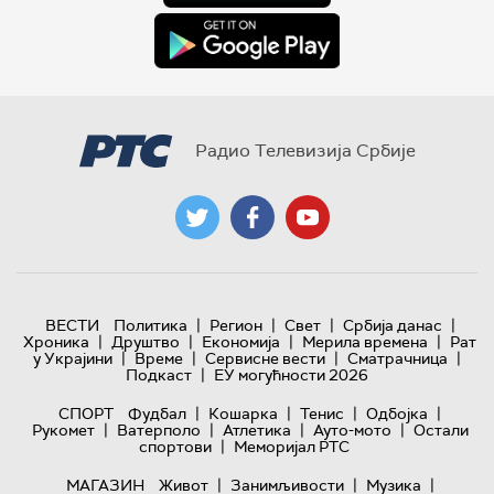
Радио Телевизија Србије
|
|
|
|
ВЕСТИ
Политика
Регион
Свет
Србија данас
|
|
|
|
Хроника
Друштво
Економија
Мерила времена
Рат
|
|
|
|
у Украјини
Време
Сервисне вести
Сматрачница
|
Подкаст
ЕУ могућности 2026
|
|
|
|
СПОРТ
Фудбал
Кошарка
Тенис
Одбојка
|
|
|
|
Рукомет
Ватерполо
Атлетика
Ауто-мото
Остали
|
спортови
Меморијал РТС
|
|
|
МАГАЗИН
Живот
Занимљивости
Музика