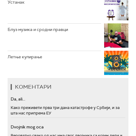
Устанак
Блуз музика и сродни правци
Летње кулирање
КОМЕНТАРИ
Da, ali...
Како преживети прва три дана катастрофе у Србији, и за
шта нас припрема ЕУ
Dvojnik mog oca
Вероватно свако од нас има свог двојника са којим дели и