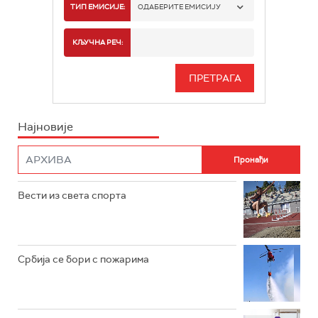
РАДИО БЕОГРАД 1
ТИП ЕМИСИЈЕ:
ОДАБЕРИТЕ ЕМИСИЈУ
РАДИО БЕОГРАД 2
СПОРТ
КЉУЧНА РЕЧ:
РАДИО БЕОГРАД 3
СЕРИЈА
БЕОГРАД 202
ИНФО
Најновије
РАДИО ПЛЕТЕНИЦА
ФИЛМ
РАДИО РОКЕНРОЛЕР
РАДИО ЏУБОКС
Вести из света спорта
РАДИО ВРТЕШКА
РАДИО ЏЕЗЕР
Србија се бори с пожарима
АРХИВ