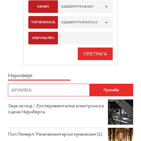
КАНАЛ:
ОДАБЕРИТЕ КАНАЛ
РАДИО БЕОГРАД 1
ТИП ЕМИСИЈЕ:
ОДАБЕРИТЕ ЕМИСИЈУ
РАДИО БЕОГРАД 2
СПОРТ
КЉУЧНА РЕЧ:
РАДИО БЕОГРАД 3
СЕРИЈА
БЕОГРАД 202
ИНФО
Најновије
РАДИО ПЛЕТЕНИЦА
ФИЛМ
РАДИО РОКЕНРОЛЕР
РАДИО ЏУБОКС
Звук испод – Експериментална електронска
сцена Нирнберга
РАДИО ВРТЕШКА
РАДИО ЏЕЗЕР
Пол Лемерл: Рани византијски хуманизам (1)