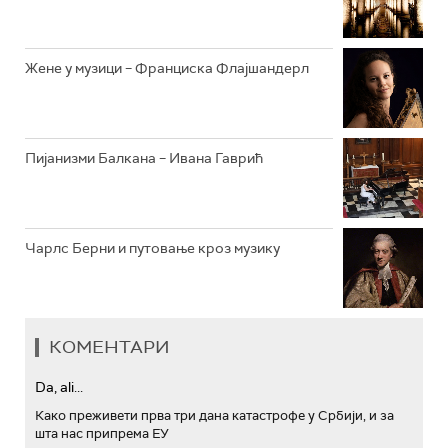
АРХИВ
Жене у музици – Франциска Флајшандерл
Пијанизми Балкана – Ивана Гаврић
Чарлс Берни и путовање кроз музику
КОМЕНТАРИ
Da, ali...
Како преживети прва три дана катастрофе у Србији, и за
шта нас припрема ЕУ