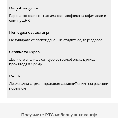
Dvojnik mog oca
Вероватно свако од нас има свог двојника са којим дели и
сличну ДНК
Nemogućnost tusiranja
Не туширате се сваког дана – не стидите се, то је здраво
Cestitke za uspeh
Да ли сте знали да се најбоље грамофонске ручице
производе у Србији
Re: Eh...
Лесковачка спржа – производ са заштићеним географским
пореклом
Преузмите РТС мобилну апликацију