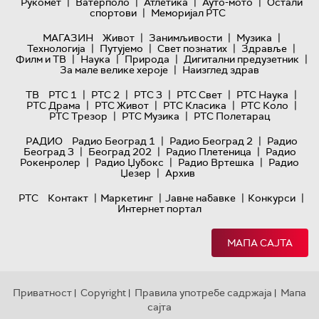
|
|
|
|
Рукомет
Ватерполо
Атлетика
Ауто-мото
Остали
|
спортови
Меморијал РТС
|
|
|
МАГАЗИН
Живот
Занимљивости
Музика
|
|
|
|
Технологијa
Путујемо
Свет познатих
Здравље
|
|
|
|
Филм и ТВ
Наука
Природа
Дигитални предузетник
|
За мале велике хероје
Наизглед здрав
|
|
|
|
|
ТВ
РТС 1
РТС 2
РТС 3
РТС Свет
РТС Наука
|
|
|
|
РТС Драма
РТС Живот
РТС Класика
РТС Коло
|
|
РТС Трезор
РТС Музика
РТС Полетарац
|
|
РАДИО
Радио Београд 1
Радио Београд 2
Радио
|
|
|
Београд 3
Београд 202
Радио Плетеница
Радио
|
|
|
Рокенролер
Радио Џубокс
Радио Вртешка
Радио
|
Џезер
Архив
|
|
|
|
РТС
Контакт
Маркетинг
Јавне набавке
Конкурси
Интернет портал
МАПА САЈТА
Приватност
Copyright
Правила употребе садржаја
Мапа
|
|
|
сајта