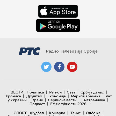
Радио Телевизија Србије
|
|
|
|
ВЕСТИ
Политика
Регион
Свет
Србија данас
|
|
|
|
Хроника
Друштво
Економија
Мерила времена
Рат
|
|
|
|
у Украјини
Време
Сервисне вести
Сматрачница
|
Подкаст
ЕУ могућности 2026
|
|
|
|
СПОРТ
Фудбал
Кошарка
Тенис
Одбојка