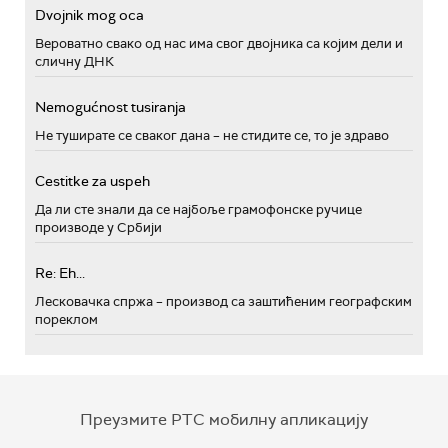
Dvojnik mog oca
Вероватно свако од нас има свог двојника са којим дели и
сличну ДНК
Nemogućnost tusiranja
Не туширате се сваког дана – не стидите се, то је здраво
Cestitke za uspeh
Да ли сте знали да се најбоље грамофонске ручице
производе у Србији
Re: Eh...
Лесковачка спржа – производ са заштићеним географским
пореклом
Преузмите РТС мобилну апликацију