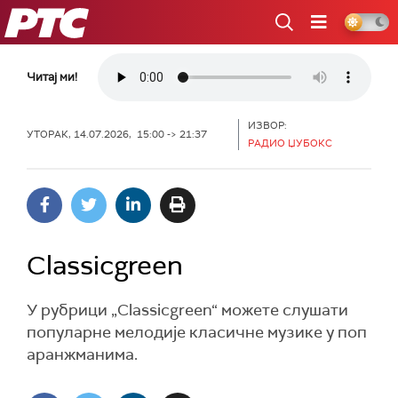
РТС
Читај ми!
ИЗВОР:
УТОРАК, 14.07.2026, 15:00 -> 21:37
РАДИО ЏУБОКС
Classicgreen
У рубрици „Classicgreen“ можете слушати
популарне мелодије класичне музике у поп
аранжманима.