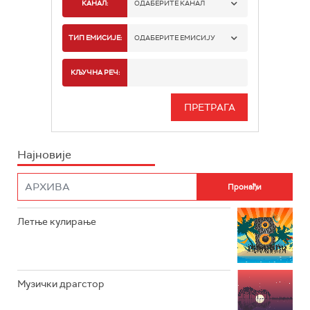
КАНАЛ:
ОДАБЕРИТЕ КАНАЛ
РАДИО БЕОГРАД 1
ТИП ЕМИСИЈЕ:
ОДАБЕРИТЕ ЕМИСИЈУ
РАДИО БЕОГРАД 2
СПОРТ
КЉУЧНА РЕЧ:
РАДИО БЕОГРАД 3
СЕРИЈА
БЕОГРАД 202
ИНФО
Најновије
РАДИО ПЛЕТЕНИЦА
ФИЛМ
РАДИО РОКЕНРОЛЕР
РАДИО ЏУБОКС
Летње кулирање
РАДИО ВРТЕШКА
РАДИО ЏЕЗЕР
Музички драгстор
АРХИВ