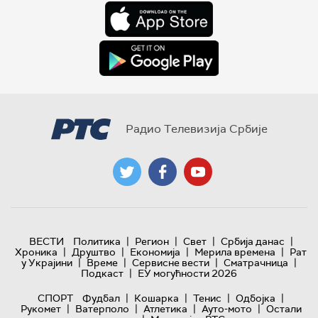
Радио Телевизија Србије
|
|
|
|
ВЕСТИ
Политика
Регион
Свет
Србија данас
|
|
|
|
Хроника
Друштво
Економија
Мерила времена
Рат
|
|
|
|
у Украјини
Време
Сервисне вести
Сматрачница
|
Подкаст
ЕУ могућности 2026
|
|
|
|
СПОРТ
Фудбал
Кошарка
Тенис
Одбојка
|
|
|
|
Рукомет
Ватерполо
Атлетика
Ауто-мото
Остали