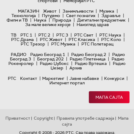
|
спортови
Меморијал РТС
|
|
|
МАГАЗИН
Живот
Занимљивости
Музика
|
|
|
|
Технологијa
Путујемо
Свет познатих
Здравље
|
|
|
|
Филм и ТВ
Наука
Природа
Дигитални предузетник
|
За мале велике хероје
Наизглед здрав
|
|
|
|
|
ТВ
РТС 1
РТС 2
РТС 3
РТС Свет
РТС Наука
|
|
|
|
РТС Драма
РТС Живот
РТС Класика
РТС Коло
|
|
РТС Трезор
РТС Музика
РТС Полетарац
|
|
РАДИО
Радио Београд 1
Радио Београд 2
Радио
|
|
|
Београд 3
Београд 202
Радио Плетеница
Радио
|
|
|
Рокенролер
Радио Џубокс
Радио Вртешка
Радио
|
Џезер
Архив
|
|
|
|
РТС
Контакт
Маркетинг
Јавне набавке
Конкурси
Интернет портал
МАПА САЈТА
Приватност
Copyright
Правила употребе садржаја
Мапа
|
|
|
сајта
Copyright © 2008 - 2026 РТС. Сва права задржана.