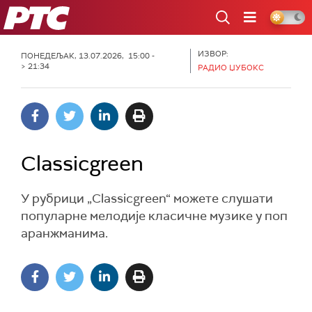
РТС
ИЗВОР:
ПОНЕДЕЉАК, 13.07.2026, 15:00 -
> 21:34
РАДИО ЏУБОКС
Classicgreen
У рубрици „Classicgreen“ можете слушати
популарне мелодије класичне музике у поп
аранжманима.