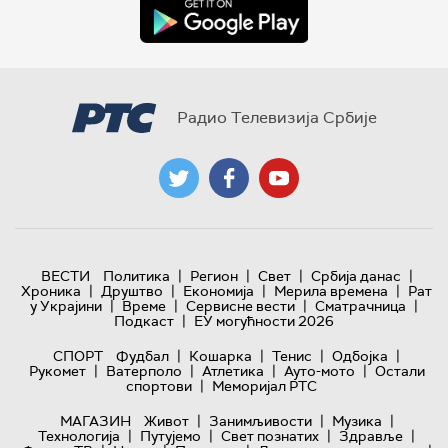
Радио Телевизија Србије
|
|
|
|
ВЕСТИ
Политика
Регион
Свет
Србија данас
|
|
|
|
Хроника
Друштво
Економија
Мерила времена
Рат
|
|
|
|
у Украјини
Време
Сервисне вести
Сматрачница
|
Подкаст
ЕУ могућности 2026
|
|
|
|
СПОРТ
Фудбал
Кошарка
Тенис
Одбојка
|
|
|
|
Рукомет
Ватерполо
Атлетика
Ауто-мото
Остали
|
спортови
Меморијал РТС
|
|
|
МАГАЗИН
Живот
Занимљивости
Музика
|
|
|
|
Технологијa
Путујемо
Свет познатих
Здравље