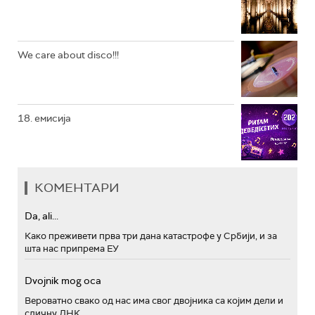
We care about disco!!!
18. емисија
КОМЕНТАРИ
Da, ali...
Како преживети прва три дана катастрофе у Србији, и за
шта нас припрема ЕУ
Dvojnik mog oca
Вероватно свако од нас има свог двојника са којим дели и
сличну ДНК