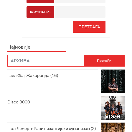
РАДИО БЕОГРАД 2
СПОРТ
КЉУЧНА РЕЧ:
РАДИО БЕОГРАД 3
СЕРИЈА
БЕОГРАД 202
ИНФО
Најновије
РАДИО ПЛЕТЕНИЦА
ФИЛМ
РАДИО РОКЕНРОЛЕР
РАДИО ЏУБОКС
Гаел Фај: Жакаранда (16)
РАДИО ВРТЕШКА
РАДИО ЏЕЗЕР
Disco 3000
АРХИВ
Пол Лемерл: Рани византијски хуманизам (2)