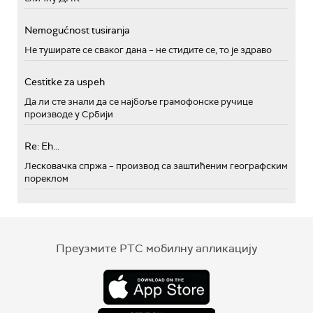
Nemogućnost tusiranja
Не туширате се сваког дана – не стидите се, то је здраво
Cestitke za uspeh
Да ли сте знали да се најбоље грамофонске ручице
производе у Србији
Re: Eh...
Лесковачка спржа – производ са заштићеним географским
пореклом
Преузмите РТС мобилну апликацију