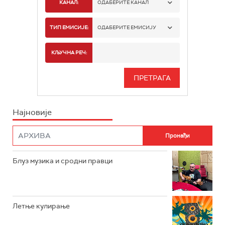
КАНАЛ:
ОДАБЕРИТЕ КАНАЛ
РАДИО БЕОГРАД 1
ТИП ЕМИСИЈЕ:
ОДАБЕРИТЕ ЕМИСИЈУ
РАДИО БЕОГРАД 2
СПОРТ
КЉУЧНА РЕЧ:
РАДИО БЕОГРАД 3
СЕРИЈА
БЕОГРАД 202
ИНФО
Најновије
РАДИО ПЛЕТЕНИЦА
ФИЛМ
РАДИО РОКЕНРОЛЕР
РАДИО ЏУБОКС
Блуз музика и сродни правци
РАДИО ВРТЕШКА
РАДИО ЏЕЗЕР
Летње кулирање
АРХИВ