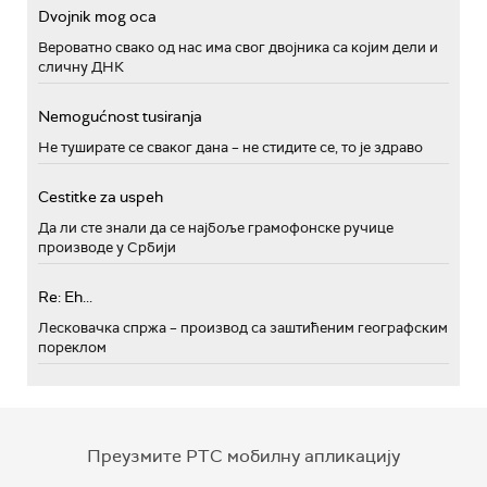
Dvojnik mog oca
Вероватно свако од нас има свог двојника са којим дели и
сличну ДНК
Nemogućnost tusiranja
Не туширате се сваког дана – не стидите се, то је здраво
Cestitke za uspeh
Да ли сте знали да се најбоље грамофонске ручице
производе у Србији
Re: Eh...
Лесковачка спржа – производ са заштићеним географским
пореклом
Преузмите РТС мобилну апликацију