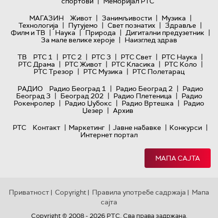
|
спортови
Меморијал РТС
|
|
|
МАГАЗИН
Живот
Занимљивости
Музика
|
|
|
|
Технологијa
Путујемо
Свет познатих
Здравље
|
|
|
|
Филм и ТВ
Наука
Природа
Дигитални предузетник
|
За мале велике хероје
Наизглед здрав
|
|
|
|
|
ТВ
РТС 1
РТС 2
РТС 3
РТС Свет
РТС Наука
|
|
|
|
РТС Драма
РТС Живот
РТС Класика
РТС Коло
|
|
РТС Трезор
РТС Музика
РТС Полетарац
|
|
РАДИО
Радио Београд 1
Радио Београд 2
Радио
|
|
|
Београд 3
Београд 202
Радио Плетеница
Радио
|
|
|
Рокенролер
Радио Џубокс
Радио Вртешка
Радио
|
Џезер
Архив
|
|
|
|
РТС
Контакт
Маркетинг
Јавне набавке
Конкурси
Интернет портал
МАПА САЈТА
Приватност
Copyright
Правила употребе садржаја
Мапа
|
|
|
сајта
Copyright © 2008 - 2026 РТС. Сва права задржана.