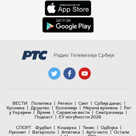
Радио Телевизија Србије
|
|
|
|
ВЕСТИ
Политика
Регион
Свет
Србија данас
|
|
|
|
Хроника
Друштво
Економија
Мерила времена
Рат
|
|
|
|
у Украјини
Време
Сервисне вести
Сматрачница
|
Подкаст
ЕУ могућности 2026
|
|
|
|
СПОРТ
Фудбал
Кошарка
Тенис
Одбојка
|
|
|
|
Рукомет
Ватерполо
Атлетика
Ауто-мото
Остали