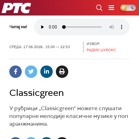
РТС
Читај ми!
ИЗВОР:
СРЕДА, 17.06.2026, 15:00 -> 22:53
РАДИО ЏУБОКС
Classicgreen
У рубрици „Classicgreen“ можете слушати
популарне мелодије класичне музике у поп
аранжманима.