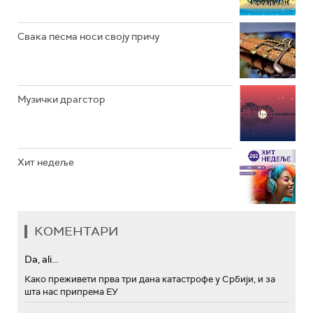
Свака песма носи своју причу
Музички драгстор
Хит недеље
КОМЕНТАРИ
Da, ali...
Како преживети прва три дана катастрофе у Србији, и за
шта нас припрема ЕУ