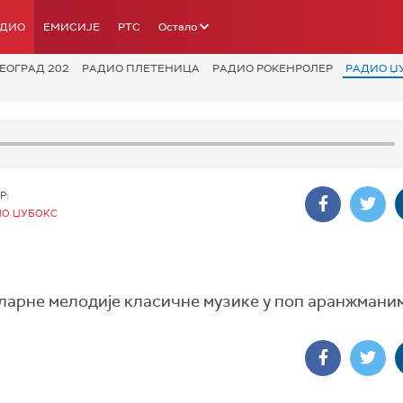
АДИО
ЕМИСИЈЕ
РТС
Остало
ЕОГРАД 202
РАДИО ПЛЕТЕНИЦА
РАДИО РОКЕНРОЛЕР
РАДИО Џ
Р:
ИО ЏУБОКС
уларне мелодије класичне музике у поп аранжмани