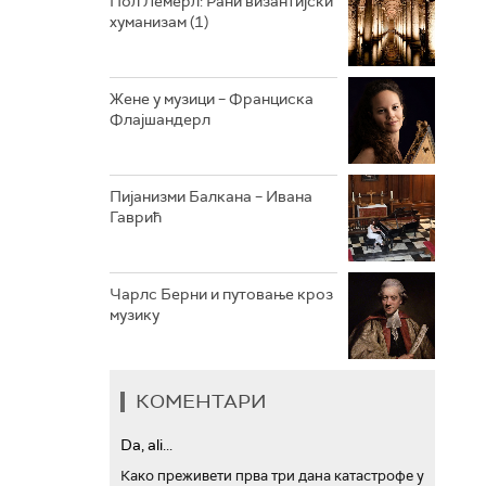
Пол Лемерл: Рани византијски
хуманизам (1)
АРХИВ
Жене у музици – Франциска
Флајшандерл
Пијанизми Балкана – Ивана
Гаврић
Чарлс Берни и путовање кроз
музику
КОМЕНТАРИ
Da, ali...
Како преживети прва три дана катастрофе у