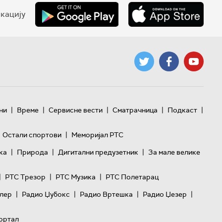
кацију
|
|
|
|
|
ни
Време
Сервисне вести
Сматрачница
Подкаст
|
Остали спортови
Меморијал РТС
|
|
|
ка
Природа
Дигитални предузетник
За мале велике
|
|
|
РТС Трезор
РТС Музика
РТС Полетарац
|
|
|
|
лер
Радио Џубокс
Радио Вртешка
Радио Џезер
ортал