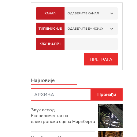
КАНАЛ:
ОДАБЕРИТЕ КАНАЛ
РАДИО БЕОГРАД 1
ТИП ЕМИСИЈЕ:
ОДАБЕРИТЕ ЕМИСИЈУ
РАДИО БЕОГРАД 2
СПОРТ
КЉУЧНА РЕЧ:
РАДИО БЕОГРАД 3
СЕРИЈА
БЕОГРАД 202
ИНФО
Најновије
РАДИО ПЛЕТЕНИЦА
ФИЛМ
РАДИО РОКЕНРОЛЕР
РАДИО ЏУБОКС
Звук испод –
Експериментална
РАДИО ВРТЕШКА
електронска сцена Нирнберга
РАДИО ЏЕЗЕР