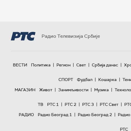
Радио Телевизија Србије
|
|
|
|
ВЕСТИ
Политика
Регион
Свет
Србија данас
Хр
|
|
СПОРТ
Фудбал
Кошарка
Тен
|
|
|
МАГАЗИН
Живот
Занимљивости
Музика
Техноло
|
|
|
|
ТВ
РТС 1
РТС 2
РТС 3
РТС Свет
РТ
|
|
РАДИО
Радио Београд 1
Радио Београд 2
Радио
РТС