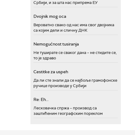
Србији, и за шта нас припрема ЕУ
Dvojnik mog oca
Вероватно свако од нас има свог двојника
са којим дели и сличну ДНК
Nemogućnost tusiranja
Не туширате се сваког дана – не стидите се,
то је здраво
Cestitke za uspeh
Да ли сте знали да се најбоље грамофонске
ручице производе у Србији
Re: Eh...
Лесковачка спржа – производ са
заштићеним географским пореклом