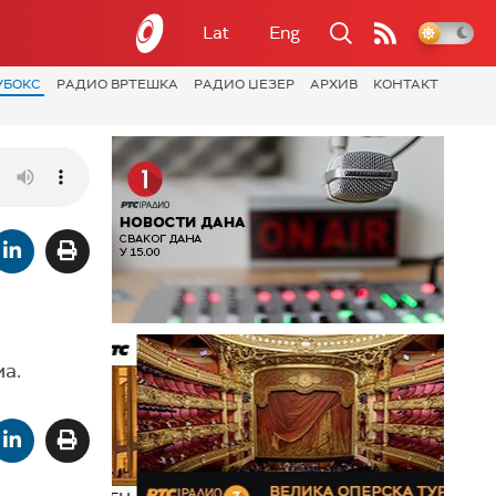
Lat
Eng
УБОКС
РАДИО ВРТЕШКА
РАДИО ЏЕЗЕР
АРХИВ
КОНТАКТ
ма.