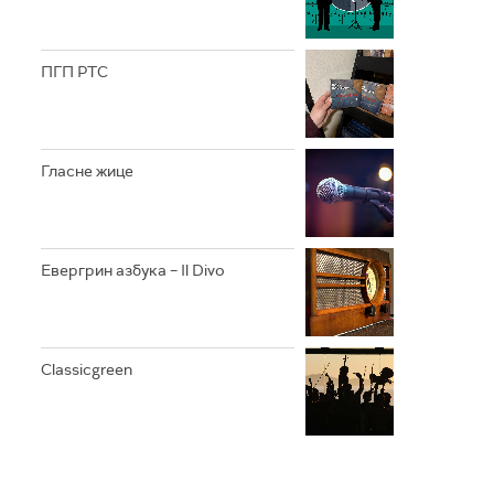
ПГП РТС
Гласне жице
Евергрин азбука – Il Divo
Classicgreen