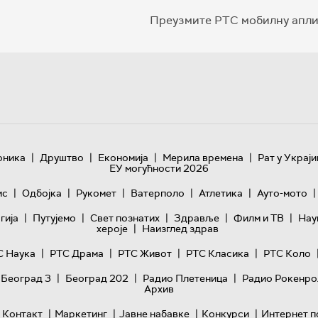
Преузмите РТС мобилну апли
|
|
|
|
оника
Друштво
Економија
Мерила времена
Рат у Украји
ЕУ могућности 2026
|
|
|
|
|
|
ис
Одбојка
Рукомет
Ватерполо
Атлетика
Ауто-мото
|
|
|
|
|
гијa
Путујемо
Свет познатих
Здравље
Филм и ТВ
Нау
|
хероје
Наизглед здрав
|
|
|
|
С Наука
РТС Драма
РТС Живот
РТС Класика
РТС Коло
|
|
|
 Београд 3
Београд 202
Радио Плетеница
Радио Рокенро
Архив
|
|
|
|
Контакт
Маркетинг
Јавне набавке
Конкурси
Интернет п