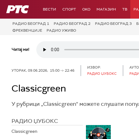
РТС
ВЕСТИ
СПОРТ
OKO
МАГАЗИН
ТВ
Р
РАДИО БЕОГРАД 1
РАДИО БЕОГРАД 2
РАДИО БЕОГРАД 3
Б
ФРЕКВЕНЦИЈЕ
РАДИО УЖИВО
Читај ми!
ИЗВОР:
АУТО
УТОРАК, 09.06.2026, 15:00 -> 22:46
РАДИО ЏУБОКС
РАД
Classicgreen
У рубрици „Classicgreen“ можете слушати поп
РАДИО ЏУБОКС
Classicgreen