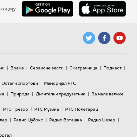
кацију
|
|
|
|
|
ни
Време
Сервисне вести
Сматрачница
Подкаст
|
Остали спортови
Меморијал РТС
|
|
|
ка
Природа
Дигитални предузетник
За мале велике
|
|
|
РТС Трезор
РТС Музика
РТС Полетарац
|
|
|
|
лер
Радио Џубокс
Радио Вртешка
Радио Џезер
ортал