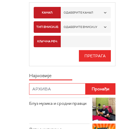
КАНАЛ:
ОДАБЕРИТЕ КАНАЛ
РАДИО БЕОГРАД 1
ТИП ЕМИСИЈЕ:
ОДАБЕРИТЕ ЕМИСИЈУ
РАДИО БЕОГРАД 2
СПОРТ
КЉУЧНА РЕЧ:
РАДИО БЕОГРАД 3
СЕРИЈА
БЕОГРАД 202
ИНФО
Најновије
РАДИО ПЛЕТЕНИЦА
ФИЛМ
РАДИО РОКЕНРОЛЕР
РАДИО ЏУБОКС
Блуз музика и сродни правци
РАДИО ВРТЕШКА
РАДИО ЏЕЗЕР