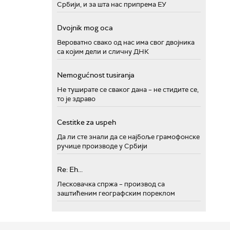
Србији, и за шта нас припрема ЕУ
Dvojnik mog oca
Вероватно свако од нас има свог двојника
са којим дели и сличну ДНК
Nemogućnost tusiranja
Не туширате се сваког дана – не стидите се,
то је здраво
Cestitke za uspeh
Да ли сте знали да се најбоље грамофонске
ручице производе у Србији
Re: Eh...
Лесковачка спржа – производ са
заштићеним географским пореклом