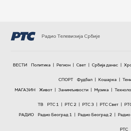
Радио Телевизија Србије
|
|
|
|
ВЕСТИ
Политика
Регион
Свет
Србија данас
Хр
|
|
СПОРТ
Фудбал
Кошарка
Тен
|
|
|
МАГАЗИН
Живот
Занимљивости
Музика
Техноло
|
|
|
|
ТВ
РТС 1
РТС 2
РТС 3
РТС Свет
РТ
|
|
РАДИО
Радио Београд 1
Радио Београд 2
Радио
РТС