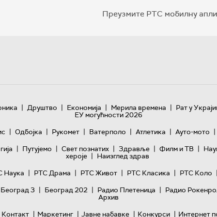
Преузмите РТС мобилну апли
|
|
|
|
оника
Друштво
Економија
Мерила времена
Рат у Украји
ЕУ могућности 2026
|
|
|
|
|
|
ис
Одбојка
Рукомет
Ватерполо
Атлетика
Ауто-мото
|
|
|
|
|
гијa
Путујемо
Свет познатих
Здравље
Филм и ТВ
Нау
|
хероје
Наизглед здрав
|
|
|
|
С Наука
РТС Драма
РТС Живот
РТС Класика
РТС Коло
|
|
|
 Београд 3
Београд 202
Радио Плетеница
Радио Рокенро
Архив
|
|
|
|
Контакт
Маркетинг
Јавне набавке
Конкурси
Интернет п