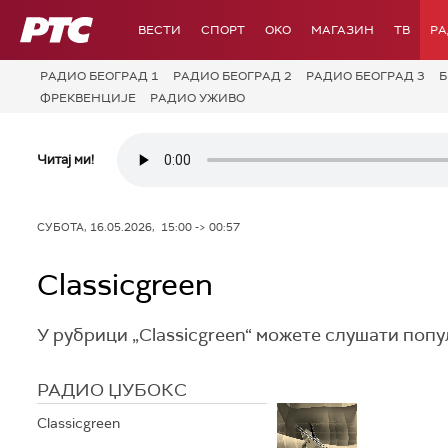
РТС
ВЕСТИ
СПОРТ
OKO
МАГАЗИН
ТВ
Р
РАДИО БЕОГРАД 1
РАДИО БЕОГРАД 2
РАДИО БЕОГРАД 3
Б
ФРЕКВЕНЦИЈЕ
РАДИО УЖИВО
Читај ми!
СУБОТА, 16.05.2026, 15:00 -> 00:57
Classicgreen
У рубрици „Classicgreen“ можете слушати поп
РАДИО ЏУБОКС
Classicgreen