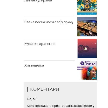
Летње кулирање
АРХИВ
Свака песма носи своју причу
Музички драгстор
Хит недеље
КОМЕНТАРИ
Da, ali...
Како преживети прва три дана катастрофе у