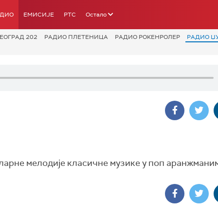
АДИО
ЕМИСИЈЕ
РТС
Остало
ЕОГРАД 202
РАДИО ПЛЕТЕНИЦА
РАДИО РОКЕНРОЛЕР
РАДИО Џ
уларне мелодије класичне музике у поп аранжмани