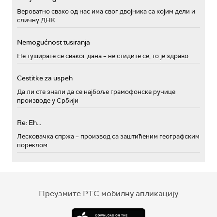
Вероватно свако од нас има свог двојника са којим дели и
сличну ДНК
Nemogućnost tusiranja
Не туширате се сваког дана – не стидите се, то је здраво
Cestitke za uspeh
Да ли сте знали да се најбоље грамофонске ручице
производе у Србији
Re: Eh...
Лесковачка спржа – производ са заштићеним географским
пореклом
Преузмите РТС мобилну апликацију