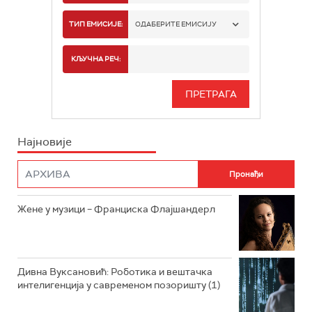
РАДИО БЕОГРАД 1
ТИП ЕМИСИЈЕ:
ОДАБЕРИТЕ ЕМИСИЈУ
РАДИО БЕОГРАД 2
СПОРТ
КЉУЧНА РЕЧ:
РАДИО БЕОГРАД 3
СЕРИЈА
БЕОГРАД 202
ИНФО
Најновије
РАДИО ПЛЕТЕНИЦА
ФИЛМ
РАДИО РОКЕНРОЛЕР
РАДИО ЏУБОКС
Жене у музици – Франциска Флајшандерл
РАДИО ВРТЕШКА
РАДИО ЏЕЗЕР
Дивна Вуксановић: Роботика и вештачка
интелигенција у савременом позоришту (1)
АРХИВ