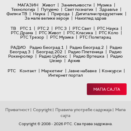
|
|
|
МАГАЗИН
Живот
Занимљивости
Музика
|
|
|
|
Технологијa
Путујемо
Свет познатих
Здравље
|
|
|
|
Филм и ТВ
Наука
Природа
Дигитални предузетник
|
За мале велике хероје
Наизглед здрав
|
|
|
|
|
ТВ
РТС 1
РТС 2
РТС 3
РТС Свет
РТС Наука
|
|
|
|
РТС Драма
РТС Живот
РТС Класика
РТС Коло
|
|
РТС Трезор
РТС Музика
РТС Полетарац
|
|
РАДИО
Радио Београд 1
Радио Београд 2
Радио
|
|
|
Београд 3
Београд 202
Радио Плетеница
Радио
|
|
|
Рокенролер
Радио Џубокс
Радио Вртешка
Радио
|
Џезер
Архив
|
|
|
|
РТС
Контакт
Маркетинг
Јавне набавке
Конкурси
Интернет портал
МАПА САЈТА
Приватност
Copyright
Правила употребе садржаја
Мапа
|
|
|
сајта
Copyright © 2008 - 2026 РТС. Сва права задржана.