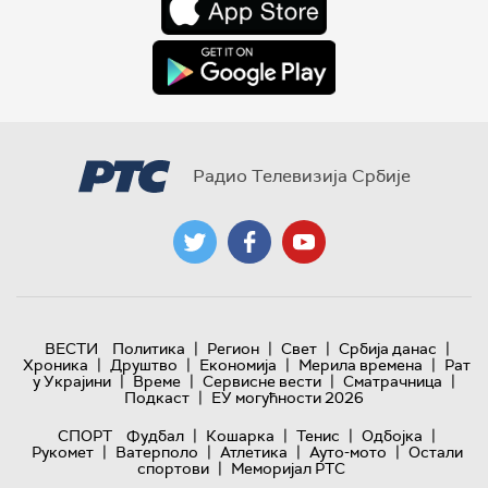
Радио Телевизија Србије
|
|
|
|
ВЕСТИ
Политика
Регион
Свет
Србија данас
|
|
|
|
Хроника
Друштво
Економија
Мерила времена
Рат
|
|
|
|
у Украјини
Време
Сервисне вести
Сматрачница
|
Подкаст
ЕУ могућности 2026
|
|
|
|
СПОРТ
Фудбал
Кошарка
Тенис
Одбојка
|
|
|
|
Рукомет
Ватерполо
Атлетика
Ауто-мото
Остали
|
спортови
Меморијал РТС