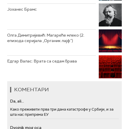
Јоханес Брамс
Олга Димитријевић: Магареће млеко (2.
епизода серијала „Органик лајф”)
Едгар Валас: Врата са седам брава
КОМЕНТАРИ
Da, ali...
Како преживети прва три дана катастрофе у Србији, и за
шта нас припрема ЕУ
Dvojnik mog oca