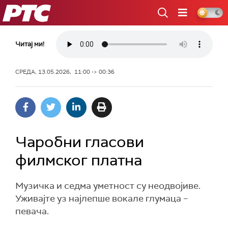
РТС
Читај ми!
СРЕДА, 13.05.2026, 11:00 -> 00:36
Чаробни гласови
филмског платна
Музичка и седма уметност су неодвојиве.
Уживајте уз најлепше вокале глумаца –
певача.