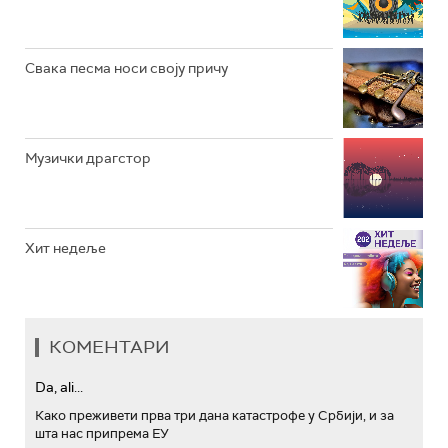
АРХИВ
Свака песма носи своју причу
Музички драгстор
Хит недеље
КОМЕНТАРИ
Da, ali...
Како преживети прва три дана катастрофе у Србији, и за
шта нас припрема ЕУ