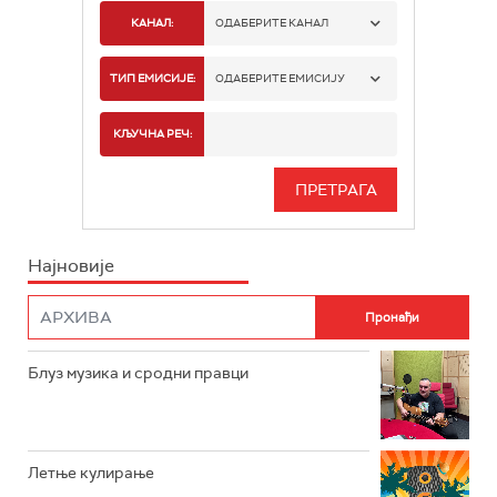
КАНАЛ:
ОДАБЕРИТЕ КАНАЛ
РАДИО БЕОГРАД 1
ТИП ЕМИСИЈЕ:
ОДАБЕРИТЕ ЕМИСИЈУ
РАДИО БЕОГРАД 2
СПОРТ
КЉУЧНА РЕЧ:
РАДИО БЕОГРАД 3
СЕРИЈА
БЕОГРАД 202
ИНФО
Најновије
РАДИО ПЛЕТЕНИЦА
ФИЛМ
РАДИО РОКЕНРОЛЕР
РАДИО ЏУБОКС
Блуз музика и сродни правци
РАДИО ВРТЕШКА
РАДИО ЏЕЗЕР
Летње кулирање