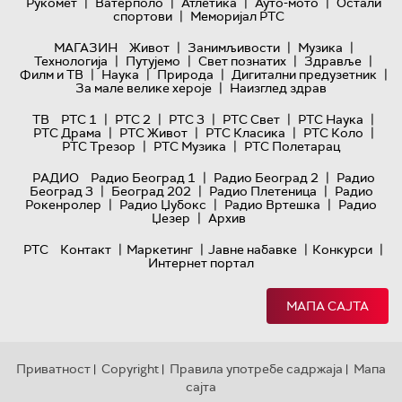
|
|
|
|
Рукомет
Ватерполо
Атлетика
Ауто-мото
Остали
|
спортови
Меморијал РТС
|
|
|
МАГАЗИН
Живот
Занимљивости
Музика
|
|
|
|
Технологијa
Путујемо
Свет познатих
Здравље
|
|
|
|
Филм и ТВ
Наука
Природа
Дигитални предузетник
|
За мале велике хероје
Наизглед здрав
|
|
|
|
|
ТВ
РТС 1
РТС 2
РТС 3
РТС Свет
РТС Наука
|
|
|
|
РТС Драма
РТС Живот
РТС Класика
РТС Коло
|
|
РТС Трезор
РТС Музика
РТС Полетарац
|
|
РАДИО
Радио Београд 1
Радио Београд 2
Радио
|
|
|
Београд 3
Београд 202
Радио Плетеница
Радио
|
|
|
Рокенролер
Радио Џубокс
Радио Вртешка
Радио
|
Џезер
Архив
|
|
|
|
РТС
Контакт
Маркетинг
Јавне набавке
Конкурси
Интернет портал
МАПА САЈТА
Приватност
Copyright
Правила употребе садржаја
Мапа
|
|
|
сајта