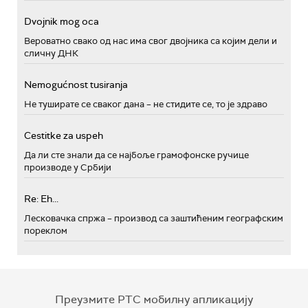
Dvojnik mog oca
Вероватно свако од нас има свог двојника са којим дели и
сличну ДНК
Nemogućnost tusiranja
Не туширате се сваког дана – не стидите се, то је здраво
Cestitke za uspeh
Да ли сте знали да се најбоље грамофонске ручице
производе у Србији
Re: Eh...
Лесковачка спржа – производ са заштићеним географским
пореклом
Преузмите РТС мобилну апликацију