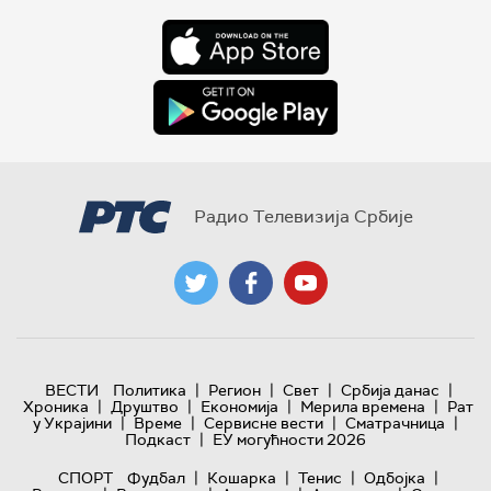
Радио Телевизија Србије
|
|
|
|
ВЕСТИ
Политика
Регион
Свет
Србија данас
|
|
|
|
Хроника
Друштво
Економија
Мерила времена
Рат
|
|
|
|
у Украјини
Време
Сервисне вести
Сматрачница
|
Подкаст
ЕУ могућности 2026
|
|
|
|
СПОРТ
Фудбал
Кошарка
Тенис
Одбојка