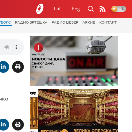
Lat
Eng
УБОКС
РАДИО ВРТЕШКА
РАДИО ЏЕЗЕР
АРХИВ
КОНТАКТ
чко