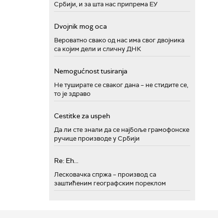
Србији, и за шта нас припрема ЕУ
Dvojnik mog oca
Вероватно свако од нас има свог двојника
са којим дели и сличну ДНК
Nemogućnost tusiranja
Не туширате се сваког дана – не стидите се,
то је здраво
Cestitke za uspeh
Да ли сте знали да се најбоље грамофонске
ручице производе у Србији
Re: Eh...
Лесковачка спржа – производ са
заштићеним географским пореклом