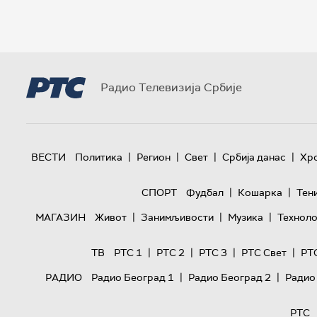
Радио Телевизија Србије
|
|
|
|
ВЕСТИ
Политика
Регион
Свет
Србија данас
Хр
|
|
СПОРТ
Фудбал
Кошарка
Тен
|
|
|
МАГАЗИН
Живот
Занимљивости
Музика
Техноло
|
|
|
|
ТВ
РТС 1
РТС 2
РТС 3
РТС Свет
РТ
|
|
РАДИО
Радио Београд 1
Радио Београд 2
Радио
РТС