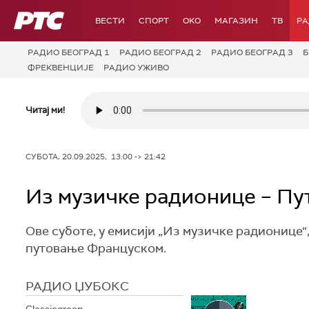
РТС
ВЕСТИ
СПОРТ
OKO
МАГАЗИН
ТВ
Р
РАДИО БЕОГРАД 1
РАДИО БЕОГРАД 2
РАДИО БЕОГРАД 3
Б
ФРЕКВЕНЦИЈЕ
РАДИО УЖИВО
Читај ми!
СУБОТА, 20.09.2025, 13:00 -> 21:42
Из музичке радионице – П
Ове суботе, у емисији „Из музичке радионице“
путовање Француском.
РАДИО ЏУБОКС