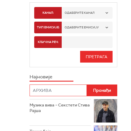
КАНАЛ:
ОДАБЕРИТЕ КАНАЛ
РАДИО БЕОГРАД 1
ТИП ЕМИСИЈЕ:
ОДАБЕРИТЕ ЕМИСИЈУ
РАДИО БЕОГРАД 2
СПОРТ
КЉУЧНА РЕЧ:
РАДИО БЕОГРАД 3
СЕРИЈА
БЕОГРАД 202
ИНФО
Најновије
РАДИО ПЛЕТЕНИЦА
ФИЛМ
РАДИО РОКЕНРОЛЕР
РАДИО ЏУБОКС
Музика вива – Секстети Стива
Рајша
РАДИО ВРТЕШКА
РАДИО ЏЕЗЕР