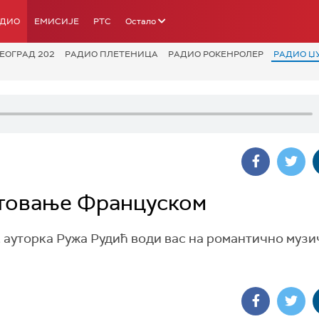
АДИО
ЕМИСИЈЕ
РТС
Остало
ЕОГРАД 202
РАДИО ПЛЕТЕНИЦА
РАДИО РОКЕНРОЛЕР
РАДИО Џ
утовање Француском
, ауторка Ружа Рудић води вас на романтично музи