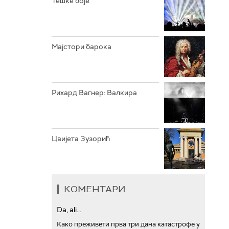
Тешке боје
АРХИВ
Мајстори барока
Рихард Вагнер: Валкира
Цвијета Зузорић
КОМЕНТАРИ
Da, ali...
Како преживети прва три дана катастрофе у