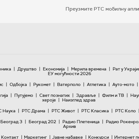
Преузмите РТС мобилну апли
|
|
|
|
оника
Друштво
Економија
Мерила времена
Рат у Украји
ЕУ могућности 2026
|
|
|
|
|
|
ис
Одбојка
Рукомет
Ватерполо
Атлетика
Ауто-мото
|
|
|
|
|
гијa
Путујемо
Свет познатих
Здравље
Филм и ТВ
Нау
|
хероје
Наизглед здрав
|
|
|
|
С Наука
РТС Драма
РТС Живот
РТС Класика
РТС Коло
|
|
|
 Београд 3
Београд 202
Радио Плетеница
Радио Рокенро
Архив
|
|
|
|
Контакт
Маркетинг
Јавне набавке
Конкурси
Интернет п