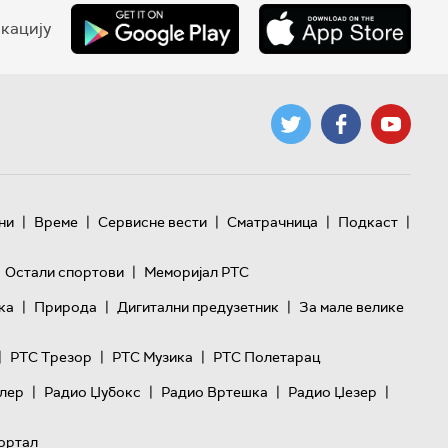
кацију
|
|
|
|
|
ни
Време
Сервисне вести
Сматрачница
Подкаст
|
Остали спортови
Меморијал РТС
|
|
|
ка
Природа
Дигитални предузетник
За мале велике
|
|
|
РТС Трезор
РТС Музика
РТС Полетарац
|
|
|
|
лер
Радио Џубокс
Радио Вртешка
Радио Џезер
ортал