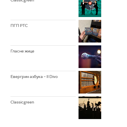
Classicgreen
ПГП РТС
Гласне жице
Евергрин азбука – Il Divo
Classicgreen