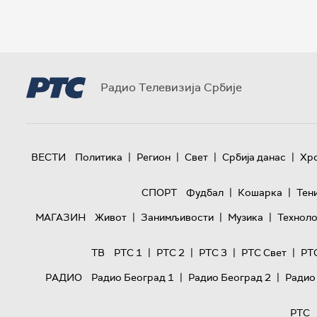
Радио Телевизија Србије
|
|
|
|
ВЕСТИ
Политика
Регион
Свет
Србија данас
Хр
|
|
СПОРТ
Фудбал
Кошарка
Тен
|
|
|
МАГАЗИН
Живот
Занимљивости
Музика
Техноло
|
|
|
|
ТВ
РТС 1
РТС 2
РТС 3
РТС Свет
РТ
|
|
РАДИО
Радио Београд 1
Радио Београд 2
Радио
РТС