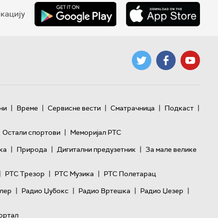
кацију
|
|
|
|
|
ни
Време
Сервисне вести
Сматрачница
Подкаст
|
Остали спортови
Меморијал РТС
|
|
|
ка
Природа
Дигитални предузетник
За мале велике
|
|
|
РТС Трезор
РТС Музика
РТС Полетарац
|
|
|
|
лер
Радио Џубокс
Радио Вртешка
Радио Џезер
ортал