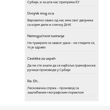
Србији, и за шта нас припрема ЕУ
Dvojnik mog oca
Вероватно свако од нас има свог двојника
са којим дели и сличну ДНК
Nemogućnost tusiranja
Не туширате се сваког дана – не стидите се,
то је здраво
Cestitke za uspeh
Да ли сте знали да се најбоље грамофонске
ручице производе у Србији
Re: Eh...
Лесковачка спржа – производ са
заштићеним географским пореклом