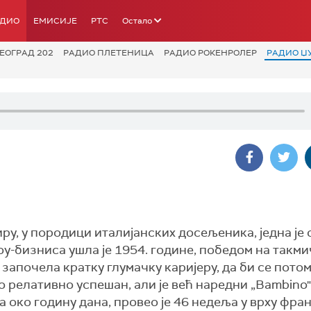
АДИО
ЕМИСИЈЕ
РТС
Остало
ЕОГРАД 202
РАДИО ПЛЕТЕНИЦА
РАДИО РОКЕНРОЛЕР
РАДИО Џ
 Каиру, у породици италијанских досељеника, једна је 
оу-бизниса ушла је 1954. године, победом на такм
 започела кратку глумачку каријеру, да би се пото
о релативно успешан, али је већ наредни „Bambino
за око годину дана, провео је 46 недеља у врху фра