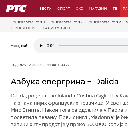
РТС
ВЕСТИ
СПОРТ
OKO
МАГАЗИН
ТВ
Р
РАДИО БЕОГРАД 1
РАДИО БЕОГРАД 2
РАДИО БЕОГРАД 3
Б
ФРЕКВЕНЦИЈЕ
РАДИО УЖИВО
Читај ми!
НЕДЕЉА, 17.08.2025, 11:00 -> 00:27
Азбука евергрина – Dalida
Dalida, рођена као Iolanda Cristina Gigliotti у
најзначајнијих француских певачица. У свет ш
Мис Египта. Након тога се одселила у Париз и
посветила певању. Први сингл „Madonna" је би
велики хит - продат је у преко 300.000 копија 