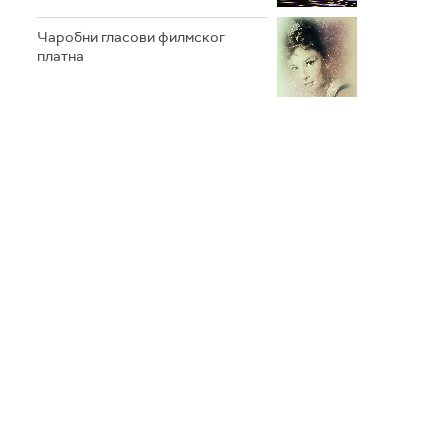
Чаробни гласови филмског
платна