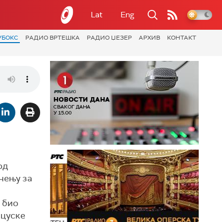
Lat
Eng
УБОКС
РАДИО ВРТЕШКА
РАДИО ЏЕЗЕР
АРХИВ
КОНТАКТ
од
ичењу за
м
" био
нцуске