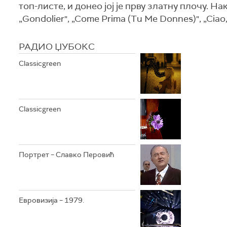
топ-листе, и донео јој је прву златну плочу. На
„Gondolier", „Come Prima (Tu Me Donnes)", „Ciao,
РАДИО ЏУБОКС
Classicgreen
Classicgreen
Портрет – Славко Перовић
Евровизија – 1979.