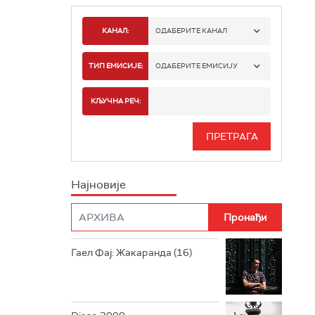
КАНАЛ:
ОДАБЕРИТЕ КАНАЛ
РАДИО БЕОГРАД 1
ТИП ЕМИСИЈЕ:
ОДАБЕРИТЕ ЕМИСИЈУ
РАДИО БЕОГРАД 2
СПОРТ
КЉУЧНА РЕЧ:
РАДИО БЕОГРАД 3
СЕРИЈА
БЕОГРАД 202
ИНФО
Најновије
РАДИО ПЛЕТЕНИЦА
ФИЛМ
РАДИО РОКЕНРОЛЕР
РАДИО ЏУБОКС
Гаел Фај: Жакаранда (16)
РАДИО ВРТЕШКА
РАДИО ЏЕЗЕР