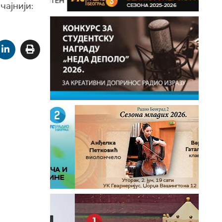
чајнији: