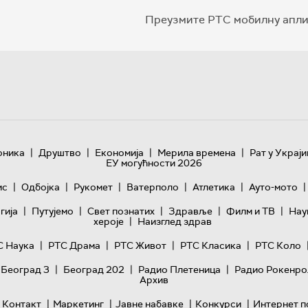
Преузмите РТС мобилну апли
|
|
|
|
оника
Друштво
Економија
Мерила времена
Рат у Украји
ЕУ могућности 2026
|
|
|
|
|
|
ис
Одбојка
Рукомет
Ватерполо
Атлетика
Ауто-мото
|
|
|
|
|
гијa
Путујемо
Свет познатих
Здравље
Филм и ТВ
Нау
|
хероје
Наизглед здрав
|
|
|
|
С Наука
РТС Драма
РТС Живот
РТС Класика
РТС Коло
|
|
|
 Београд 3
Београд 202
Радио Плетеница
Радио Рокенро
Архив
|
|
|
|
Контакт
Маркетинг
Јавне набавке
Конкурси
Интернет п