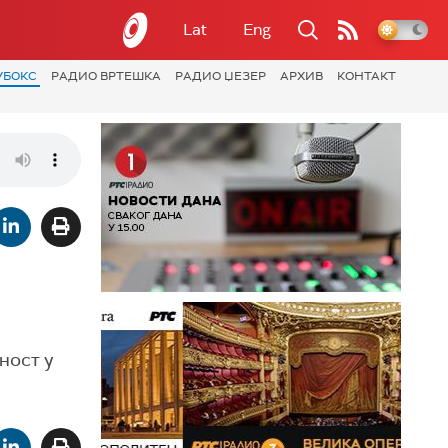
Lat
Eng
УБОКС
РАДИО ВРТЕШКА
РАДИО ЏЕЗЕР
АРХИВ
КОНТАКТ
ност у