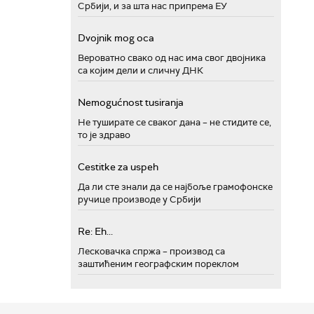
Србији, и за шта нас припрема ЕУ
Dvojnik mog oca
Вероватно свако од нас има свог двојника
са којим дели и сличну ДНК
Nemogućnost tusiranja
Не туширате се сваког дана – не стидите се,
то је здраво
Cestitke za uspeh
Да ли сте знали да се најбоље грамофонске
ручице производе у Србији
Re: Eh...
Лесковачка спржа – производ са
заштићеним географским пореклом