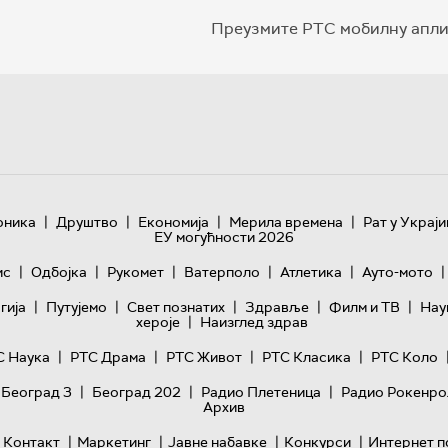
Преузмите РТС мобилну апли
|
|
|
|
оника
Друштво
Економија
Мерила времена
Рат у Украји
ЕУ могућности 2026
|
|
|
|
|
|
ис
Одбојка
Рукомет
Ватерполо
Атлетика
Ауто-мото
|
|
|
|
|
гијa
Путујемо
Свет познатих
Здравље
Филм и ТВ
Нау
|
хероје
Наизглед здрав
|
|
|
|
С Наука
РТС Драма
РТС Живот
РТС Класика
РТС Коло
|
|
|
 Београд 3
Београд 202
Радио Плетеница
Радио Рокенро
Архив
|
|
|
|
Контакт
Маркетинг
Јавне набавке
Конкурси
Интернет п