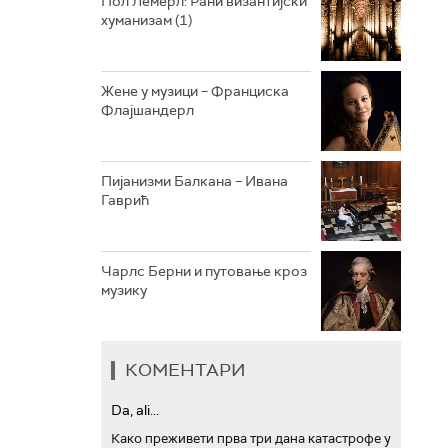
Пол Лемерл: Рани византијски
хуманизам (1)
АРХИВ
Жене у музици – Франциска
Флајшандерл
Пијанизми Балкана – Ивана
Гаврић
Чарлс Берни и путовање кроз
музику
КОМЕНТАРИ
Da, ali...
Како преживети прва три дана катастрофе у