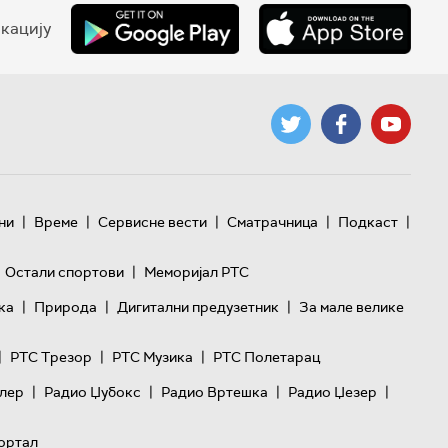
кацију
|
|
|
|
|
ни
Време
Сервисне вести
Сматрачница
Подкаст
|
Остали спортови
Меморијал РТС
|
|
|
ка
Природа
Дигитални предузетник
За мале велике
|
|
|
РТС Трезор
РТС Музика
РТС Полетарац
|
|
|
|
лер
Радио Џубокс
Радио Вртешка
Радио Џезер
ортал