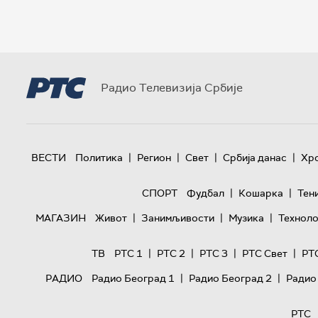
Радио Телевизија Србије
|
|
|
|
ВЕСТИ
Политика
Регион
Свет
Србија данас
Хр
|
|
СПОРТ
Фудбал
Кошарка
Тен
|
|
|
МАГАЗИН
Живот
Занимљивости
Музика
Техноло
|
|
|
|
ТВ
РТС 1
РТС 2
РТС 3
РТС Свет
РТ
|
|
РАДИО
Радио Београд 1
Радио Београд 2
Радио
РТС