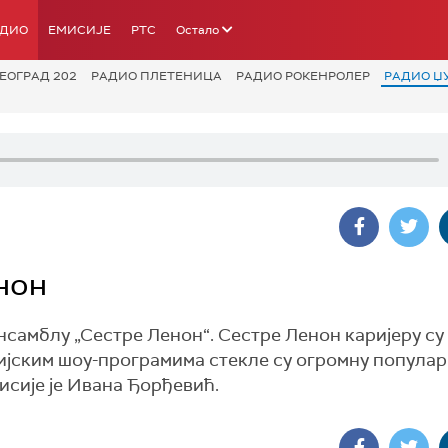
АДИО
ЕМИСИЈЕ
РТС
Остало
ЕОГРАД 202
РАДИО ПЛЕТЕНИЦА
РАДИО РОКЕНРОЛЕР
РАДИО Џ
нон
нсамблу „Сестре Ленон“. Сестре Ленон каријеру су
зијским шоу-програмима стекле су огромну популар
сије је Ивана Ђорђевић.