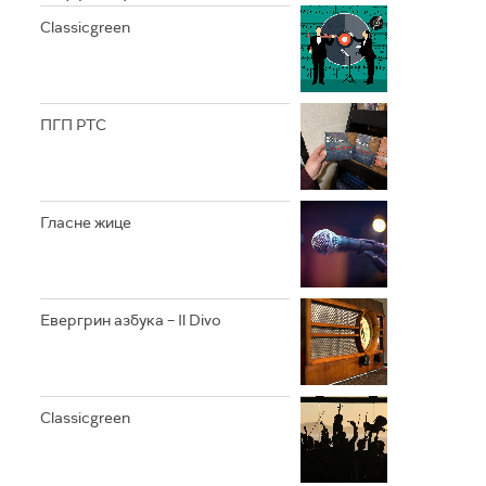
Classicgreen
ПГП РТС
Гласне жице
Евергрин азбука – Il Divo
Classicgreen