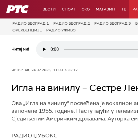
РТС
ВЕСТИ
СПОРТ
OKO
МАГАЗИН
ТВ
Р
РАДИО БЕОГРАД 1
РАДИО БЕОГРАД 2
РАДИО БЕОГРАД 3
Б
ФРЕКВЕНЦИЈЕ
РАДИО УЖИВО
Читај ми!
ЧЕТВРТАК, 24.07.2025, 11:00 -> 22:12
Игла на винилу – Сестре Ле
Ова „Игла на винилу“ посвећена је вокалном а
започеле 1955. године. Наступајући у телеви
Сједињеним Америчким државама. Ауторка еми
РАДИО ЏУБОКС