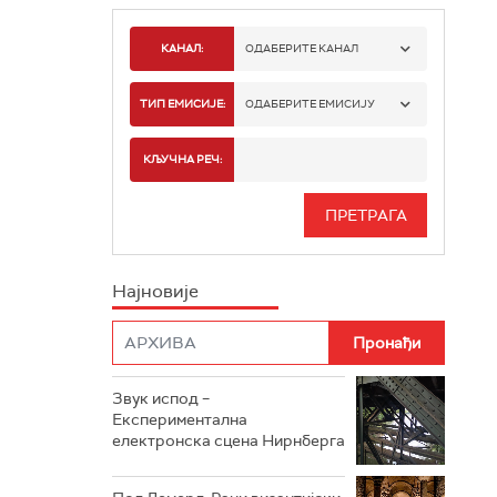
КАНАЛ:
ОДАБЕРИТЕ КАНАЛ
РАДИО БЕОГРАД 1
ТИП ЕМИСИЈЕ:
ОДАБЕРИТЕ ЕМИСИЈУ
РАДИО БЕОГРАД 2
СПОРТ
КЉУЧНА РЕЧ:
РАДИО БЕОГРАД 3
СЕРИЈА
БЕОГРАД 202
ИНФО
Најновије
РАДИО ПЛЕТЕНИЦА
ФИЛМ
РАДИО РОКЕНРОЛЕР
РАДИО ЏУБОКС
Звук испод –
Експериментална
РАДИО ВРТЕШКА
електронска сцена Нирнберга
РАДИО ЏЕЗЕР