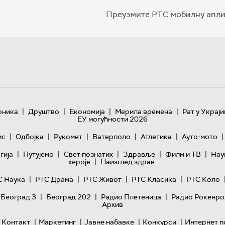
Преузмите РТС мобилну апли
|
|
|
|
оника
Друштво
Економија
Мерила времена
Рат у Украји
ЕУ могућности 2026
|
|
|
|
|
|
ис
Одбојка
Рукомет
Ватерполо
Атлетика
Ауто-мото
|
|
|
|
|
гијa
Путујемо
Свет познатих
Здравље
Филм и ТВ
Нау
|
хероје
Наизглед здрав
|
|
|
|
С Наука
РТС Драма
РТС Живот
РТС Класика
РТС Коло
|
|
|
 Београд 3
Београд 202
Радио Плетеница
Радио Рокенро
Архив
|
|
|
|
Контакт
Маркетинг
Јавне набавке
Конкурси
Интернет п