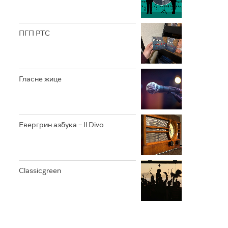
ПГП РТС
Гласне жице
Евергрин азбука – Il Divo
Classicgreen