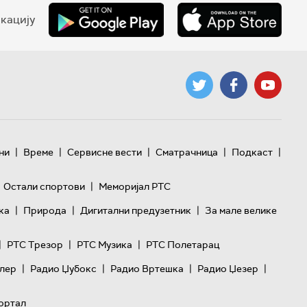
кацију
|
|
|
|
|
ни
Време
Сервисне вести
Сматрачница
Подкаст
|
Остали спортови
Меморијал РТС
|
|
|
ка
Природа
Дигитални предузетник
За мале велике
|
|
|
РТС Трезор
РТС Музика
РТС Полетарац
|
|
|
|
лер
Радио Џубокс
Радио Вртешка
Радио Џезер
ортал