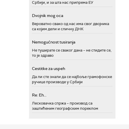
Србији, и за шта нас припрема ЕУ
Dvojnik mog oca
Вероватно свако од нас има свог двојника
са којим дели и сличну ДНК
Nemogućnost tusiranja
Не туширате се сваког дана – не стидите се,
то је здраво
Cestitke za uspeh
Да ли сте знали да се најбоље грамофонске
ручице производе у Србији
Re: Eh...
Лесковачка спржа – производ са
заштићеним географским пореклом