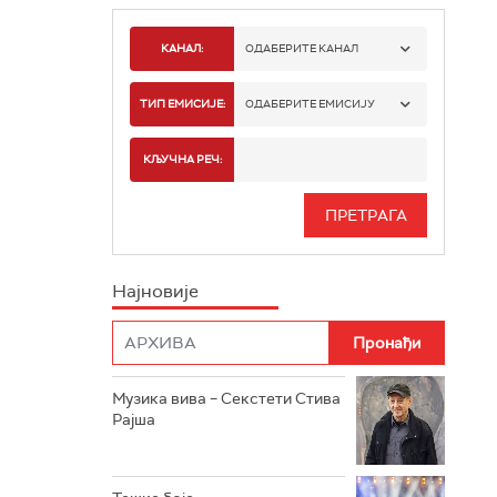
КАНАЛ:
ОДАБЕРИТЕ КАНАЛ
РАДИО БЕОГРАД 1
ТИП ЕМИСИЈЕ:
ОДАБЕРИТЕ ЕМИСИЈУ
РАДИО БЕОГРАД 2
СПОРТ
КЉУЧНА РЕЧ:
РАДИО БЕОГРАД 3
СЕРИЈА
БЕОГРАД 202
ИНФО
Најновије
РАДИО ПЛЕТЕНИЦА
ФИЛМ
РАДИО РОКЕНРОЛЕР
РАДИО ЏУБОКС
Музика вива – Секстети Стива
Рајша
РАДИО ВРТЕШКА
РАДИО ЏЕЗЕР