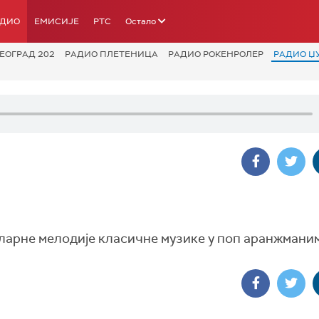
АДИО
ЕМИСИЈЕ
РТС
Остало
ЕОГРАД 202
РАДИО ПЛЕТЕНИЦА
РАДИО РОКЕНРОЛЕР
РАДИО Џ
уларне мелодије класичне музике у поп аранжмани