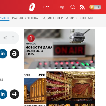
Lat
Eng
УБОКС
РАДИО ВРТЕШКА
РАДИО ЏЕЗЕР
АРХИВ
КОНТАКТ
ма.