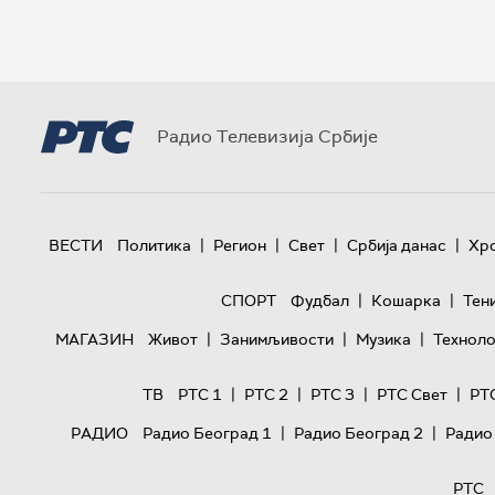
Радио Телевизија Србије
|
|
|
|
ВЕСТИ
Политика
Регион
Свет
Србија данас
Хр
|
|
СПОРТ
Фудбал
Кошарка
Тен
|
|
|
МАГАЗИН
Живот
Занимљивости
Музика
Техноло
|
|
|
|
ТВ
РТС 1
РТС 2
РТС 3
РТС Свет
РТ
|
|
РАДИО
Радио Београд 1
Радио Београд 2
Радио
РТС