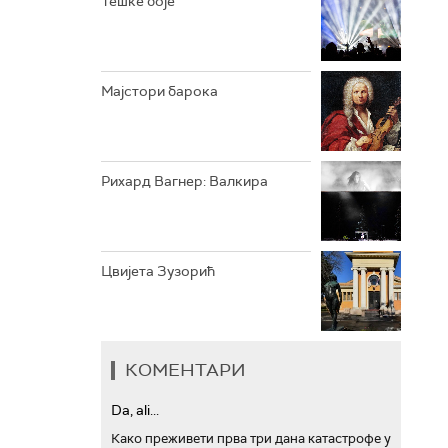
Тешке боје
АРХИВ
Мајстори барока
Рихард Вагнер: Валкира
Цвијета Зузорић
КОМЕНТАРИ
Da, ali...
Како преживети прва три дана катастрофе у