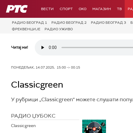
РТС
ВЕСТИ
СПОРТ
OKO
МАГАЗИН
ТВ
Р
РАДИО БЕОГРАД 1
РАДИО БЕОГРАД 2
РАДИО БЕОГРАД 3
Б
ФРЕКВЕНЦИЈЕ
РАДИО УЖИВО
Читај ми!
ПОНЕДЕЉАК, 14.07.2025, 15:00 -> 00:15
Classicgreen
У рубрици „Classicgreen“ можете слушати поп
РАДИО ЏУБОКС
Classicgreen