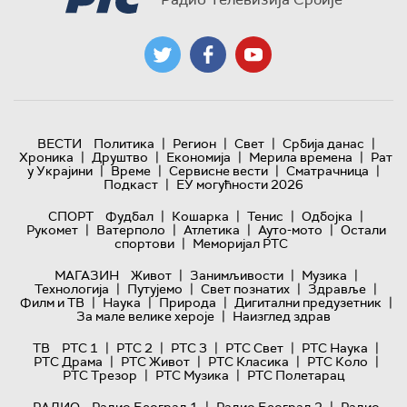
|
|
|
|
ВЕСТИ
Политика
Регион
Свет
Србија данас
|
|
|
|
Хроника
Друштво
Економија
Мерила времена
Рат
|
|
|
|
у Украјини
Време
Сервисне вести
Сматрачница
|
Подкаст
ЕУ могућности 2026
|
|
|
|
СПОРТ
Фудбал
Кошарка
Тенис
Одбојка
|
|
|
|
Рукомет
Ватерполо
Атлетика
Ауто-мото
Остали
|
спортови
Меморијал РТС
|
|
|
МАГАЗИН
Живот
Занимљивости
Музика
|
|
|
|
Технологијa
Путујемо
Свет познатих
Здравље
|
|
|
|
Филм и ТВ
Наука
Природа
Дигитални предузетник
|
За мале велике хероје
Наизглед здрав
|
|
|
|
|
ТВ
РТС 1
РТС 2
РТС 3
РТС Свет
РТС Наука
|
|
|
|
РТС Драма
РТС Живот
РТС Класика
РТС Коло
|
|
РТС Трезор
РТС Музика
РТС Полетарац