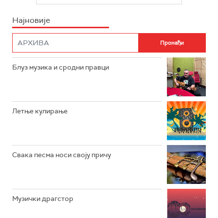
ИНФО
Најновије
РАДИО ПЛЕТЕНИЦА
ФИЛМ
РАДИО РОКЕНРОЛЕР
РАДИО ЏУБОКС
Блуз музика и сродни правци
РАДИО ВРТЕШКА
РАДИО ЏЕЗЕР
Летње кулирање
АРХИВ
Свака песма носи своју причу
Музички драгстор