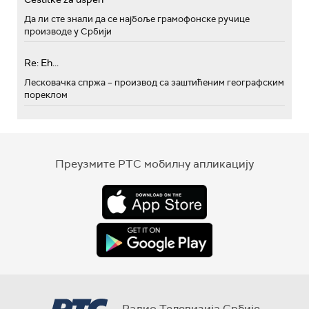
Да ли сте знали да се најбоље грамофонске ручице
производе у Србији
Re: Eh...
Лесковачка спржа – производ са заштићеним географским
пореклом
Преузмите РТС мобилну апликацију
Радио Телевизија Србије