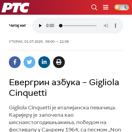
РТС
Читај ми!
УТОРАК, 01.07.2025, 09:00 -> 22:08
Евергрин азбука – Gigliola
Cinquetti
Gigliola Cinquetti је италијанска певачица.
Каријеру је започела као
шеснаестогодишњакиња, победом на
фестивалу у Санрему 1964, са песмом „Non