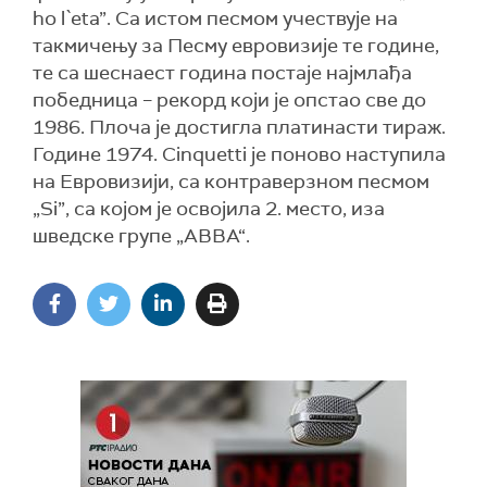
ho l`eta”. Са истом песмом учествује на
такмичењу за Песму евровизије те године,
те са шеснаест година постаје најмлађа
победница – рекорд који је опстао све до
1986. Плоча је достигла платинасти тираж.
Године 1974. Cinquetti је поново наступила
на Евровизији, са контраверзном песмом
„Si”, са којом је освојила 2. место, иза
шведске групе „АВВА“.