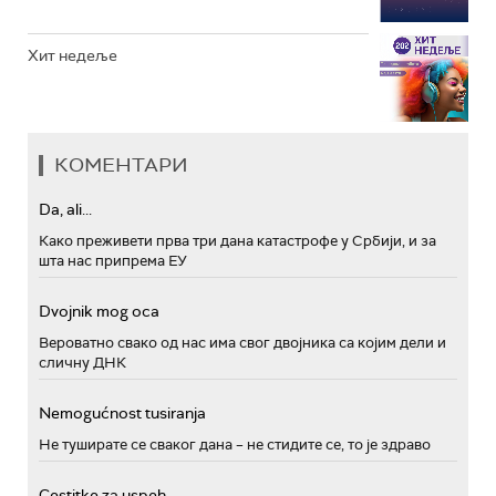
Хит недеље
КОМЕНТАРИ
Da, ali...
Како преживети прва три дана катастрофе у Србији, и за
шта нас припрема ЕУ
Dvojnik mog oca
Вероватно свако од нас има свог двојника са којим дели и
сличну ДНК
Nemogućnost tusiranja
Не туширате се сваког дана – не стидите се, то је здраво
Cestitke za uspeh