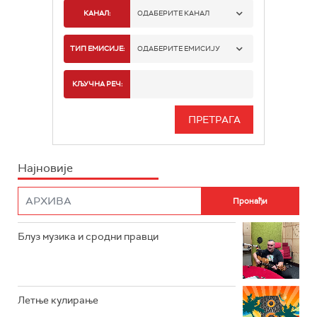
КАНАЛ:
ОДАБЕРИТЕ КАНАЛ
РАДИО БЕОГРАД 1
ТИП ЕМИСИЈЕ:
ОДАБЕРИТЕ ЕМИСИЈУ
РАДИО БЕОГРАД 2
СПОРТ
КЉУЧНА РЕЧ:
РАДИО БЕОГРАД 3
СЕРИЈА
БЕОГРАД 202
ИНФО
Најновије
РАДИО ПЛЕТЕНИЦА
ФИЛМ
РАДИО РОКЕНРОЛЕР
РАДИО ЏУБОКС
Блуз музика и сродни правци
РАДИО ВРТЕШКА
РАДИО ЏЕЗЕР
Летње кулирање