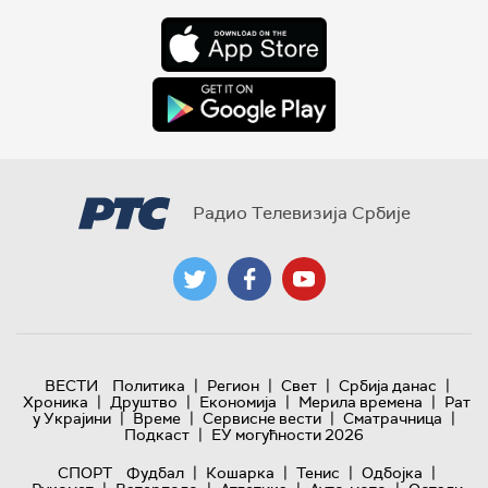
Радио Телевизија Србије
|
|
|
|
ВЕСТИ
Политика
Регион
Свет
Србија данас
|
|
|
|
Хроника
Друштво
Економија
Мерила времена
Рат
|
|
|
|
у Украјини
Време
Сервисне вести
Сматрачница
|
Подкаст
ЕУ могућности 2026
|
|
|
|
СПОРТ
Фудбал
Кошарка
Тенис
Одбојка