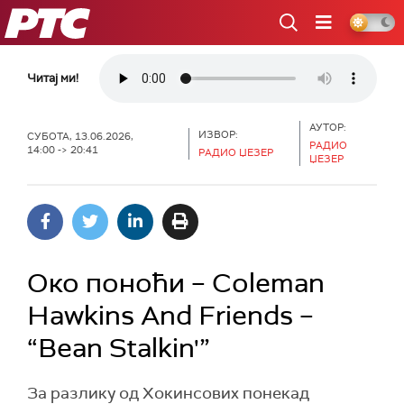
РТС
Читај ми!
АУТОР:
ИЗВОР:
СУБОТА, 13.06.2026,
РАДИО
14:00 -> 20:41
РАДИО ЏЕЗЕР
ЏЕЗЕР
Око поноћи – Coleman
Hawkins And Friends –
“Bean Stalkin'”
За разлику од Хокинсових понекад