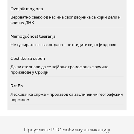
Dvojnik mog oca
Вероватно свако од нас има свог двојника са којим дели и
сличну ДНК
Nemogućnost tusiranja
Не туширате се сваког дана – не стидите се, то је здраво
Cestitke za uspeh
Да ли сте знали да се најбоље грамофонске ручице
производе у Србији
Re: Eh...
Лесковачка спржа – производ са заштићеним географским
пореклом
Преузмите РТС мобилну апликацију