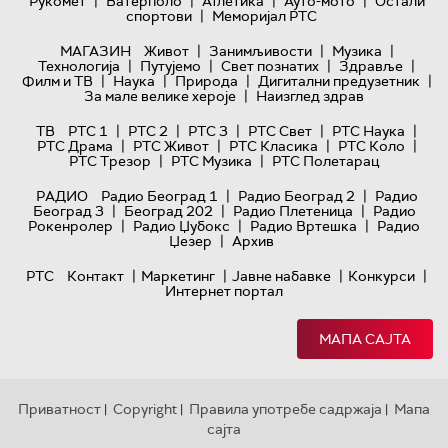
|
|
|
|
Рукомет
Ватерполо
Атлетика
Ауто-мото
Остали
|
спортови
Меморијал РТС
|
|
|
МАГАЗИН
Живот
Занимљивости
Музика
|
|
|
|
Технологијa
Путујемо
Свет познатих
Здравље
|
|
|
|
Филм и ТВ
Наука
Природа
Дигитални предузетник
|
За мале велике хероје
Наизглед здрав
|
|
|
|
|
ТВ
РТС 1
РТС 2
РТС 3
РТС Свет
РТС Наука
|
|
|
|
РТС Драма
РТС Живот
РТС Класика
РТС Коло
|
|
РТС Трезор
РТС Музика
РТС Полетарац
|
|
РАДИО
Радио Београд 1
Радио Београд 2
Радио
|
|
|
Београд 3
Београд 202
Радио Плетеница
Радио
|
|
|
Рокенролер
Радио Џубокс
Радио Вртешка
Радио
|
Џезер
Архив
|
|
|
|
РТС
Контакт
Маркетинг
Јавне набавке
Конкурси
Интернет портал
МАПА САЈТА
Приватност
Copyright
Правила употребе садржаја
Мапа
|
|
|
сајта