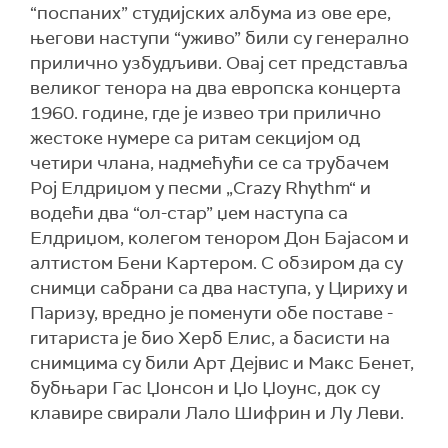
“поспаних” студијских албума из ове ере,
његови наступи “уживо” били су генерално
прилично узбудљиви. Овај сет представља
великог тенора на два европска концерта
1960. године, где је извео три прилично
жестоке нумере са ритам секцијом од
четири члана, надмећући се са трубачем
Рој Елдриџом у песми „Crazy Rhythm“ и
водећи два “ол-стар” џем наступа са
Елдриџом, колегом тенором Дон Бајасом и
алтистом Бени Картером. С обзиром да су
снимци сабрани са два наступа, у Цириху и
Паризу, вредно је поменути обе поставе -
гитариста је био Херб Елис, а басисти на
снимцима су били Арт Дејвис и Макс Бенет,
бубњари Гас Џонсон и Џо Џоунс, док су
клавире свирали Лало Шифрин и Лу Леви.