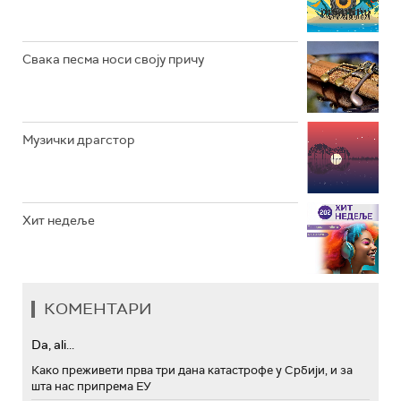
АРХИВ
Свака песма носи своју причу
Музички драгстор
Хит недеље
КОМЕНТАРИ
Da, ali...
Како преживети прва три дана катастрофе у Србији, и за
шта нас припрема ЕУ