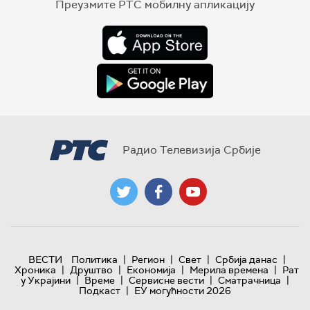
Преузмите РТС мобилну апликацију
Радио Телевизија Србије
|
|
|
|
ВЕСТИ
Политика
Регион
Свет
Србија данас
|
|
|
|
Хроника
Друштво
Економија
Мерила времена
Рат
|
|
|
|
у Украјини
Време
Сервисне вести
Сматрачница
|
Подкаст
ЕУ могућности 2026