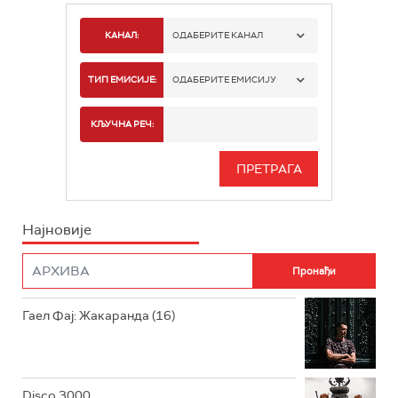
КАНАЛ:
ОДАБЕРИТЕ КАНАЛ
РАДИО БЕОГРАД 1
ТИП ЕМИСИЈЕ:
ОДАБЕРИТЕ ЕМИСИЈУ
РАДИО БЕОГРАД 2
СПОРТ
КЉУЧНА РЕЧ:
РАДИО БЕОГРАД 3
СЕРИЈА
БЕОГРАД 202
ИНФО
Најновије
РАДИО ПЛЕТЕНИЦА
ФИЛМ
РАДИО РОКЕНРОЛЕР
РАДИО ЏУБОКС
Гаел Фај: Жакаранда (16)
РАДИО ВРТЕШКА
РАДИО ЏЕЗЕР
Disco 3000