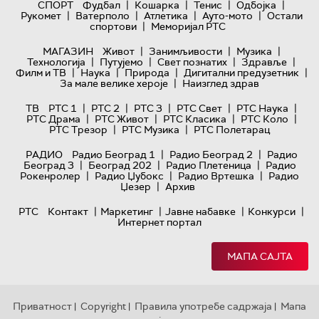
|
|
|
|
СПОРТ
Фудбал
Кошарка
Тенис
Одбојка
|
|
|
|
Рукомет
Ватерполо
Атлетика
Ауто-мото
Остали
|
спортови
Меморијал РТС
|
|
|
МАГАЗИН
Живот
Занимљивости
Музика
|
|
|
|
Технологијa
Путујемо
Свет познатих
Здравље
|
|
|
|
Филм и ТВ
Наука
Природа
Дигитални предузетник
|
За мале велике хероје
Наизглед здрав
|
|
|
|
|
ТВ
РТС 1
РТС 2
РТС 3
РТС Свет
РТС Наука
|
|
|
|
РТС Драма
РТС Живот
РТС Класика
РТС Коло
|
|
РТС Трезор
РТС Музика
РТС Полетарац
|
|
РАДИО
Радио Београд 1
Радио Београд 2
Радио
|
|
|
Београд 3
Београд 202
Радио Плетеница
Радио
|
|
|
Рокенролер
Радио Џубокс
Радио Вртешка
Радио
|
Џезер
Архив
|
|
|
|
РТС
Контакт
Маркетинг
Јавне набавке
Конкурси
Интернет портал
МАПА САЈТА
Приватност
Copyright
Правила употребе садржаја
Мапа
|
|
|