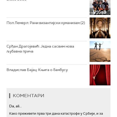
АРХИВ
Пол Лемерл: Рани византијски хуманизам (2)
Срђан Драгојевић: Једна сасвим нова
љубавна прича
Владислав Бајац: Књига о бамбусу
КОМЕНТАРИ
Da, ali...
Како преживети прва три дана катастрофе у Србији, и за