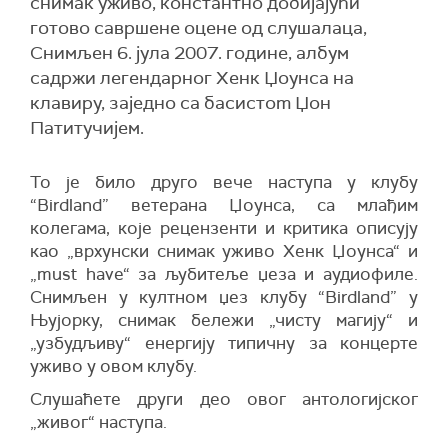
снимак уживо, константно добијајући
готово савршене оцене од слушалаца,
Снимљен 6. јула 2007. године, албум
садржи легендарног Хенк Џоунса на
клавиру, заједно са басистоm Џон
Патитучијем.
To je било друго вече наступа у клубу
“Birdland” ветерана Џоунса, са млађим
колегама, које рецензенти и критика описују
као „врхунски снимак уживо Хенк Џоунса“ и
„must have“ за љубитеље џеза и аудиофиле.
Снимљен у култном џез клубу “Birdland” у
Њујорку, снимак бележи „чисту магију“ и
„узбудљиву“ енергију типичну за концерте
уживо у овом клубу.
Слушаћете други део овог антологијског
„живог“ наступа.