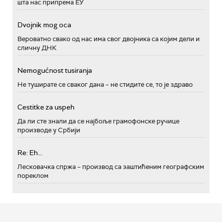
шта нас припрема ЕУ
Dvojnik mog oca
Вероватно свако од нас има свог двојника са којим дели и
сличну ДНК
Nemogućnost tusiranja
Не туширате се сваког дана – не стидите се, то је здраво
Cestitke za uspeh
Да ли сте знали да се најбоље грамофонске ручице
производе у Србији
Re: Eh...
Лесковачка спржа – производ са заштићеним географским
пореклом