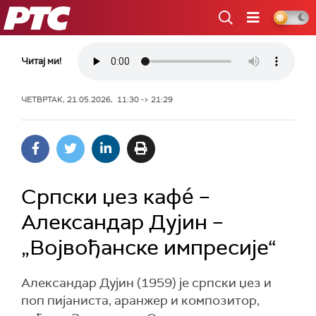
РТС
Читај ми!
ЧЕТВРТАК, 21.05.2026, 11:30 -> 21:29
Српски џез кафé –
Aлександар Дујин –
„Војвођанске импресије“
Александар Дујин (1959) је српски џез и
поп пијаниста, аранжер и композитор,