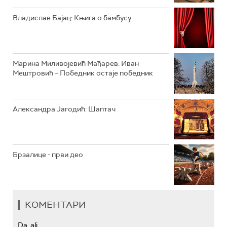
РАДИО ЏЕЗЕР
Владислав Бајац: Књига о бамбусу
АРХИВ
Марина Миливојевић Мађарев: Иван
Мештровић – Победник остаје победник
Александра Јагодић: Шаптач
Брзалице - први део
КОМЕНТАРИ
Da, ali...