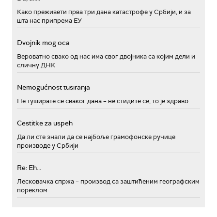
Како преживети прва три дана катастрофе у Србији, и за
шта нас припрема ЕУ
Dvojnik mog oca
Вероватно свако од нас има свог двојника са којим дели и
сличну ДНК
Nemogućnost tusiranja
Не туширате се сваког дана – не стидите се, то је здраво
Cestitke za uspeh
Да ли сте знали да се најбоље грамофонске ручице
производе у Србији
Re: Eh...
Лесковачка спржа – производ са заштићеним географским
пореклом