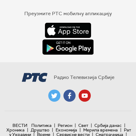
Преузмите РТС мобилну апликацију
Радио Телевизија Србије
|
|
|
|
ВЕСТИ
Политика
Регион
Свет
Србија данас
|
|
|
|
Хроника
Друштво
Економија
Мерила времена
Рат
|
|
|
|
у Украјини
Време
Сервисне вести
Сматрачница