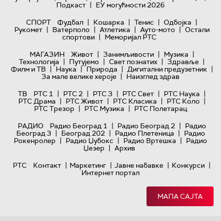
|
Подкаст
ЕУ могућности 2026
|
|
|
|
СПОРТ
Фудбал
Кошарка
Тенис
Одбојка
|
|
|
|
Рукомет
Ватерполо
Атлетика
Ауто-мото
Остали
|
спортови
Меморијал РТС
|
|
|
МАГАЗИН
Живот
Занимљивости
Музика
|
|
|
|
Технологијa
Путујемо
Свет познатих
Здравље
|
|
|
|
Филм и ТВ
Наука
Природа
Дигитални предузетник
|
За мале велике хероје
Наизглед здрав
|
|
|
|
|
ТВ
РТС 1
РТС 2
РТС 3
РТС Свет
РТС Наука
|
|
|
|
РТС Драма
РТС Живот
РТС Класика
РТС Коло
|
|
РТС Трезор
РТС Музика
РТС Полетарац
|
|
РАДИО
Радио Београд 1
Радио Београд 2
Радио
|
|
|
Београд 3
Београд 202
Радио Плетеница
Радио
|
|
|
Рокенролер
Радио Џубокс
Радио Вртешка
Радио
|
Џезер
Архив
|
|
|
|
РТС
Контакт
Маркетинг
Јавне набавке
Конкурси
Интернет портал
МАПА САЈТА