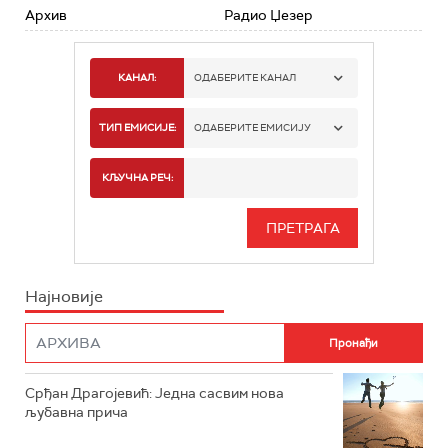
Архив
Радио Џезер
КАНАЛ:
ОДАБЕРИТЕ КАНАЛ
РАДИО БЕОГРАД 1
ТИП ЕМИСИЈЕ:
ОДАБЕРИТЕ ЕМИСИЈУ
РАДИО БЕОГРАД 2
СПОРТ
КЉУЧНА РЕЧ:
РАДИО БЕОГРАД 3
СЕРИЈА
БЕОГРАД 202
ИНФО
Најновије
РАДИО ПЛЕТЕНИЦА
ФИЛМ
РАДИО РОКЕНРОЛЕР
РАДИО ЏУБОКС
Срђан Драгојевић: Једна сасвим нова
љубавна прича
РАДИО ВРТЕШКА