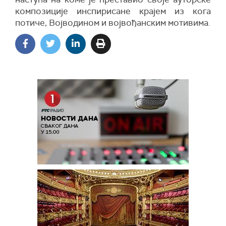
композиције инспирисане крајем из кога
потиче, Војводином и војвођанским мотивима.