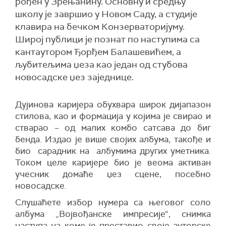
рођен у Зрењанину. Основну и средњу
школу је завршио у Новом Саду, а студије
клавира на бечком Конзерваторијуму.
Широј публици је познат по наступима са
кантаутором Ђорђем Балашевићем, а
љубитељима џеза као један од стубова
новосадске џез заједнице.
Дујинова каријера обухвара широк дијапазон
стилова, као и формација у којима је свирао и
стварао – од малих комбо сатсава до биг
бенда. Издао је више својих албума, такође и
био сарадник на албумима других уметника.
Током целе каријере био је веома активан
учесник домаће џез сцене, посебно
новосадске.
Слушаћете избор нумера са његовог соло
албума „Војвођанске импресије“, снимка
наступа на коме је преставио своје ауторске