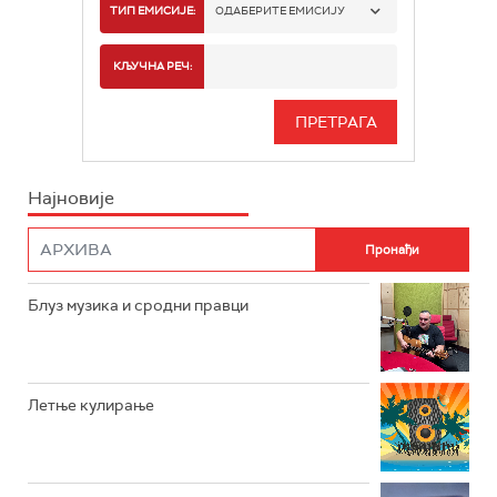
РАДИО БЕОГРАД 1
ТИП ЕМИСИЈЕ:
ОДАБЕРИТЕ ЕМИСИЈУ
РАДИО БЕОГРАД 2
СПОРТ
КЉУЧНА РЕЧ:
РАДИО БЕОГРАД 3
СЕРИЈА
БЕОГРАД 202
ИНФО
Најновије
РАДИО ПЛЕТЕНИЦА
ФИЛМ
РАДИО РОКЕНРОЛЕР
РАДИО ЏУБОКС
Блуз музика и сродни правци
РАДИО ВРТЕШКА
РАДИО ЏЕЗЕР
Летње кулирање
АРХИВ