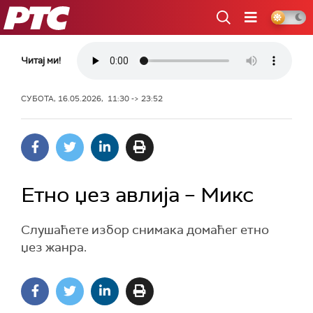
РТС
Читај ми!
СУБОТА, 16.05.2026, 11:30 -> 23:52
Етно џез авлија – Микс
Слушаћете избор снимака домаћег етно
џез жанра.