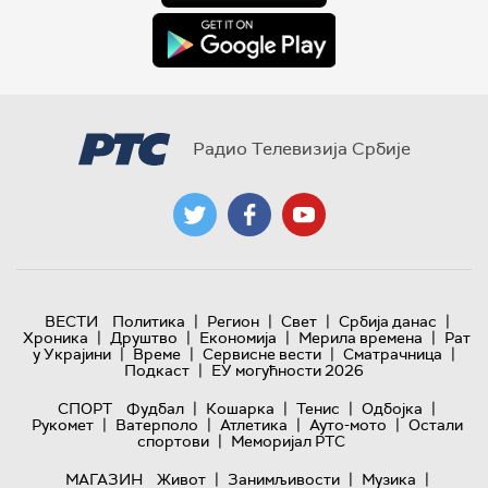
Радио Телевизија Србије
|
|
|
|
ВЕСТИ
Политика
Регион
Свет
Србија данас
|
|
|
|
Хроника
Друштво
Економија
Мерила времена
Рат
|
|
|
|
у Украјини
Време
Сервисне вести
Сматрачница
|
Подкаст
ЕУ могућности 2026
|
|
|
|
СПОРТ
Фудбал
Кошарка
Тенис
Одбојка
|
|
|
|
Рукомет
Ватерполо
Атлетика
Ауто-мото
Остали
|
спортови
Меморијал РТС
|
|
|
МАГАЗИН
Живот
Занимљивости
Музика