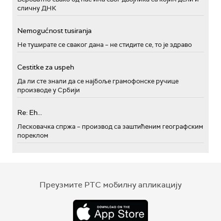
сличну ДНК
Nemogućnost tusiranja
Не туширате се сваког дана – не стидите се, то је здраво
Cestitke za uspeh
Да ли сте знали да се најбоље грамофонске ручице
производе у Србији
Re: Eh...
Лесковачка спржа – производ са заштићеним географским
пореклом
Преузмите РТС мобилну апликацију