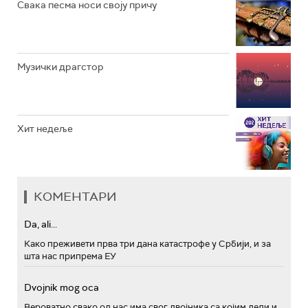
Свака песма носи своју причу
Музички драгстор
Хит недеље
КОМЕНТАРИ
Da, ali...
Како преживети прва три дана катастрофе у Србији, и за
шта нас припрема ЕУ
Dvojnik mog oca
Вероватно свако од нас има свог двојника са којим дели и