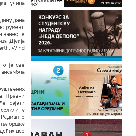
јка учила
одину дана
струмент,
и навео је
ца Дјуија
arth, Wind
то је све
 ансамбла
руштвених
а Правни
ће трајати
еселили у
 Редман је
у њујоршку
одећих џез