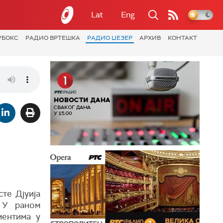
Lat
Eng
УБОКС
РАДИО ВРТЕШКА
РАДИО ЏЕЗЕР
АРХИВ
КОНТАКТ
сте Дјуија
 У раном
ументима у