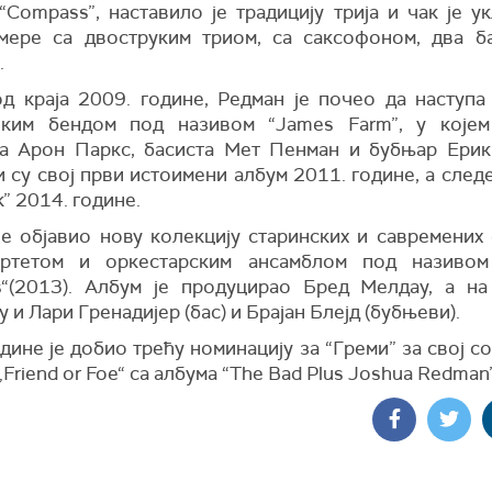
 “Compass”, наставило је традицију трија и чак је 
мере са двоструким триом, са саксофоном, два б
.
д краја 2009. године, Редман је почео да наступа
чким бендом под називом “James Farm”, у које
та Арон Паркс, басиста Мет Пенман и бубњар Ерик
 су свој први истоимени албум 2011. године, а след
lk” 2014. године.
је објавио нову колекцију старинских и савремених 
артетом и оркестарским ансамблом под називом 
“(2013). Албум је продуцирао Бред Мелдау, а н
у и Лари Гренадијер (бас) и Брајан Блејд (бубњеви).
дине је добио трећу номинацију за “Греми” за свој с
„Friend or Foe“ са албума “The Bad Plus Joshua Redman”