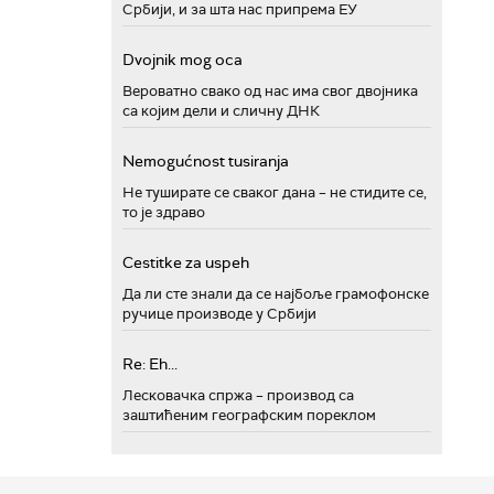
Србији, и за шта нас припрема ЕУ
Dvojnik mog oca
Вероватно свако од нас има свог двојника
са којим дели и сличну ДНК
Nemogućnost tusiranja
Не туширате се сваког дана – не стидите се,
то је здраво
Cestitke za uspeh
Да ли сте знали да се најбоље грамофонске
ручице производе у Србији
Re: Eh...
Лесковачка спржа – производ са
заштићеним географским пореклом