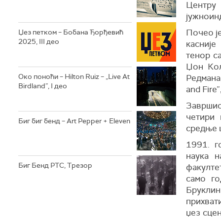
Центру 
јужноинд
Почео је
Џез петком – Бобана Ђорђевић
2025, III део
касније
тенор са
Џон Кол
Око поноћи – Hilton Ruiz – „Live At
Редмана,
Birdland”, I део
and Fire
Завршио
четири 
Биг биг бенд – Art Pepper + Eleven
средње 
1991. г
наука 
Биг Бенд РТС, Трезор
факултет
само го
Бруклин 
прихват
џез сцен