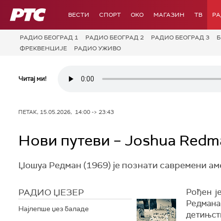
РТС
ВЕСТИ
СПОРТ
OKO
МАГАЗИН
ТВ
Р
РАДИО БЕОГРАД 1
РАДИО БЕОГРАД 2
РАДИО БЕОГРАД 3
Б
ФРЕКВЕНЦИЈЕ
РАДИО УЖИВО
Читај ми!
ПЕТАК, 15.05.2026, 14:00 -> 23:43
Нови путеви – Joshua Redm
Џошуа Редман (1969) је познати савремени а
РАДИО ЏЕЗЕР
Рођен ј
Редман
Најлепше џез баладе
детињст