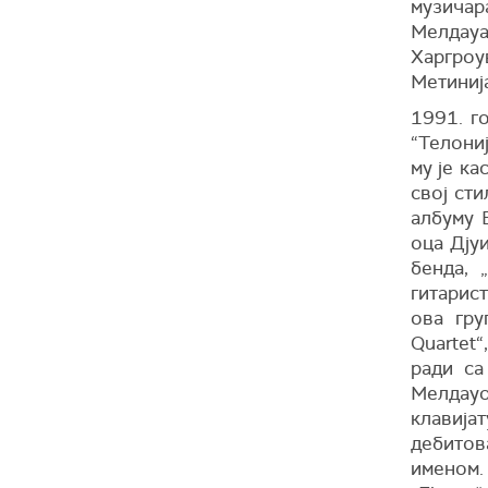
музичар
Мелдау
Харгроу
Метинија
1991. г
“Телониј
му је ка
свој ст
албуму 
оца Дјуи
бенда, 
гитарис
ова гру
Quartet“
ради са
Мелдау
клавија
дебитов
именом.