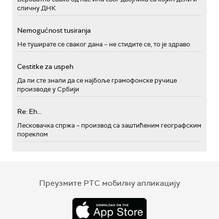
сличну ДНК
Nemogućnost tusiranja
Не туширате се сваког дана – не стидите се, то је здраво
Cestitke za uspeh
Да ли сте знали да се најбоље грамофонске ручице
производе у Србији
Re: Eh...
Лесковачка спржа – производ са заштићеним географским
пореклом
Преузмите РТС мобилну апликацију