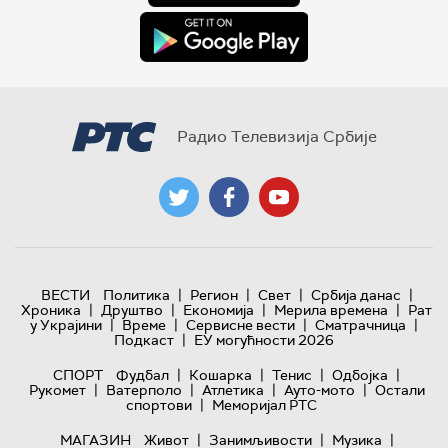
Радио Телевизија Србије
|
|
|
|
ВЕСТИ
Политика
Регион
Свет
Србија данас
|
|
|
|
Хроника
Друштво
Економија
Мерила времена
Рат
|
|
|
|
у Украјини
Време
Сервисне вести
Сматрачница
|
Подкаст
ЕУ могућности 2026
|
|
|
|
СПОРТ
Фудбал
Кошарка
Тенис
Одбојка
|
|
|
|
Рукомет
Ватерполо
Атлетика
Ауто-мото
Остали
|
спортови
Меморијал РТС
|
|
|
МАГАЗИН
Живот
Занимљивости
Музика