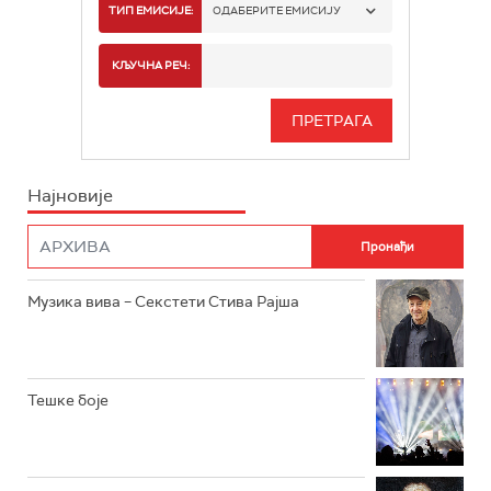
РАДИО БЕОГРАД 1
ТИП ЕМИСИЈЕ:
ОДАБЕРИТЕ ЕМИСИЈУ
РАДИО БЕОГРАД 2
СПОРТ
КЉУЧНА РЕЧ:
РАДИО БЕОГРАД 3
СЕРИЈА
БЕОГРАД 202
ИНФО
Најновије
РАДИО ПЛЕТЕНИЦА
ФИЛМ
РАДИО РОКЕНРОЛЕР
РАДИО ЏУБОКС
Музика вива – Секстети Стива Рајша
РАДИО ВРТЕШКА
РАДИО ЏЕЗЕР
Тешке боје
АРХИВ