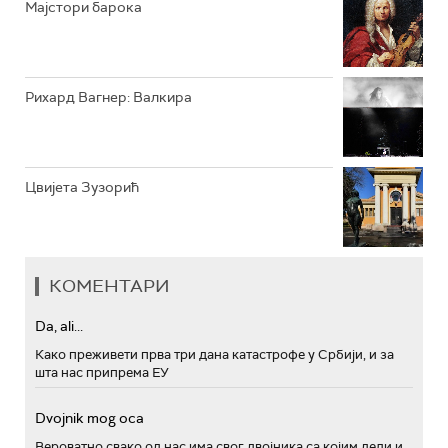
Мајстори барока
Рихард Вагнер: Валкира
Цвијета Зузорић
КОМЕНТАРИ
Da, ali...
Како преживети прва три дана катастрофе у Србији, и за
шта нас припрема ЕУ
Dvojnik mog oca
Вероватно свако од нас има свог двојника са којим дели и