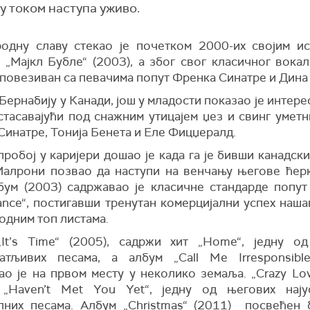
у током наступа уживо.
одну славу стекао је почетком 2000-их својим и
 „Мајкл Бубле“ (2003), а због свог класичног вокал
е повезиван са певачима попут Френка Синатре и Дина
Бернабију у Канади, још у младости показао је интер
 стасавајући под снажним утицајем џез и свинг умет
Синатре, Тонија Бенета и Еле Фицџералд.
робој у каријери дошао је када га је бивши канадск
Малрони позвао да наступи на венчању његове ћер
бум (2003) садржавао је класичне стандарде попут 
nce“, постигавши тренутан комерцијални успех наша
одним топ листама.
It’s Time“ (2005), садржи хит „Home“, једну о
атљивих песама, а албум „Call Me Irresponsible
ао је на првом месту у неколико земаља. „Crazy Lov
„Haven’t Met You Yet“, једну од његових нају
лних песама. Албум „Christmas“ (2011) посвећен