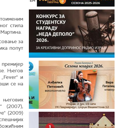
стоименим
ног стила
 Мартина.
есовање за
ника попут
и премијер
ке. Његов
„Fever“ и
вши се на
д његових
“ (2007),
e“ (2009)
спешнијих
 божићним