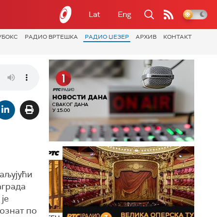
Lat
Eng
УБОКС
РАДИО ВРТЕШКА
РАДИО ЏЕЗЕР
АРХИВ
КОНТАКТ
ваљујући
аграда
је
ознат по