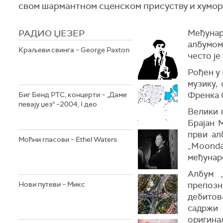
свом шармантном сценском присуству и хумор
РАДИО ЏЕЗЕР
Међунар
албумом
Краљеви свинга – George Paxton
често ј
Рођен у 
музику,
Френка 
Биг Бенд РТС, концерти – „Даме
певају џез“ –2004, I део
Велики п
Брајан 
први ал
Моћни гласови – Ethel Waters
„Moonda
међунар
Албум „
Нови путеви – Микс
препозн
дебитов
садржи 
оригина