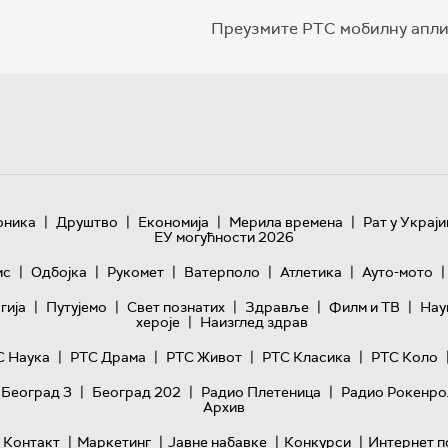
Преузмите РТС мобилну апли
|
|
|
|
оника
Друштво
Економија
Мерила времена
Рат у Украји
ЕУ могућности 2026
|
|
|
|
|
|
ис
Одбојка
Рукомет
Ватерполо
Атлетика
Ауто-мото
|
|
|
|
|
гијa
Путујемо
Свет познатих
Здравље
Филм и ТВ
Нау
|
хероје
Наизглед здрав
|
|
|
|
С Наука
РТС Драма
РТС Живот
РТС Класика
РТС Коло
|
|
|
 Београд 3
Београд 202
Радио Плетеница
Радио Рокенро
Архив
|
|
|
|
Контакт
Маркетинг
Јавне набавке
Конкурси
Интернет п