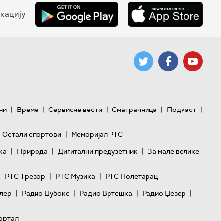
кацију
|
|
|
|
|
ни
Време
Сервисне вести
Сматрачница
Подкаст
|
Остали спортови
Меморијал РТС
|
|
|
ка
Природа
Дигитални предузетник
За мале велике
|
|
|
РТС Трезор
РТС Музика
РТС Полетарац
|
|
|
|
лер
Радио Џубокс
Радио Вртешка
Радио Џезер
ортал