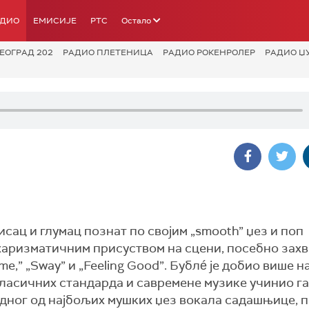
АДИО
ЕМИСИЈЕ
РТС
Остало
ЕОГРАД 202
РАДИО ПЛЕТЕНИЦА
РАДИО РОКЕНРОЛЕР
РАДИО Џ
а
исац и глумац познат по својим „smooth” џез и поп
и харизматичним присуством на сцени, посебно зах
me,” „Sway” и „Feeling Good”. Бублé је добио више н
класичних стандарда и савремене музике учинио га 
дног од најбољих мушких џез вокала садашњице, п