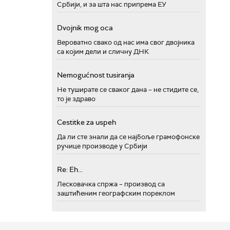
Србији, и за шта нас припрема ЕУ
Dvojnik mog oca
Вероватно свако од нас има свог двојника
са којим дели и сличну ДНК
Nemogućnost tusiranja
Не туширате се сваког дана – не стидите се,
то је здраво
Cestitke za uspeh
Да ли сте знали да се најбоље грамофонске
ручице производе у Србији
Re: Eh...
Лесковачка спржа – производ са
заштићеним географским пореклом