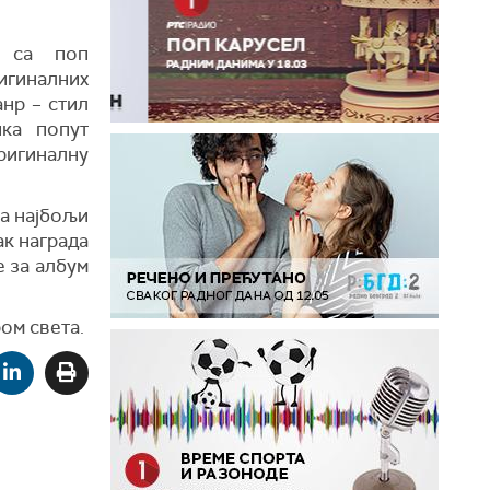
г са поп
игиналних
анр – стил
ика попут
ригиналну
за најбољи
ак награда
е за албум
ом света.