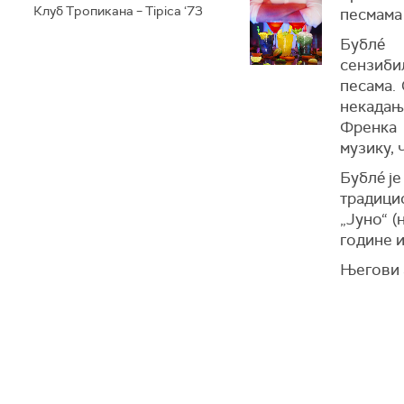
Клуб Тропикана – Tipica ‘73
песмама 
Бублé 
сензиби
песама.
некадањ
Френка 
музику, 
Бублé је
традици
„Јуно“ (
године и
Његови 