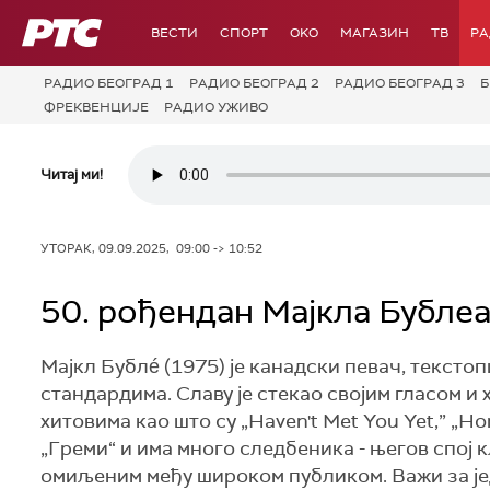
РТС
ВЕСТИ
СПОРТ
OKO
МАГАЗИН
ТВ
Р
РАДИО БЕОГРАД 1
РАДИО БЕОГРАД 2
РАДИО БЕОГРАД 3
Б
ФРЕКВЕНЦИЈЕ
РАДИО УЖИВО
Читај ми!
УТОРАК, 09.09.2025, 09:00 -> 10:52
50. рођендан Мајкла Бубле
Мајкл Бублé (1975) је канадски певач, текстоп
стандардима. Славу је стекао својим гласом 
хитовима као што су „Haven't Met You Yet,” „Ho
„Греми“ и има много следбеника - његов спој 
омиљеним међу широком публиком. Важи за је