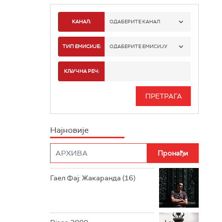
КАНАЛ:
ОДАБЕРИТЕ КАНАЛ
РАДИО БЕОГРАД 1
ТИП ЕМИСИЈЕ:
ОДАБЕРИТЕ ЕМИСИЈУ
РАДИО БЕОГРАД 2
СПОРТ
КЉУЧНА РЕЧ:
РАДИО БЕОГРАД 3
СЕРИЈА
БЕОГРАД 202
ИНФО
Најновије
РАДИО ПЛЕТЕНИЦА
ФИЛМ
РАДИО РОКЕНРОЛЕР
РАДИО ЏУБОКС
Гаел Фај: Жакаранда (16)
РАДИО ВРТЕШКА
РАДИО ЏЕЗЕР