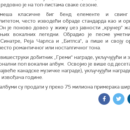
редовно је на топ-листама сваке сезоне.
меша класичне биг бенд елементе и свин
литетом, често изводећи обраде стандарда као и ор
 Он је поново довео у жижу џез јавности „крунер“ ж
њих вокалних легедни. Обрадио је песме уметн
Синатре, Реја Чарлса и „Битлса“, а пише и своју о
често романтичног или носталгичног тона.
 вишеструки добитник „Греми“ награде, укључујући и 
онални поп вокални албум. Освојио је више од десет
највеће канадске музичке награде), укључујући наград
 извођача године.
албуми су продати у преко 75 милиона примерака шир