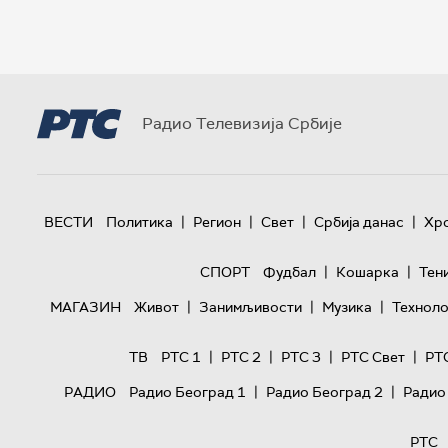
Радио Телевизија Србије
|
|
|
|
ВЕСТИ
Политика
Регион
Свет
Србија данас
Хр
|
|
СПОРТ
Фудбал
Кошарка
Тен
|
|
|
МАГАЗИН
Живот
Занимљивости
Музика
Техноло
|
|
|
|
ТВ
РТС 1
РТС 2
РТС 3
РТС Свет
РТ
|
|
РАДИО
Радио Београд 1
Радио Београд 2
Радио
РТС