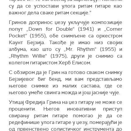
су да се успостави улога ритам гитаре као
важног дела сваке ритам секције.“
Гринов допринос џезу укључује композиције
попут „Down for Double“ (1941) и „Corner
Pocket“ (1955), обе снимљене са оркестром
Каунт Бејзија. Такође је имао низ својих
албума, као што су „Mr. Rhythm“ (1955) и
„Rhythm Willie“ (1975), други је снимио са
колегом гитаристом Херб Елисом.
С обзиром да је Грин на готово сваком снимку
Бејзијевог биг бенд, ми вам представљамо
његове снимке из малих састава, где се
његово умеће свинга можда и још јасније чује.
Утицај Фредија Грина на џез гитару не може се
проценити. Његов иновативни приступ
свирању ритам гитаре помогао је да се
редефинише улога гитаре у џезу, померајући је
од првенствено солистичког инструмента до