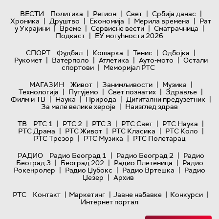
|
|
|
|
ВЕСТИ
Политика
Регион
Свет
Србија данас
|
|
|
|
Хроника
Друштво
Економија
Мерила времена
Рат
|
|
|
|
у Украјини
Време
Сервисне вести
Сматрачница
|
Подкаст
ЕУ могућности 2026
|
|
|
|
СПОРТ
Фудбал
Кошарка
Тенис
Одбојка
|
|
|
|
Рукомет
Ватерполо
Атлетика
Ауто-мото
Остали
|
спортови
Меморијал РТС
|
|
|
МАГАЗИН
Живот
Занимљивости
Музика
|
|
|
|
Технологијa
Путујемо
Свет познатих
Здравље
|
|
|
|
Филм и ТВ
Наука
Природа
Дигитални предузетник
|
За мале велике хероје
Наизглед здрав
|
|
|
|
|
ТВ
РТС 1
РТС 2
РТС 3
РТС Свет
РТС Наука
|
|
|
|
РТС Драма
РТС Живот
РТС Класика
РТС Коло
|
|
РТС Трезор
РТС Музика
РТС Полетарац
|
|
РАДИО
Радио Београд 1
Радио Београд 2
Радио
|
|
|
Београд 3
Београд 202
Радио Плетеница
Радио
|
|
|
Рокенролер
Радио Џубокс
Радио Вртешка
Радио
|
Џезер
Архив
|
|
|
|
РТС
Контакт
Маркетинг
Јавне набавке
Конкурси
Интернет портал