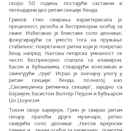
скоро 50 година, постајући саставни и
легендарни део ритам секције бенда.
Гринов стил свирања карактерисала је
прецизност, јасноћа и беспрекорни осећај за
свинг. Избегавао је блиставе соло деонице,
фокусирајући се уместо тога на пружање
стабилног, покретачког ритма који је покретао
бенд напред. Његова гитарска умешност се
често беспрекорно стапала са клавиром,
басом и бубњевима, стварајући кохезиван и
свингујући „грув“. Играо је значајну улогу у
ритам секцији бенда, познатој као
„Свеамеричка ритмичка секција“, заједно са
Бејзијем, басистом Волтер Пејџом и бубњаром
Џо Џоунсом.
Током своје каријере, Грин је свирао ритам
гитару, пратећи друге музичаре, ретко
свирјићи соло деонице. „Његов врхунски
тајминг и... течни осећај за хармонију... помогли