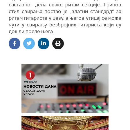
саставног дела сваке ритам секције. Гринов
стил свирања постао је „златни стандард“ за
ритам гитаристе у џезу, а његов утицај се може
чути у свирању безбројних гитариста који су
дошли после њега.