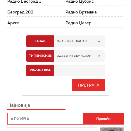
Радио Београд 3
Радио Џубокс
Београд 202
Радио Вртешка
Архив
Радио Џезер
КАНАЛ:
ОДАБЕРИТЕ КАНАЛ
РАДИО БЕОГРАД 1
ТИП ЕМИСИЈЕ:
ОДАБЕРИТЕ ЕМИСИЈУ
РАДИО БЕОГРАД 2
СПОРТ
КЉУЧНА РЕЧ:
РАДИО БЕОГРАД 3
СЕРИЈА
БЕОГРАД 202
ИНФО
Најновије
РАДИО ПЛЕТЕНИЦА
ФИЛМ
РАДИО РОКЕНРОЛЕР
РАДИО ЏУБОКС