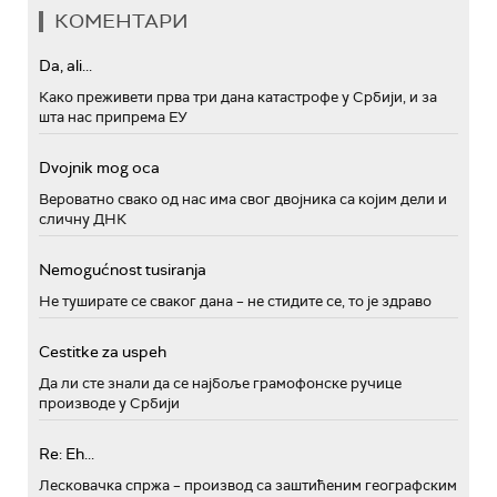
КОМЕНТАРИ
Da, ali...
Како преживети прва три дана катастрофе у Србији, и за
шта нас припрема ЕУ
Dvojnik mog oca
Вероватно свако од нас има свог двојника са којим дели и
сличну ДНК
Nemogućnost tusiranja
Не туширате се сваког дана – не стидите се, то је здраво
Cestitke za uspeh
Да ли сте знали да се најбоље грамофонске ручице
производе у Србији
Re: Eh...
Лесковачка спржа – производ са заштићеним географским