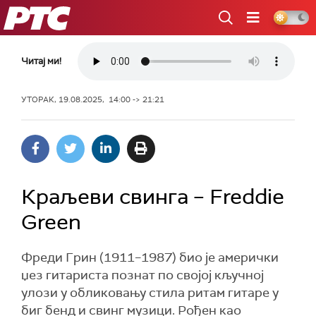
РТС
Читај ми!
УТОРАК, 19.08.2025, 14:00 -> 21:21
Краљеви свинга – Freddie
Green
Фреди Грин (1911–1987) био је амерички
џез гитариста познат по својој кључној
улози у обликовању стила ритам гитаре у
биг бенд и свинг музици. Рођен као