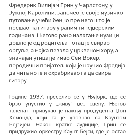
Фредерик Вилијам Грин у Чарлстону, у
Јужној Каролини, започео је своје музичко
путовање учећи бенџо пре него што је
прешао на гитару у раним тинејџерским
годинама. Његово рано излагање музици
дошло је од родитеља - отац је свирао
оргуље, а мајка певала у црквеном хору, а
значајан утицај је имао Сем Вокер,
породични пријатељ који је научио Фредија
да чита ноте и охрабривао га да свира
гитару.
Године 1937. преселио се у Њујорк, где се
брзо упустио у „живу“ џез сцену. Његов
таленат привукао је пажњу продуцента Џон
Хемонда, који га је упознао са Каунтом
Бејзијем. Након кратке аудиције, Грин се
придружио оркестру Каунт Бејси, где је остао