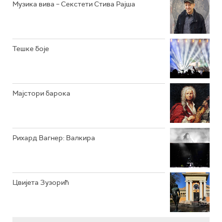
Музика вива – Секстети Стива Рајша
РАДИО ВРТЕШКА
РАДИО ЏЕЗЕР
Тешке боје
АРХИВ
Мајстори барока
Рихард Вагнер: Валкира
Цвијета Зузорић