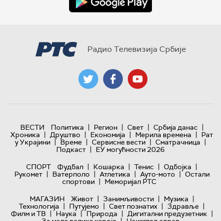
Радио Телевизија Србије
|
|
|
|
ВЕСТИ
Политика
Регион
Свет
Србија данас
|
|
|
|
Хроника
Друштво
Економија
Мерила времена
Рат
|
|
|
|
у Украјини
Време
Сервисне вести
Сматрачница
|
Подкаст
ЕУ могућности 2026
|
|
|
|
СПОРТ
Фудбал
Кошарка
Тенис
Одбојка
|
|
|
|
Рукомет
Ватерполо
Атлетика
Ауто-мото
Остали
|
спортови
Меморијал РТС
|
|
|
МАГАЗИН
Живот
Занимљивости
Музика
|
|
|
|
Технологијa
Путујемо
Свет познатих
Здравље
|
|
|
|
Филм и ТВ
Наука
Природа
Дигитални предузетник