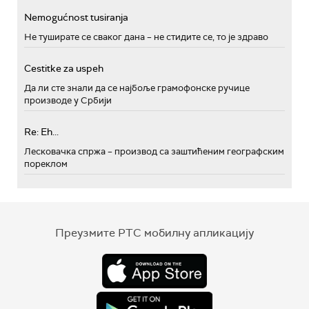
Nemogućnost tusiranja
Не туширате се сваког дана – не стидите се, то је здраво
Cestitke za uspeh
Да ли сте знали да се најбоље грамофонске ручице
производе у Србији
Re: Eh...
Лесковачка спржа – производ са заштићеним географским
пореклом
Преузмите РТС мобилну апликацију