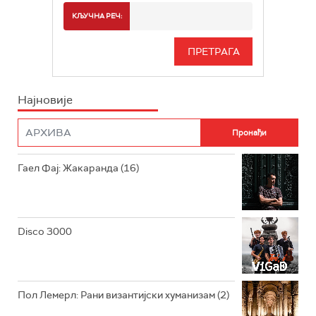
РАДИО БЕОГРАД 2
СПОРТ
КЉУЧНА РЕЧ:
РАДИО БЕОГРАД 3
СЕРИЈА
БЕОГРАД 202
ИНФО
Најновије
РАДИО ПЛЕТЕНИЦА
ФИЛМ
РАДИО РОКЕНРОЛЕР
РАДИО ЏУБОКС
Гаел Фај: Жакаранда (16)
РАДИО ВРТЕШКА
РАДИО ЏЕЗЕР
Disco 3000
АРХИВ
Пол Лемерл: Рани византијски хуманизам (2)