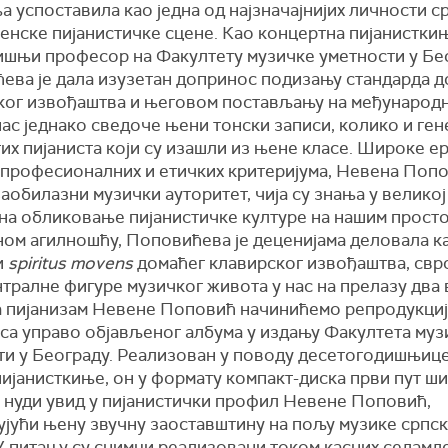
 успоставила као једна од најзначајнијих личности с
енске пијанистичке сцене. Као концертна пијанистки
ишњи професор на Факултету музичке уметности у Бе
ева је дала изузетан допринос подизању стандарда д
ког извођаштва и његовом постављању на међународн
ас једнако сведоче њени тонски записи, колико и ген
их пијаниста који су изашли из њене класе. Широке ер
 професионалних и етичких критеријума, Невена Попо
аобилазни музички ауторитет, чија су знања у великој
 на обликовање пијанистичке културе на нашим прост
ом агилношћу, Поповићева је деценијама деловала к
и
spiritus movens
домаћег клавирског извођаштва, свр
тралне фигуре музичког живота у нас на прелазу два 
а пијанизам Невене Поповић начинићемо репродукци
 са управо објављеног албума у издању Факултета муз
ти у Београду. Реализован у поводу десетогодишњиц
ијанисткиње, он у формату компакт-диска први пут ши
и нуди увид у пијанистички профил Невене Поповић,
ујући њену звучну заоставштину на пољу музике српс
У питању су снимци реализовани током касних седамд