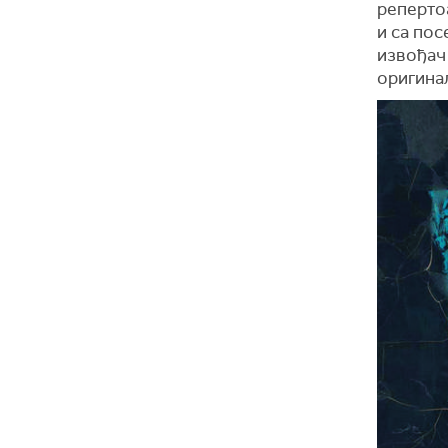
репертоа
и са пос
извођач 
оригина