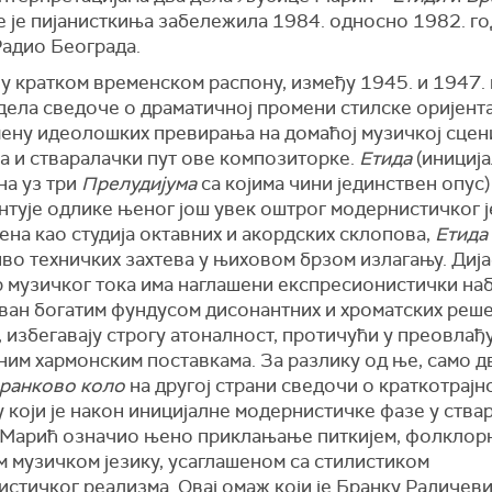
е је пијанисткиња забележила 1984. односно 1982. го
Радио Београда.
у кратком временском распону, између 1945. и 1947. 
дела сведоче о драматичној промени стилске оријента
емену идеолошких превирања на домаћој музичкој сцен
а и стваралачки пут ове композиторке.
Етида
(инициј
на уз три
Прелудијума
са којима чини јединствен опус)
тује одлике њеног још увек оштрог модернистичког ј
на као студија октавних и акордских склопова,
Етида
иво техничких захтева у њиховом брзом излагању. Диј
р музичког тока има наглашени експресионистички наб
ван богатим фундусом дисонантних и хроматских реше
 избегавају строгу атоналност, протичући у преовлађ
ним хармонским поставкама. За разлику од ње, само д
ранково коло
на другој страни сведочи о краткотрајн
 који је након иницијалне модернистичке фазе у ства
Марић означио њено приклањање питкијем, фолклор
м музичком језику, усаглашеном са стилистиком
стичког реализма. Овај омаж који је Бранку Радичев