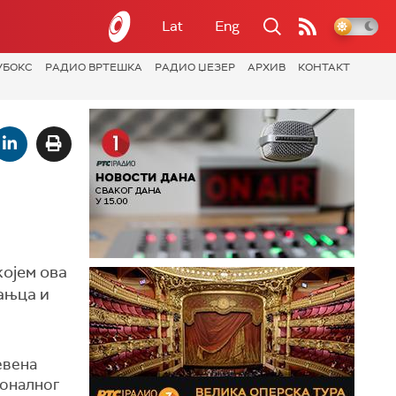
Lat
Eng
УБОКС
РАДИО ВРТЕШКА
РАДИО ЏЕЗЕР
АРХИВ
КОНТАКТ
ојем ова
ањца и
евена
ионалног