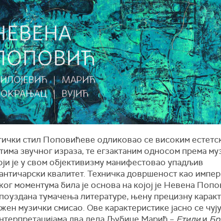
тички стил Поповићеве одликовао се високим естетс
тима звучног израза, те егзактаним односом према м
оји је у свом објективизму манифестовао упадљив
античарски квалитет. Техничка довршеност као импер
ог моментума била је основа на којој је Невена Поп
 поуздана тумачења литературе, њену прецизну карак
жен музички смисао. Ове карактеристике јасно се чују
нтерпретацијама два дела Љубице Марић –
Етиди
и
Бр