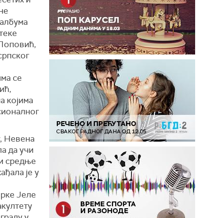
не
 албума
теке
 Поповић,
српског
ма се
ић,
а којима
сионалног
, Невена
а да учи
 и средње
ђала је у
рке Јеле
акултету
граду у