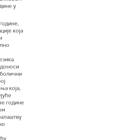
дине у
године,
ције која
и
ално
езика.
доноси
аболични
ој
ња која,
ујуће
ве године
ом
ралаштву
но
ићу