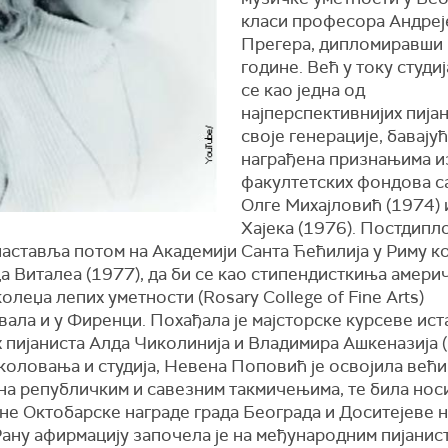
класи професора Андреј
Прегера, дипломиравши 
године. Већ у току студи
се као једна од
најперспективнијих пија
своје генерације, бавају
награђена признањима и
факултетских фондова с
Олге Михајловић (1974) 
Хајека (1976). Постдипл
наставља потом на Академији Санта Ћећилија у Риму к
 Виталеа (1977), да би се као стипендисткиња амери
олеџа лепих уметности (Rosary College of Fine Arts)
ала и у Фиренци. Похађала је мајсторске курсеве ист
 пијаниста Алда Чиколинија и Владимира Ашкеназија (
оловања и студија, Невена Поповић је освојила већи
 на републичким и савезним такмичењима, те била нос
не Октобарске награде града Београда и Доситејеве 
Рану афирмацију започела је на међународним пијани