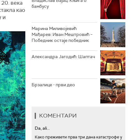
Владислав Бајац: Књига о
 20. века
бамбусу
стакла као
АРХИВ
у и
Марина Миливојевић
Мађарев: Иван Мештровић –
Победник остаје победник
Александра Јагодић: Шаптач
Брзалице - први део
КОМЕНТАРИ
Da, ali...
Како преживети прва три дана катастрофе у