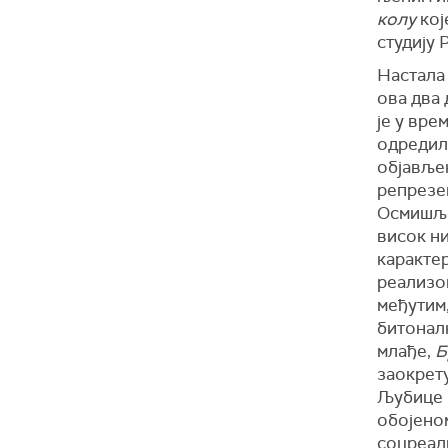
колу
кој
студију 
Настала 
ова два 
је у вр
одредил
објавље
репрезен
Осмишље
висок н
каракте
реализо
међутим,
битонал
млађе,
Б
заокрету
Љубице 
обојено
соцреали