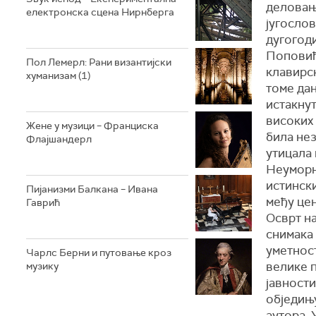
деловања
електронска сцена Нирнберга
југослов
дугогод
Поповић
Пол Лемерл: Рани византијски
клавирс
хуманизам (1)
томе дан
истакнут
високих
Жене у музици – Франциска
била нез
Флајшандерл
утицала
Неуморн
истинск
Пијанизми Балкана – Ивана
међу цен
Гаврић
Осврт н
снимака
уметнос
Чарлс Берни и путовање кроз
велике п
музику
јавност
обједињ
аутора. 