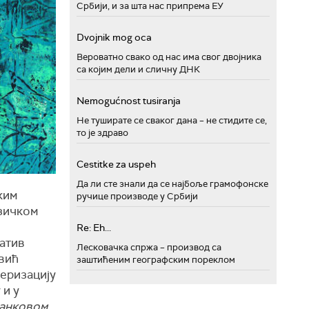
Србији, и за шта нас припрема ЕУ
Dvojnik mog oca
Вероватно свако од нас има свог двојника
са којим дели и сличну ДНК
Nemogućnost tusiranja
Не туширате се сваког дана – не стидите се,
то је здраво
Cestitke za uspeh
Да ли сте знали да се најбоље грамофонске
ким
ручице производе у Србији
узичком
Re: Eh...
атив
Лесковачка спржа – производ са
овић
заштићеним географским пореклом
теризацију
 и у
анковом