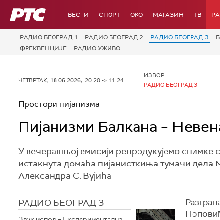
РТС
ВЕСТИ
СПОРТ
OKO
МАГАЗИН
ТВ
Р
РАДИО БЕОГРАД 1
РАДИО БЕОГРАД 2
РАДИО БЕОГРАД 3
Б
ФРЕКВЕНЦИЈЕ
РАДИО УЖИВО
ИЗВОР:
ЧЕТВРТАК, 18.06.2026, 20:20 -> 11:24
РАДИО БЕОГРАД 3
Простори пијанизма
Пијанизми Балкана – Неве
У вечерашњој емисији репродукујемо снимке с
истакнута домаћа пијанисткиња тумачи дела 
Александра С. Вујића
РАДИО БЕОГРАД 3
Разгран
Поповић
Звук испод – Експериментална