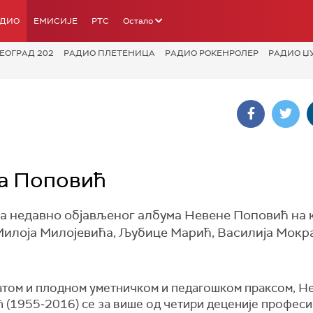
АДИО
ЕМИСИЈЕ
РТС
Остало
ЕОГРАД 202
РАДИО ПЛЕТЕНИЦА
РАДИО РОКЕНРОЛЕР
РАДИО Џ
на Поповић
а недавно објављеног албума Невене Поповић на к
Милоја Милојевића, Љубице Марић, Василија Мокр
атом и плодном уметничком и педагошком праксом, Н
 (1955‒2016) се за више од четири деценије профес