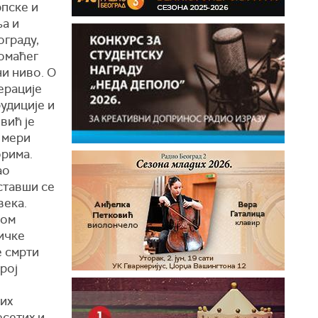
рпске и
ња и
ограду,
омаћег
и ниво. О
ерације
удиције и
вић је
 мери
орима.
ао
ставши се
века.
јом
ичке
е смрти
рој
ких
есетих и