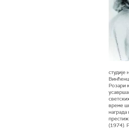
студије 
Винћенца
Розари к
усавршав
светских
време шк
награда
престиж
(1974). 