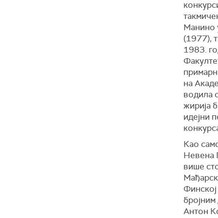
конкурси
такмиче
Манино у
(1977), 
1983. г
Факултет
примарн
на Акаде
водила с
жирија б
идејни п
конкурса
Као само
Невена 
више сто
Мађарско
Финској
бројним 
Антон К