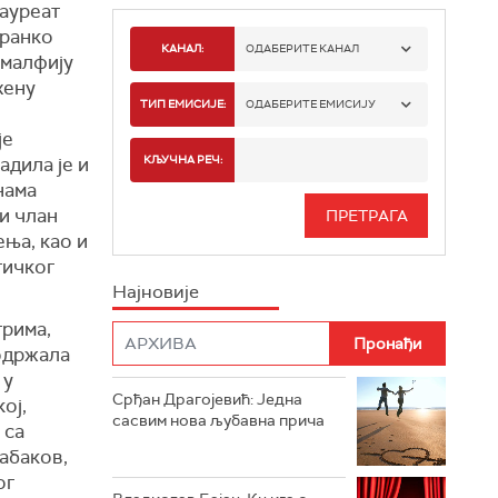
лауреат
Франко
КАНАЛ:
ОДАБЕРИТЕ КАНАЛ
Амалфију
хену
РАДИО БЕОГРАД 1
ТИП ЕМИСИЈЕ:
ОДАБЕРИТЕ ЕМИСИЈУ
је
РАДИО БЕОГРАД 2
СПОРТ
дила је и
КЉУЧНА РЕЧ:
нама
РАДИО БЕОГРАД 3
СЕРИЈА
ни члан
ња, као и
БЕОГРАД 202
ИНФО
тичког
Најновије
РАДИО ПЛЕТЕНИЦА
ФИЛМ
трима,
РАДИО РОКЕНРОЛЕР
одржала
 у
РАДИО ЏУБОКС
Срђан Драгојевић: Једна
ој,
сасвим нова љубавна прича
 са
РАДИО ВРТЕШКА
абаков,
ог
РАДИО ЏЕЗЕР