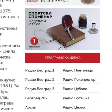
е
1975.
ја истакла
нисткиња
ћи
з
а именима
и Емила
омске
ПРОГРАМСКА ШЕМА
од
чког
Радио Београд 1
Радио Плетеница
акнутих
Радио Београд 2
Радио Рокенролер
1981). За
Радио Београд 3
Радио Џубокс
 број
илац
Београд 202
Радио Вртешка
награде
Архив
Радио Џезер
стичким