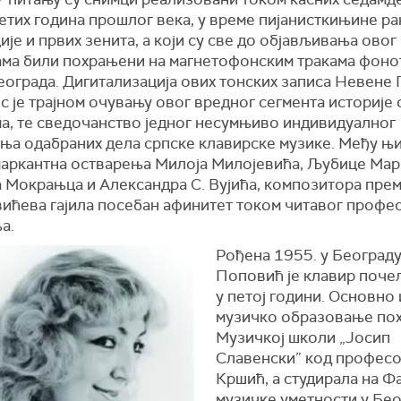
етих година прошлог века, у време пијанисткињине ра
је и првих зенита, а који су све до објављивања овог
ама били похрањени на магнетофонским тракама фоно
еограда. Дигитализација ових тонских записа Невене
 је трајном очувању овог вредног сегмента историје 
ма, те сведочанство једног несумњиво индивидуалног
ња одабраних дела српске клавирске музике. Међу њи
маркантна остварења Милоја Милојевића, Љубице Мар
а Мокрањца и Александра С. Вујића, композитора прем
вићева гајила посебан афинитет током читавог профе
а.
Рођена 1955. у Београду
Поповић је клавир почел
у петој години. Основно
музичко образовање поха
Музичкој школи „Јосип
Славенски” код професо
Кршић, а студирала на Ф
музичке уметности у Бео