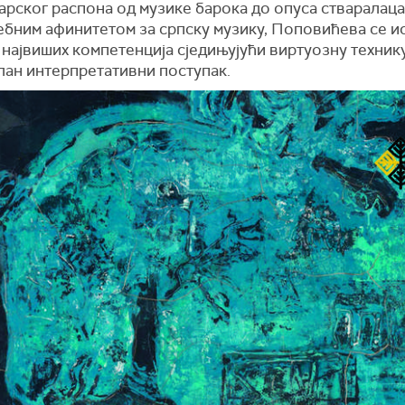
рског распона од музике барока до опуса стваралаца
ебним афинитетом за српску музику, Поповићева се и
највиших компетенција сједињујући виртуозну техник
лан интерпретативни поступак.