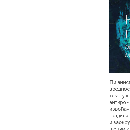
Пијанис
вреднос
тексту к
антиром
извођачк
градила
и заокру
њеним и