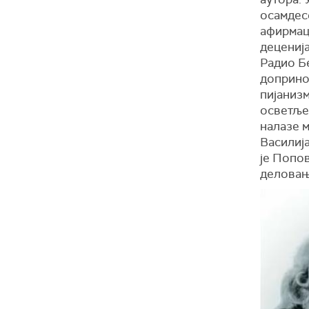
осамдес
афирмаци
децениј
Радио Б
допринос
пијаниз
осветље
налазе 
Василиј
је Попо
деловањ