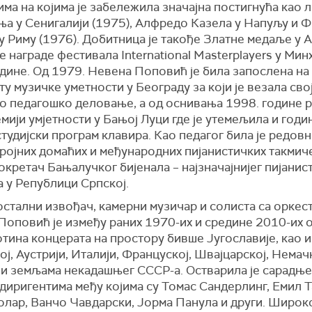
ма на којима је забележила значајна постигнућа као 
ња у Сенигалији (1975), Алфредо Казела у Напуљу и 
 Риму (1976). Добитница је такође Златне медаље у 
те награде фестивала International Masterplayers у Мин
одине. Од 1979. Невена Поповић је била запослена на
у музичке уметности у Београду за који је везала сво
о педагошко деловање, а од оснивања 1998. године ра
мији умјетности у Бањој Луци где је утемељила и годи
тудијски програм клавира. Као педагог била је редов
ројних домаћих и међународних пијанистичких такмиче
окретач Бањалучког бијенала – најзначајнијег пијанис
 у Републици Српској.
стални извођач, камерни музичар и солиста са оркес
Поповић је између раних 1970-их и средине 2010-их 
тина концерата на простору бивше Југославије, као и
ј, Аустрији, Италији, Француској, Швајцарској, Немачк
 и земљама некадашњег СССР-а. Остварила је сарадње
диригентима међу којима су Томас Сандерлинг, Емил Т
олар, Ванчо Чавдарски, Јорма Панула и други. Широк