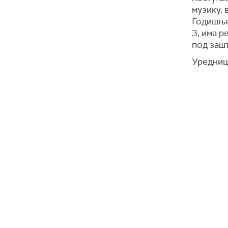
музику, 
Годишње
3, има р
под заш
Уредниц