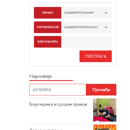
КАНАЛ:
ОДАБЕРИТЕ КАНАЛ
РАДИО БЕОГРАД 1
ТИП ЕМИСИЈЕ:
ОДАБЕРИТЕ ЕМИСИЈУ
РАДИО БЕОГРАД 2
СПОРТ
КЉУЧНА РЕЧ:
РАДИО БЕОГРАД 3
СЕРИЈА
БЕОГРАД 202
ИНФО
Најновије
РАДИО ПЛЕТЕНИЦА
ФИЛМ
РАДИО РОКЕНРОЛЕР
РАДИО ЏУБОКС
Блуз музика и сродни правци
РАДИО ВРТЕШКА
РАДИО ЏЕЗЕР