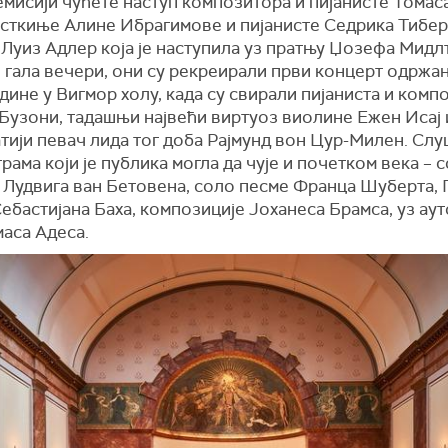
емисији чућете наступ композитора и пијанисте Томас
сткиње Алине Ибрагимове и пијанисте Седрика Тиберг
Луиз Адлер која је наступила уз пратњу Џозефа Мидл
 гала вечери, они су рекреирали први концерт одржан 
дине у Вигмор холу, када су свирали пијаниста и комп
Бузони, тадашњи највећи виртуоз виолине Ежен Исај 
тији певач лида тог доба Рајмунд вон Цур-Милен. Сл
рама који је публика могла да чује и почетком века – 
 Лудвига ван Бетовена, соло песме Франца Шуберта, 
ебастијана Баха, композиције Јоханеса Брамса, уз ау
маса Адеса.