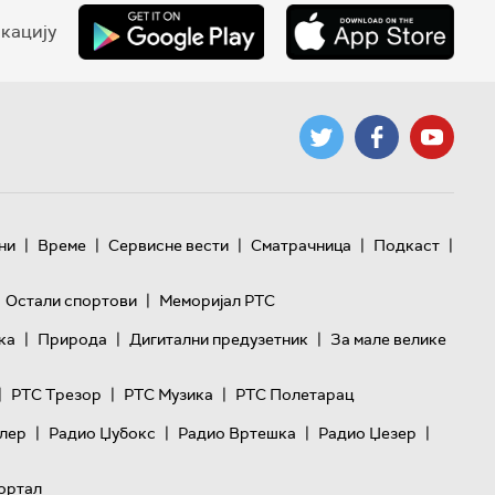
кацију
|
|
|
|
|
ни
Време
Сервисне вести
Сматрачница
Подкаст
|
Остали спортови
Меморијал РТС
|
|
|
ка
Природа
Дигитални предузетник
За мале велике
|
|
|
РТС Трезор
РТС Музика
РТС Полетарац
|
|
|
|
лер
Радио Џубокс
Радио Вртешка
Радио Џезер
ортал