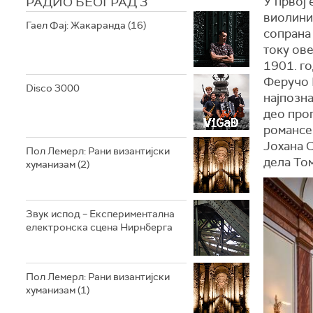
РАДИО БЕОГРАД 3
У првој 
виолини
Гаел Фај: Жакаранда (16)
сопрана 
току ове
1901. го
Феручо 
Disco 3000
најпозна
део прог
романсе
Јохана С
Пол Лемерл: Рани византијски
дела То
хуманизам (2)
Звук испод – Експериментална
електронска сцена Нирнберга
Пол Лемерл: Рани византијски
хуманизам (1)