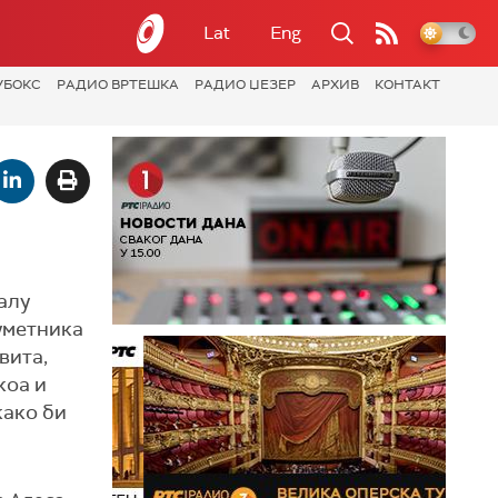
Lat
Eng
УБОКС
РАДИО ВРТЕШКА
РАДИО ЏЕЗЕР
АРХИВ
КОНТАКТ
алу
уметника
вита,
коа и
како би