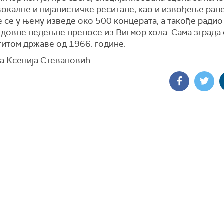
вокалне и пијанистичке реситале, као и извођење ране
 се у њему изведе око 500 концерата, а такође радио
едовне недељне преносе из Вигмор хола. Сама зграда 
титом државе од 1966. године.
а Ксенија Стевановић