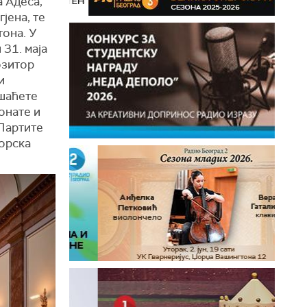
а Адеса,
јена, те
тона. У
31. маја
озитор
и
ушаћете
сонате и
Партите
торска