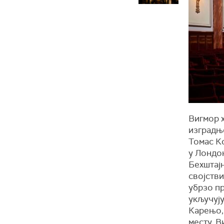
Вигмор х
изградње
Томас Ко
у Лондон
Бехштајн
својстви
убрзо пр
укључују
Карењо, 
месту. В