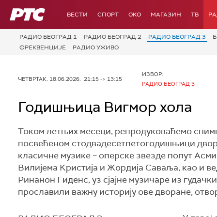
РТС
ВЕСТИ
СПОРТ
OKO
МАГАЗИН
ТВ
Р
РАДИО БЕОГРАД 1
РАДИО БЕОГРАД 2
РАДИО БЕОГРАД 3
Б
ФРЕКВЕНЦИЈЕ
РАДИО УЖИВО
ИЗВОР:
ЧЕТВРТАК, 18.06.2026, 21:15 -> 13:15
РАДИО БЕОГРАД 3
Годишњица Вигмор хола
Током летњих месеци, репрoдуковаћемо сним
посвећеном стодвадесетпетогодишњици дворан
класичне музике – оперске звезде попут Асми
Вилијема Кристија и Жордија Саваља, као и ве
Ринанон Гиденс, уз сјајне музичаре из гудачк
прославили важну историју ове дворане, отво