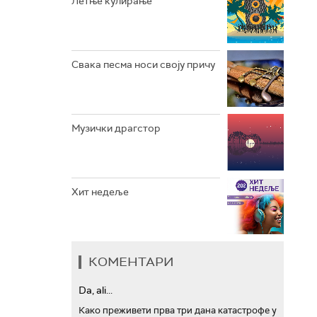
Летње кулирање
АРХИВ
Свака песма носи своју причу
Музички драгстор
Хит недеље
КОМЕНТАРИ
Da, ali...
Како преживети прва три дана катастрофе у