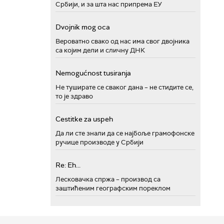
Србији, и за шта нас припрема ЕУ
Dvojnik mog oca
Вероватно свако од нас има свог двојника
са којим дели и сличну ДНК
Nemogućnost tusiranja
Не туширате се сваког дана – не стидите се,
то је здраво
Cestitke za uspeh
Да ли сте знали да се најбоље грамофонске
ручице производе у Србији
Re: Eh...
Лесковачка спржа – производ са
заштићеним географским пореклом