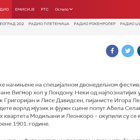
АДИО
ЕМИСИЈЕ
РТС
Остало
ЕОГРАД 202
РАДИО ПЛЕТЕНИЦА
РАДИО РОКЕНРОЛЕР
РАДИО Џ
ке начињене на специјалном двонедељном фестив
е Вигмор хол у Лондону. Неки од најпознатијих 
к Григоријан и Лисе Давидсен, пијанисте Игора Ле
дете ворлд мјузик и фјужн сцене попут Абела Села
их квартета Модиљани и Леонкоро – окупили су се 
рене 1901. године.