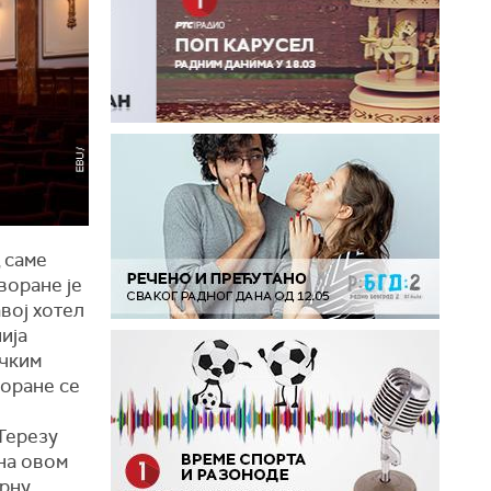
д саме
воране је
вој хотел
ија
ичким
воране се
 Терезу
 на овом
ерну