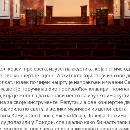
ол краси, пре свега, изузетна акустика, која потиче о
 ове концертне сцене. Архитекта који стоји иза ове д
лкат, човек по чијем нацрту је направљен и чувени Са
у, док је поручилац био произвођач клавира – компан
, која је желела да направи место са изузетним акуст
ма за своје инструменте. Репутација ове концертне д
оширила по свету, а велики музичари из целог света,
ћи и Камија Сен Санса, Ежена Исаја, Јозефа Јоахима,
су долазили у Лондон, специјално како би наступали
игмор хол је, пре свега, специјализована сцена за кам