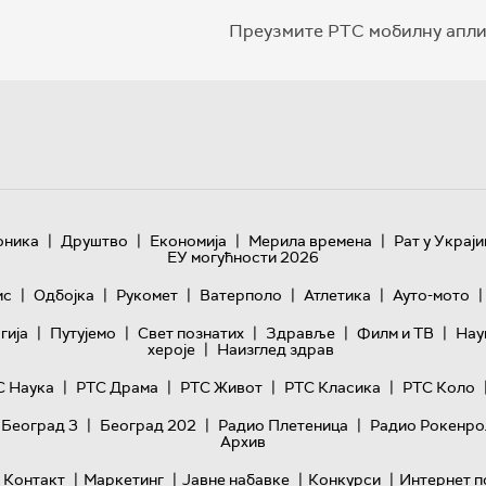
Преузмите РТС мобилну апли
|
|
|
|
оника
Друштво
Економија
Мерила времена
Рат у Украји
ЕУ могућности 2026
|
|
|
|
|
|
ис
Одбојка
Рукомет
Ватерполо
Атлетика
Ауто-мото
|
|
|
|
|
гијa
Путујемо
Свет познатих
Здравље
Филм и ТВ
Нау
|
хероје
Наизглед здрав
|
|
|
|
С Наука
РТС Драма
РТС Живот
РТС Класика
РТС Коло
|
|
|
 Београд 3
Београд 202
Радио Плетеница
Радио Рокенро
Архив
|
|
|
|
Контакт
Маркетинг
Јавне набавке
Конкурси
Интернет п