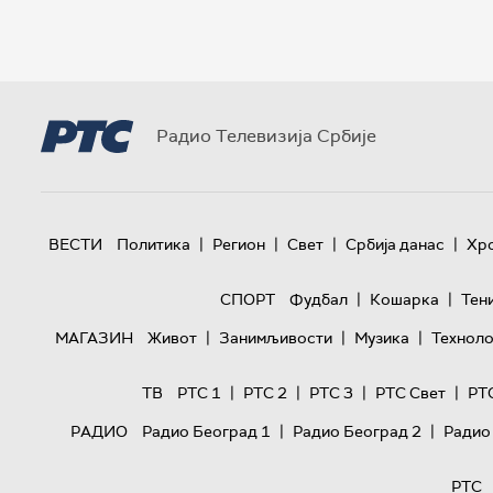
Радио Телевизија Србије
|
|
|
|
ВЕСТИ
Политика
Регион
Свет
Србија данас
Хр
|
|
СПОРТ
Фудбал
Кошарка
Тен
|
|
|
МАГАЗИН
Живот
Занимљивости
Музика
Техноло
|
|
|
|
ТВ
РТС 1
РТС 2
РТС 3
РТС Свет
РТ
|
|
РАДИО
Радио Београд 1
Радио Београд 2
Радио
РТС