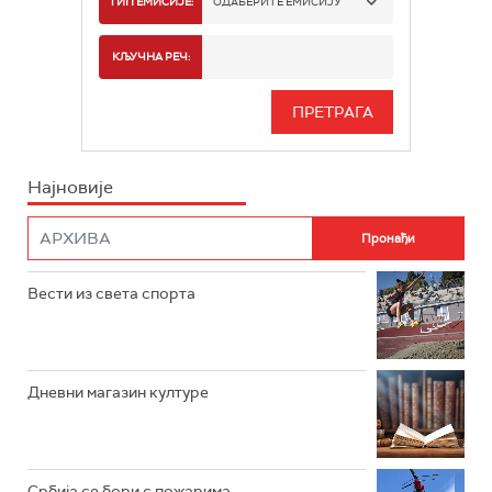
ТИП ЕМИСИЈЕ:
ОДАБЕРИТЕ ЕМИСИЈУ
РАДИО БЕОГРАД 2
СПОРТ
КЉУЧНА РЕЧ:
РАДИО БЕОГРАД 3
СЕРИЈА
БЕОГРАД 202
ИНФО
Најновије
РАДИО ПЛЕТЕНИЦА
ФИЛМ
РАДИО РОКЕНРОЛЕР
РАДИО ЏУБОКС
Вести из света спорта
РАДИО ВРТЕШКА
РАДИО ЏЕЗЕР
Дневни магазин културе
АРХИВ
Србија се бори с пожарима