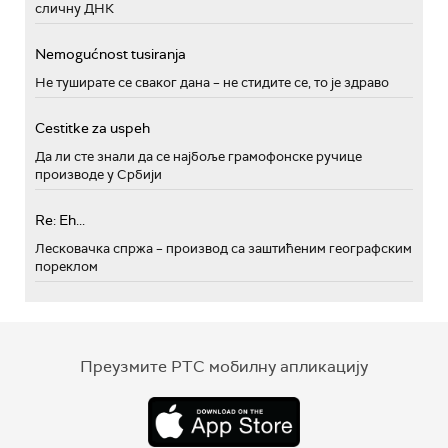
сличну ДНК
Nemogućnost tusiranja
Не туширате се сваког дана – не стидите се, то је здраво
Cestitke za uspeh
Да ли сте знали да се најбоље грамофонске ручице
производе у Србији
Re: Eh...
Лесковачка спржа – производ са заштићеним географским
пореклом
Преузмите РТС мобилну апликацију