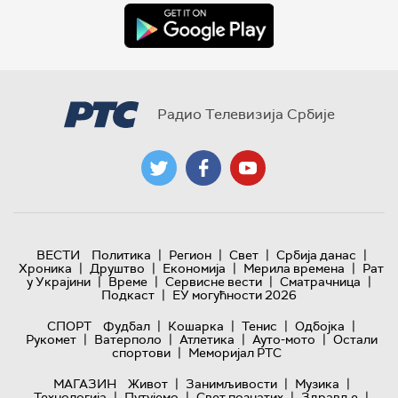
Радио Телевизија Србије
|
|
|
|
ВЕСТИ
Политика
Регион
Свет
Србија данас
|
|
|
|
Хроника
Друштво
Економија
Мерила времена
Рат
|
|
|
|
у Украјини
Време
Сервисне вести
Сматрачница
|
Подкаст
ЕУ могућности 2026
|
|
|
|
СПОРТ
Фудбал
Кошарка
Тенис
Одбојка
|
|
|
|
Рукомет
Ватерполо
Атлетика
Ауто-мото
Остали
|
спортови
Меморијал РТС
|
|
|
МАГАЗИН
Живот
Занимљивости
Музика
|
|
|
|
Технологијa
Путујемо
Свет познатих
Здравље