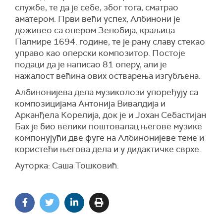
службе, те да је себе, због тога, сматрао
аматером. Први већи успех, Албинони је
доживео са опером Зенобија, краљица
Палмире 1694. године, те је рану славу стекао
управо као оперски композитор. Постоје
подаци да је написао 81 оперу, али је
нажалост већина ових остварења изгубљена.
Албинонијева дела музиколози упоређују са
композицијама Антонија Вивалдија и
Арканђела Корелија, док је и Јохан Себастијан
Бах је био велики поштовалац његове музике
компонујући две фуге на Албинонијеве теме и
користећи његова дела и у дидактичке сврхе.
Ауторка: Саша Тошковић.