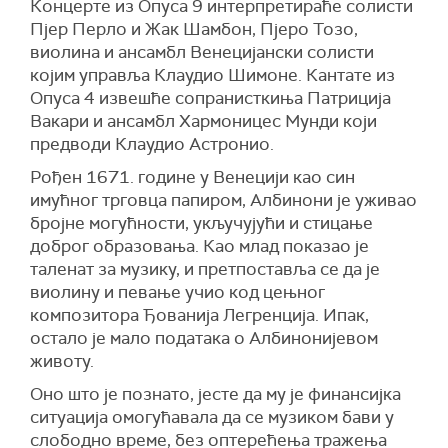
Концерте из Опуса 9 интерпретираће солисти
Пјер Перло и Жак Шамбон, Пјеро Тозо,
виолина и ансамбл Венецијански солисти
којим управља Клаудио Шимоне. Кантате из
Опуса 4 извешће сопранисткиња Патриција
Вакари и ансамбл Хармоницес Мунди који
предводи Клаудио Астронио.
Рођен 1671. године у Венецији као син
имућног трговца папиром, Албинони је уживао
бројне могућности, укључујући и стицање
доброг образовања. Као млад показао је
таленат за музику, и претпоставља се да је
виолину и певање учио код цењног
композитора Ђованија Легренција. Ипак,
остало је мало података о Албинонијевом
животу.
Оно што је познато, јесте да му је финансијка
ситуација омогућавала да се музиком бави у
слободно време, без оптерећења тражења