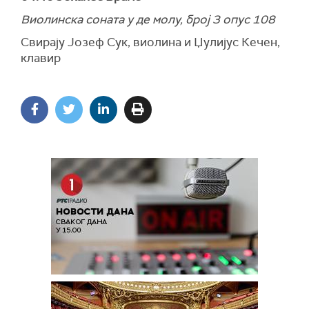
Виолинска соната у де молу, број 3 опус 108
Свирају Јозеф Сук, виолина и Џулијус Кечен,
клавир