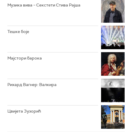
РАДИО ЏУБОКС
Музика вива – Секстети Стива Рајша
РАДИО ВРТЕШКА
РАДИО ЏЕЗЕР
Тешке боје
АРХИВ
Мајстори барока
Рихард Вагнер: Валкира
Цвијета Зузорић