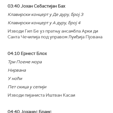
03:40 Јохан Себастијан Бах
Клавирски концерт у Де дуру, број 3
Клавирски концерт у А дуру, број 4
Изводи Гил Бе уз пратњу ансамбла Арки ди
Санта Чечилија под управом Луиђија Пјована
04:10 Ернест Блох
Три Поеме мора
Нирвана
У ноћи
Пет скица у сепији
Изводи пијаниста Иштван Касаи
04:40 Јоханес Брамс