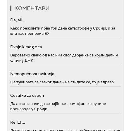
КОМЕНТАРИ
Da, ali...
Како преживети прва три дана катастрофе у Србији, и за
шта нас припрема ЕУ
Dvojnik mog oca
Вероватно свако од нас има свог двојника са којим дели и
сличну ДНК
Nemogućnost tusiranja
Не туширате се сваког дана – не стидите се, то је здраво
Cestitke za uspeh
Да ли сте знали да се најбоље грамофонске ручице
производе у Србији
Re: Eh...
Лесковачка спржа – производ са заштићеним географским