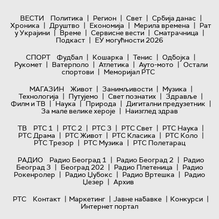
|
|
|
|
ВЕСТИ
Политика
Регион
Свет
Србија данас
|
|
|
|
Хроника
Друштво
Економија
Мерила времена
Рат
|
|
|
|
у Украјини
Време
Сервисне вести
Сматрачница
|
Подкаст
ЕУ могућности 2026
|
|
|
|
СПОРТ
Фудбал
Кошарка
Тенис
Одбојка
|
|
|
|
Рукомет
Ватерполо
Атлетика
Ауто-мото
Остали
|
спортови
Меморијал РТС
|
|
|
МАГАЗИН
Живот
Занимљивости
Музика
|
|
|
|
Технологијa
Путујемо
Свет познатих
Здравље
|
|
|
|
Филм и ТВ
Наука
Природа
Дигитални предузетник
|
За мале велике хероје
Наизглед здрав
|
|
|
|
|
ТВ
РТС 1
РТС 2
РТС 3
РТС Свет
РТС Наука
|
|
|
|
РТС Драма
РТС Живот
РТС Класика
РТС Коло
|
|
РТС Трезор
РТС Музика
РТС Полетарац
|
|
РАДИО
Радио Београд 1
Радио Београд 2
Радио
|
|
|
Београд 3
Београд 202
Радио Плетеница
Радио
|
|
|
Рокенролер
Радио Џубокс
Радио Вртешка
Радио
|
Џезер
Архив
|
|
|
|
РТС
Контакт
Маркетинг
Јавне набавке
Конкурси
Интернет портал