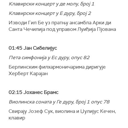
Клавирски концерт у де молу, број 1
Клавирски концерт у Е дуру, број 2
Изводи Гил Бе уз пратњу ансамбла Арки ди
Санта Чечилија под управом Луиђија Пјована
01:45 Јан Сибелијус
Пета симфонија у Ес дуру, опус 82
Берлинским филхармоничарима диригује
Херберт Карајан
02:15 Јоханес Брамс
Виолинска соната у Ге дуру, број 1 опус 78
Свирају Јозеф Сук, виолина и Џулијус Кечен,
клавир