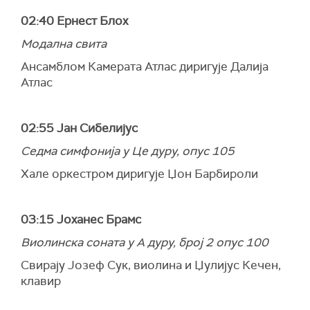
02:40 Ернест Блох
Модална свита
Ансамблом Камерата Атлас диригује Далија
Атлас
02:55 Јан Сибелијус
Седма симфонија у Це дуру, опус 105
Хале оркестром диригује Џон Барбироли
03:15 Јоханес Брамс
Виолинска соната у А дуру, број 2 опус 100
Свирају Јозеф Сук, виолина и Џулијус Кечен,
клавир