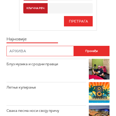
РАДИО БЕОГРАД 2
СПОРТ
КЉУЧНА РЕЧ:
РАДИО БЕОГРАД 3
СЕРИЈА
БЕОГРАД 202
ИНФО
Најновије
РАДИО ПЛЕТЕНИЦА
ФИЛМ
РАДИО РОКЕНРОЛЕР
РАДИО ЏУБОКС
Блуз музика и сродни правци
РАДИО ВРТЕШКА
РАДИО ЏЕЗЕР
Летње кулирање
АРХИВ
Свака песма носи своју причу