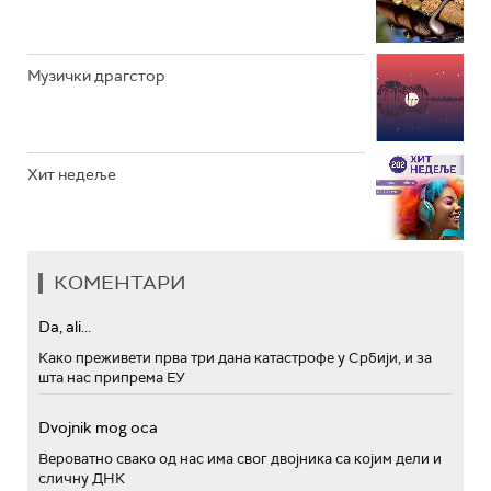
Музички драгстор
Хит недеље
КОМЕНТАРИ
Da, ali...
Како преживети прва три дана катастрофе у Србији, и за
шта нас припрема ЕУ
Dvojnik mog oca
Вероватно свако од нас има свог двојника са којим дели и
сличну ДНК