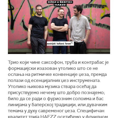
Трио који чине саксофон, труба и контрабас је
формацијски изазован утолико што се не
ослања на ритмичке конвенције џеза, премда
полази од есенцијалних џез инструмената.
Утолико њихова музика ствара осећај да
присуствујемо нечему што добро познајемо;
било да се ради о фуриозним солоима и бас
линијама у баперској традицији, или дувачким
темама у духу савременог џеза. Специфичан
квалитет трија HAEZZ осетићемо у флуидном