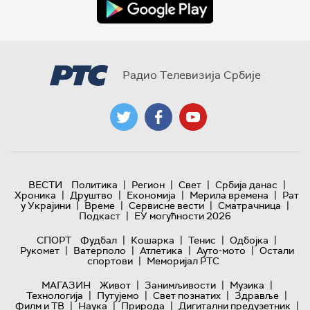
Радио Телевизија Србије
|
|
|
|
ВЕСТИ
Политика
Регион
Свет
Србија данас
|
|
|
|
Хроника
Друштво
Економија
Мерила времена
Рат
|
|
|
|
у Украјини
Време
Сервисне вести
Сматрачница
|
Подкаст
ЕУ могућности 2026
|
|
|
|
СПОРТ
Фудбал
Кошарка
Тенис
Одбојка
|
|
|
|
Рукомет
Ватерполо
Атлетика
Ауто-мото
Остали
|
спортови
Меморијал РТС
|
|
|
МАГАЗИН
Живот
Занимљивости
Музика
|
|
|
|
Технологијa
Путујемо
Свет познатих
Здравље
|
|
|
|
Филм и ТВ
Наука
Природа
Дигитални предузетник