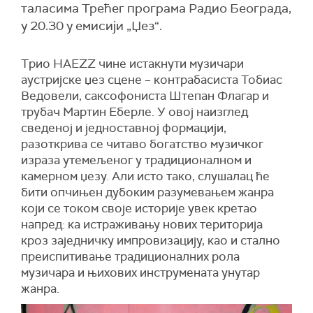
таласима Трећег програма Радио Београда,
у 20.30 у емисији „Џез“.
Tрио HAEZZ чине истакнути музичари
аустријске џез сцене – контрабасиста Тобиас
Ведовели, саксофониста Штепан Флагар и
трубач Мартин Еберле. У овој наизглед
сведеној и једноставној формацији,
разоткрива се читаво богатство музичког
израза утемељеног у традиционалном и
камерном џезу. Али исто тако, слушалац ће
бити опчињен дубоким разумевањем жанра
који се током своје историје увек кретао
напред: ка истраживању нових територија
кроз заједничку импровизацију, као и стално
преиспитивање традиционалних рола
музичара и њихових инструмената унутар
жанра.