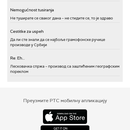
Nemogućnost tusiranja
Не туширате се сваког дана – не стидите се, то је здраво
Cestitke za uspeh
Да ли сте знали да се најбоље грамофонске ручице
производе у Србији
Re: Eh...
Лесковачка спржа – производ са заштићеним географским
пореклом
Преузмите РТС мобилну апликацију