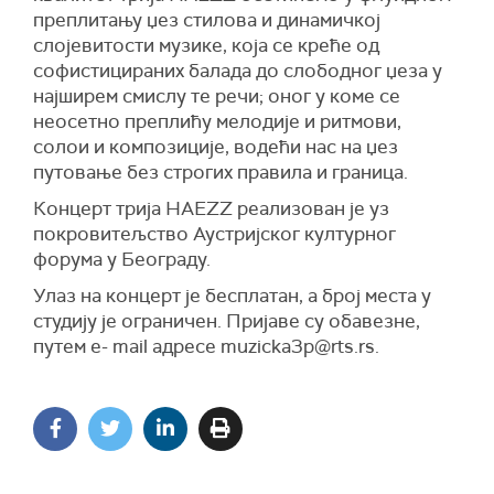
преплитању џез стилова и динамичкој
слојевитости музике, која се креће од
софистицираних балада до слободног џеза у
најширем смислу те речи; оног у коме се
неосетно преплићу мелодије и ритмови,
солои и композиције, водећи нас на џез
путовање без строгих правила и граница.
Концерт трија HAEZZ реализован је уз
покровитељство Аустријског културног
форума у Београду.
Улаз на концерт је бесплатан, а број места у
студију је ограничен. Пријаве су обавезне,
путем е- mail адресе muzicka3p@rts.rs.