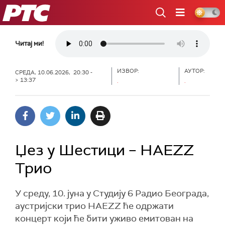
РТС
Читај ми!
ИЗВОР:
АУТОР:
СРЕДА, 10.06.2026, 20:30 -
> 13:37
.
.
Џез у Шестици – HAEZZ
Трио
У среду, 10. јуна у Студију 6 Радио Београда,
аустријски трио HAEZZ ће одржати
концерт који ће бити уживо емитован на