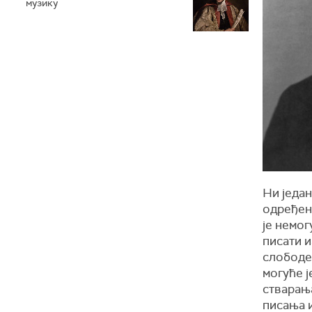
музику
Ни један
одређено
је немог
писати и
слободе 
могуће ј
стварања
писања и