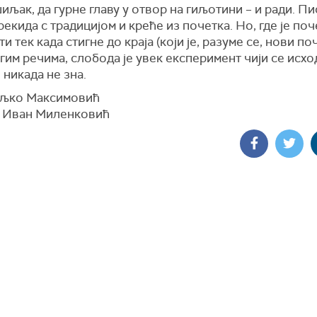
иљак, да гурне главу у отвор на гиљотини – и ради. Пи
екида с традицијом и креће из почетка. Но, где је поч
ти тек када стигне до краја (који је, разуме се, нови по
гим речима, слобода је увек експеримент чији се исхо
 никада не зна.
љко Максимовић
 Иван Миленковић