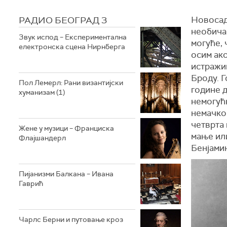
РАДИО БЕОГРАД 3
Новосад
необичан
Звук испод – Експериментална
могуће, 
електронска сцена Нирнберга
осим ак
истражи
Броду. 
Пол Лемерл: Рани византијски
године 
хуманизам (1)
немогућ
немачком
четврта 
Жене у музици – Франциска
мање или
Флајшандерл
Бенјами
Пијанизми Балкана – Ивана
Гаврић
Чарлс Берни и путовање кроз