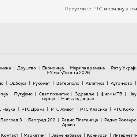
Преузмите РТС мобилну апли
|
|
|
|
оника
Друштво
Економија
Мерила времена
Рат у Украји
ЕУ могућности 2026
|
|
|
|
|
|
ис
Одбојка
Рукомет
Ватерполо
Атлетика
Ауто-мото
|
|
|
|
|
гијa
Путујемо
Свет познатих
Здравље
Филм и ТВ
Нау
|
хероје
Наизглед здрав
|
|
|
|
С Наука
РТС Драма
РТС Живот
РТС Класика
РТС Коло
|
|
|
 Београд 3
Београд 202
Радио Плетеница
Радио Рокенро
Архив
|
|
|
|
Контакт
Маркетинг
Јавне набавке
Конкурси
Интернет п