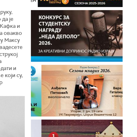
руку,
 да је
 Кафка и
за овакво
му Максу
двадесете
струкој
а
одати и
 који су,
р