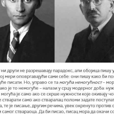
 ни други не разрешавају парадокс, али обојица пишу 
ј мери оповргавајући сами себе: они пишу како би по
уће писати. Но, управо се та
могућа немогућност
– мор
ако је то немогуће – налази у срцу модерног доба: ну
могућа је само ако се скрше нужности које окивају чо
е стварати само ако стваралац поломи задате постула
, те је писање, другим речима, увек окренуто против 
 самог ствараоца. Да би писао, писац мора да окачи 