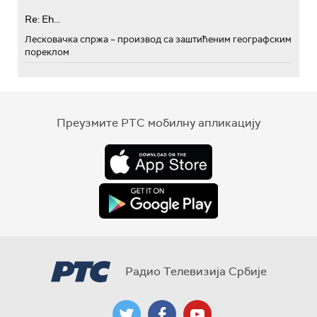
Re: Eh...
Лесковачка спржа – производ са заштићеним географским
пореклом
Преузмите РТС мобилну апликацију
Радио Телевизија Србије