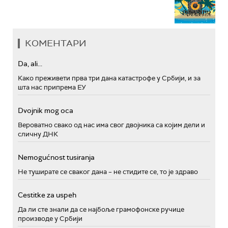
КОМЕНТАРИ
Da, ali...
Како преживети прва три дана катастрофе у Србији, и за
шта нас припрема ЕУ
Dvojnik mog oca
Вероватно свако од нас има свог двојника са којим дели и
сличну ДНК
Nemogućnost tusiranja
Не туширате се сваког дана – не стидите се, то је здраво
Cestitke za uspeh
Да ли сте знали да се најбоље грамофонске ручице
производе у Србији