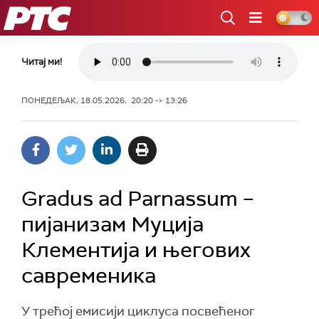
РТС
Читај ми!
ПОНЕДЕЉАК, 18.05.2026, 20:20 -> 13:26
Gradus ad Parnassum –
пијанизам Муција
Клементија и његових
савременика
У трећој емисији циклуса посвећеног