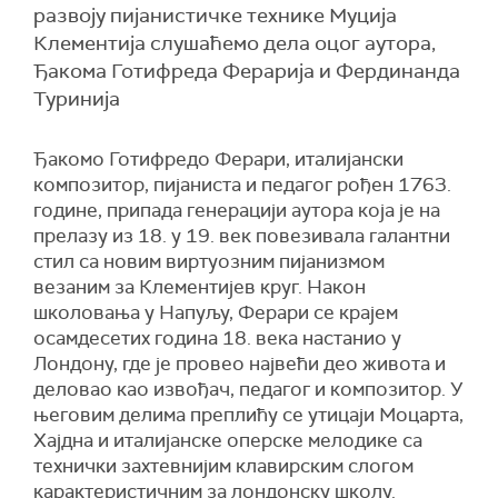
развоју пијанистичке технике Муција
Клементија слушаћемо дела оцог аутора,
Ђакома Готифреда Ферарија и Фердинанда
Туринија
Ђакомо Готифредо Ферари, италијански
композитор, пијаниста и педагог рођен 1763.
године, припада генерацији аутора која је на
прелазу из 18. у 19. век повезивала галантни
стил са новим виртуозним пијанизмом
везаним за Клементијев круг. Након
школовања у Напуљу, Ферари се крајем
осамдесетих година 18. века настанио у
Лондону, где је провео највећи део живота и
деловао као извођач, педагог и композитор. У
његовим делима преплићу се утицаји Моцарта,
Хајдна и италијанске оперске мелодике са
технички захтевнијим клавирским слогом
карактеристичним за лондонску школу.