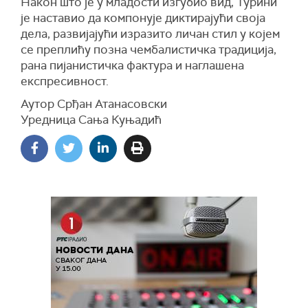
Након што је у младости изгубио вид, Турини
је наставио да компонује диктирајући своја
дела, развијајући изразито личан стил у којем
се преплићу позна чембалистичка традиција,
рана пијанистичка фактура и наглашена
експресивност.
Аутор Срђан Атанасовски
Уредница Сања Куњадић