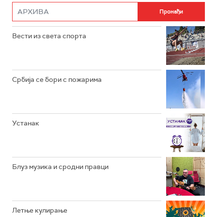
РАДИО РОКЕНРОЛЕР
РАДИО ЏУБОКС
Вести из света спорта
РАДИО ВРТЕШКА
РАДИО ЏЕЗЕР
Србија се бори с пожарима
АРХИВ
Устанак
Блуз музика и сродни правци
Летње кулирање