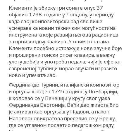
Клементи је збирку три сонате опус 37
објавио 1798. године у Лондону, у периоду
када свој композиторски рад све више
усмерава ка новим техничким могућностима
инструмената које развија његова радионица
за производњу клавира. У овим сонатама
Клементи посебно истражује нове звучне боје
и проширени тонски опсег клавира, а важну
улогу добија и употреба педала, чији је ефекат
савременој публици морао звучати изразито
ново и упечатљиво.
Фердинандо Турини, италијански композитор
и оргуљаш рођен 1745. године у Ломбардији,
школовао се у Венецији у кругу свог ујака
Фердинанда Бертонија. Већи део живота био
је активан као оргуљаш у Падови, а након
Наполеонових ратова преселио се у Брешу,
где се углавном посветио педагошком раду.