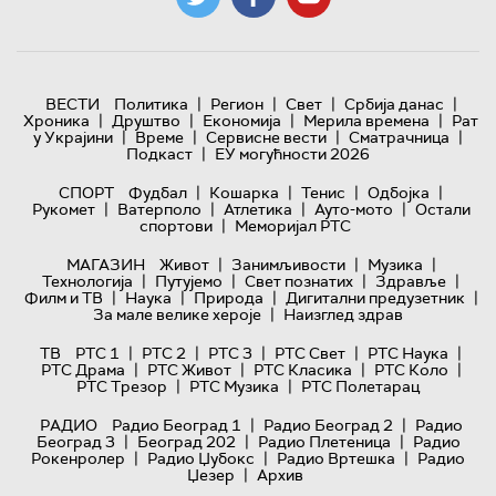
|
|
|
|
ВЕСТИ
Политика
Регион
Свет
Србија данас
|
|
|
|
Хроника
Друштво
Економија
Мерила времена
Рат
|
|
|
|
у Украјини
Време
Сервисне вести
Сматрачница
|
Подкаст
ЕУ могућности 2026
|
|
|
|
СПОРТ
Фудбал
Кошарка
Тенис
Одбојка
|
|
|
|
Рукомет
Ватерполо
Атлетика
Ауто-мото
Остали
|
спортови
Меморијал РТС
|
|
|
МАГАЗИН
Живот
Занимљивости
Музика
|
|
|
|
Технологијa
Путујемо
Свет познатих
Здравље
|
|
|
|
Филм и ТВ
Наука
Природа
Дигитални предузетник
|
За мале велике хероје
Наизглед здрав
|
|
|
|
|
ТВ
РТС 1
РТС 2
РТС 3
РТС Свет
РТС Наука
|
|
|
|
РТС Драма
РТС Живот
РТС Класика
РТС Коло
|
|
РТС Трезор
РТС Музика
РТС Полетарац
|
|
РАДИО
Радио Београд 1
Радио Београд 2
Радио
|
|
|
Београд 3
Београд 202
Радио Плетеница
Радио
|
|
|
Рокенролер
Радио Џубокс
Радио Вртешка
Радио
|
Џезер
Архив