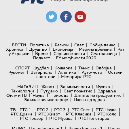
|
|
|
|
ВЕСТИ
Политика
Регион
Свет
Србија данас
|
|
|
|
Хроника
Друштво
Економија
Мерила времена
Рат
|
|
|
|
у Украјини
Време
Сервисне вести
Сматрачница
|
Подкаст
ЕУ могућности 2026
|
|
|
|
СПОРТ
Фудбал
Кошарка
Тенис
Одбојка
|
|
|
|
Рукомет
Ватерполо
Атлетика
Ауто-мото
Остали
|
спортови
Меморијал РТС
|
|
|
МАГАЗИН
Живот
Занимљивости
Музика
|
|
|
|
Технологијa
Путујемо
Свет познатих
Здравље
|
|
|
|
Филм и ТВ
Наука
Природа
Дигитални предузетник
|
За мале велике хероје
Наизглед здрав
|
|
|
|
|
ТВ
РТС 1
РТС 2
РТС 3
РТС Свет
РТС Наука
|
|
|
|
РТС Драма
РТС Живот
РТС Класика
РТС Коло
|
|
РТС Трезор
РТС Музика
РТС Полетарац
|
|
РАДИО
Радио Београд 1
Радио Београд 2
Радио