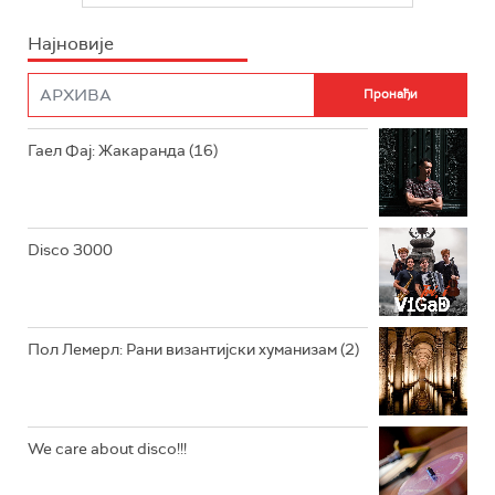
ИНФО
Најновије
РАДИО ПЛЕТЕНИЦА
ФИЛМ
РАДИО РОКЕНРОЛЕР
РАДИО ЏУБОКС
Гаел Фај: Жакаранда (16)
РАДИО ВРТЕШКА
РАДИО ЏЕЗЕР
Disco 3000
АРХИВ
Пол Лемерл: Рани византијски хуманизам (2)
We care about disco!!!