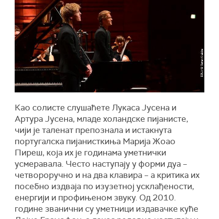
Као солисте слушаћете Лукаса Јусена и
Артура Јусена, младе холандске пијанисте,
чији је таленат препознала и истакнута
португалска пијанисткиња Марија Жоао
Пиреш, која их је годинама уметнички
усмеравала. Често наступају у форми дуа –
четвороручно и на два клавира – а критика их
посебно издваја по изузетној усклађености,
енергији и профињеном звуку. Од 2010.
године званични су уметници издавачке куће