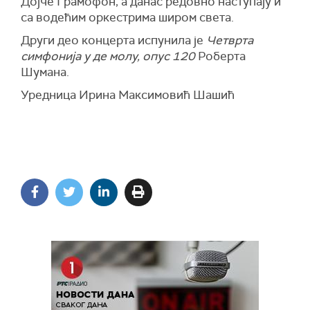
Дојче Грамофон, а данас редовно наступају и
са водећим оркестрима широм света.
Други део концерта испунила је
Четврта
симфонија у де молу, опус 120
Роберта
Шумана.
Уредница Ирина Максимовић Шашић