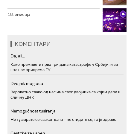
18. емисија
КОМЕНТАРИ
Da, ali...
Како преживети прва три дана катастрофе у Србији, и за
шта нас припрема ЕУ
Dvojnik mog oca
Вероватно свако од нас има свог двојника са којим дели и
сличну ДНК
Nemogućnost tusiranja
Не туширате се сваког дана – не стидите се, то је здраво
Cestitke za uspeh