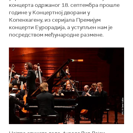
концерта одржаног 18. септембра прошле
године у Концертној дворани у
Копенхагену, из серијала Премијум
концерти Еурорадија, а уступљен нам је
посредством међународне размене.