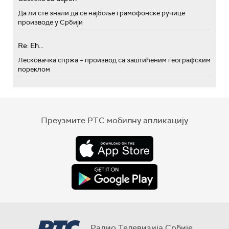
Да ли сте знали да се најбоље грамофонске ручице
производе у Србији
Re: Eh...
Лесковачка спржа – производ са заштићеним географским
пореклом
Преузмите РТС мобилну апликацију
Радио Телевизија Србије