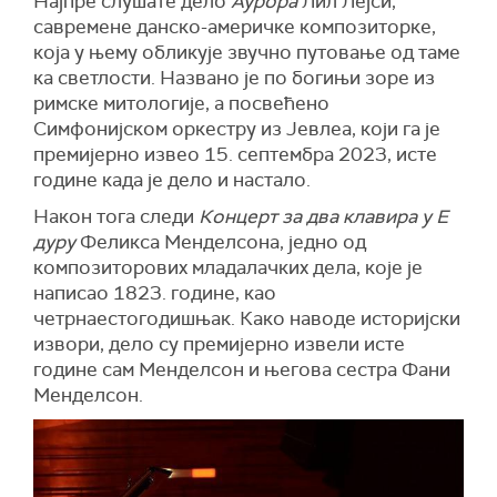
Најпре слушате дело
Аурора
Лил Лејси,
савремене данско-америчке композиторке,
која у њему обликује звучно путовање од таме
ка светлости. Названо је по богињи зоре из
римске митологије, а посвећено
Симфонијском оркестру из Јевлеа, који га је
премијерно извео 15. септембра 2023, исте
године када је дело и настало.
Након тога следи
Концерт за два клавира у Е
дуру
Феликса Менделсона, једно од
композиторових младалачких дела, које је
написао 1823. године, као
четрнаестогодишњак. Како наводе историјски
извори, дело су премијерно извели исте
године сам Менделсон и његова сестра Фани
Менделсон.