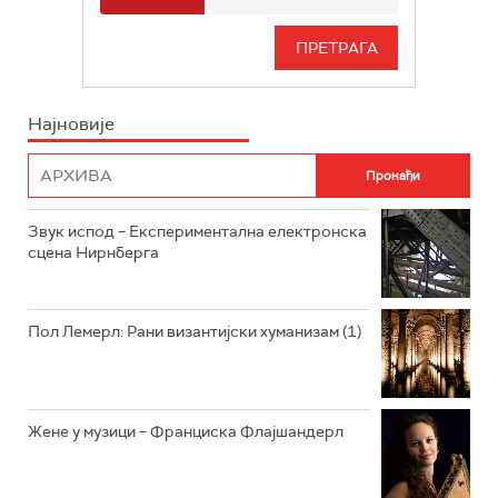
РАДИО БЕОГРАД 3
СЕРИЈА
БЕОГРАД 202
ИНФО
Најновије
РАДИО ПЛЕТЕНИЦА
ФИЛМ
РАДИО РОКЕНРОЛЕР
РАДИО ЏУБОКС
Звук испод – Експериментална електронска
сцена Нирнберга
РАДИО ВРТЕШКА
РАДИО ЏЕЗЕР
Пол Лемерл: Рани византијски хуманизам (1)
АРХИВ
Жене у музици – Франциска Флајшандерл