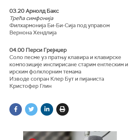
03.20 Арнолд Бакс
Трећа симфонија
Филхармонија Би-Би-Сија под управом
Вернона Хендлија
04.00 Перси Грејнџер
Соло песме уз пратњу клавира и клавирске
композиције инспирисане старим енглеским и
ирским фолклорним темама
Изводе сопран Клер Бут и пијаниста
Кристофер Глин