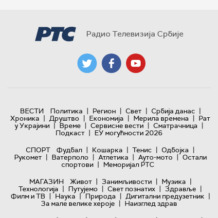
Радио Телевизија Србије
|
|
|
|
ВЕСТИ
Политика
Регион
Свет
Србија данас
|
|
|
|
Хроника
Друштво
Економија
Мерила времена
Рат
|
|
|
|
у Украјини
Време
Сервисне вести
Сматрачница
|
Подкаст
ЕУ могућности 2026
|
|
|
|
СПОРТ
Фудбал
Кошарка
Тенис
Одбојка
|
|
|
|
Рукомет
Ватерполо
Атлетика
Ауто-мото
Остали
|
спортови
Меморијал РТС
|
|
|
МАГАЗИН
Живот
Занимљивости
Музика
|
|
|
|
Технологијa
Путујемо
Свет познатих
Здравље
|
|
|
|
Филм и ТВ
Наука
Природа
Дигитални предузетник
|
За мале велике хероје
Наизглед здрав