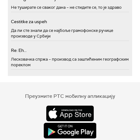
Не туширате се сваког дана – не стидите се, то је здраво
Cestitke za uspeh
Да ли сте знали да се најбоље грамофонске ручице
производе у Србији
Re: Eh...
Лесковачка спржа – производ са заштићеним географским
пореклом
Преузмите РТС мобилну апликацију