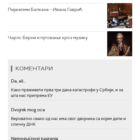
Пијанизми Балкана – Ивана Гаврић
Чарлс Берни и путовање кроз музику
КОМЕНТАРИ
Da, ali...
Како преживети прва три дана катастрофе у Србији, и за
шта нас припрема ЕУ
Dvojnik mog oca
Вероватно свако од нас има свог двојника са којим дели и
сличну ДНК
Nemogućnost tusiranja